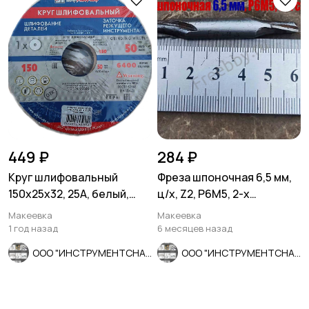
449 ₽
284 ₽
Круг шлифовальный
Фреза шпоночная 6,5 мм,
150х25х32, 25А, белый,
ц/х, Z2, Р6М5, 2-х
40СМ, ГОСТ Р52588-2011,
сторонняя, 60/12 мм,
Макеевка
Макеевка
Лу
СССР.
1 год назад
6 месяцев назад
ООО "ИНСТРУМЕНТСНАБ"
ООО "ИНСТРУМЕНТСНАБ"