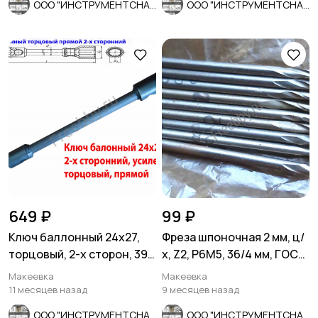
ООО "ИНСТРУМЕНТСНАБ"
ООО "ИНСТРУМЕНТСНАБ"
649 ₽
99 ₽
Ключ баллонный 24х27,
Фреза шпоночная 2 мм, ц/
торцовый, 2-х сторон, 390
х, Z2, Р6М5, 36/4 мм, ГОСТ
мм, для ГАЗ, КамАЗ.
9140-78, СССР.
Макеевка
Макеевка
11 месяцев назад
9 месяцев назад
ООО "ИНСТРУМЕНТСНАБ"
ООО "ИНСТРУМЕНТСНАБ"