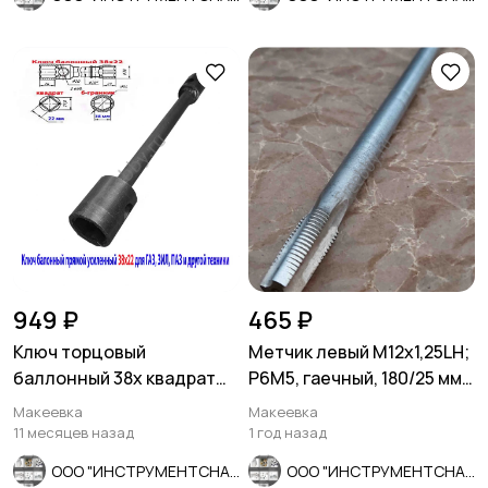
949 ₽
465 ₽
Ключ торцовый
Метчик левый М12х1,25LH;
баллонный 38х квадрат
Р6М5, гаечный, 180/25 мм,
22, прямой, для ГАЗ, ЗИЛ,
прямой хвостовик.
Макеевка
Макеевка
ПАЗ.
11 месяцев назад
1 год назад
ООО "ИНСТРУМЕНТСНАБ"
ООО "ИНСТРУМЕНТСНАБ"