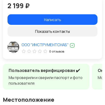
2 199 ₽
Написать
Показать контакты
ООО "ИНСТРУМЕНТСНАБ"
0 отзывов
Пользователь верифицирован ✔️
Онл
Мы проверили и сверили паспорт и фото
Мож
пользователя
Местоположение