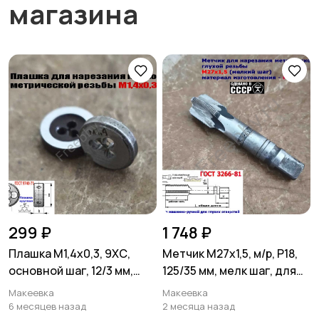
магазина
299 ₽
1 748 ₽
Плашка М1,4х0,3, 9ХС,
Метчик М27х1,5, м/р, Р18,
основной шаг, 12/3 мм,
125/35 мм, мелк шаг, для
ГОСТ 7740-71.
скв и гл резьбы, СССР
Макеевка
Макеевка
6 месяцев назад
2 месяца назад