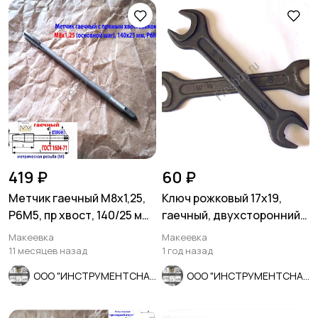
419 ₽
60 ₽
Метчик гаечный М8х1,25,
Ключ рожковый 17х19,
Р6М5, пр хвост, 140/25 мм,
гаечный, двухсторонний,
основ шаг, СССР.
ГОСТ 2389-80, СССР.
Макеевка
Макеевка
11 месяцев назад
1 год назад
ООО "ИНСТРУМЕНТСНАБ"
ООО "ИНСТРУМЕНТСНАБ"