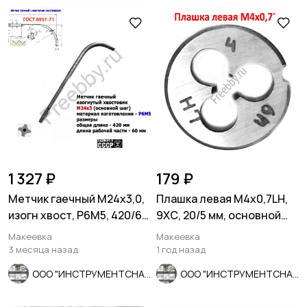
1 327 ₽
179 ₽
Метчик гаечный М24х3,0,
Плашка левая М4х0,7LH,
изогн хвост, Р6М5, 420/60
9ХС, 20/5 мм, основной
мм, осн шаг, СССР.
шаг, ГОСТ 9740-71.
Макеевка
Макеевка
3 месяца назад
1 год назад
ООО "ИНСТРУМЕНТСНАБ"
ООО "ИНСТРУМЕНТСНАБ"