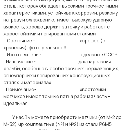
сталь , которая обладает высокими прочностными
характеристиками, устойчива к коррозии, резкому
нагреву и охлаждению, имеет высокую ударную
вязкость, хорошо держит заточку и работает с
жаростойкими и легированными сталями
Состояние - хорошее (с
хранения), фото реальное!!!
Изготовитель - сделано в СССР
Назначение - для нарезания
резьбы, особенно в особо прочных, нержавеющих,
огнеупорных и легированных конструкционных
сталях и материалах.
Примечание- хвостовики
метчиков имеют темные пятна рабочая часть -
идеальная .
У нас Вы можете приобрести метчики (от М-2 до
М-52) мр комплектные (№1 и №2) из стали Р6М5,