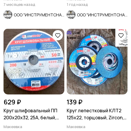
7 месяцев назад
1 год назад
ООО "ИНСТРУМЕНТСНАБ"
ООО "ИНСТРУМЕНТСНАБ"
629 ₽
139 ₽
Круг шлифовальный ПП
Круг лепестковый КЛТ2
200х20х32, 25А, белый,
125х22, торцовый, Zircon,
40СМ, среднее зерно.
зерно 120, ZK, средн.
Макеевка
Макеевка