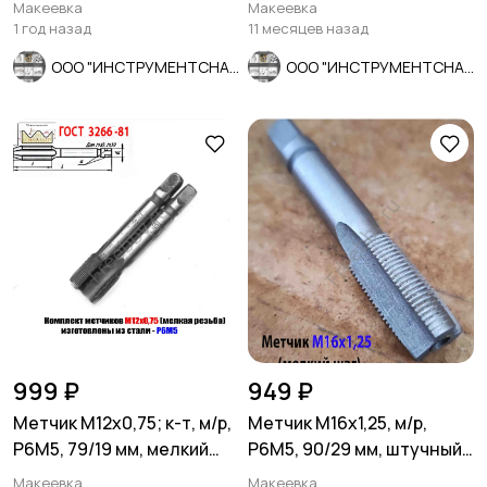
310/210 мм, КМ2, СССР.
Zircon, зерно 60, ZK,
Макеевка
Макеевка
крупное.
1 год назад
11 месяцев назад
ООО "ИНСТРУМЕНТСНАБ"
ООО "ИНСТРУМЕНТСНАБ"
999 ₽
949 ₽
Метчик М12х0,75; к-т, м/р,
Метчик М16х1,25, м/р,
Р6М5, 79/19 мм, мелкий
Р6М5, 90/29 мм, штучный,
шаг, шлиф, СССР.
мелкий шаг, шлифованный
Макеевка
Макеевка