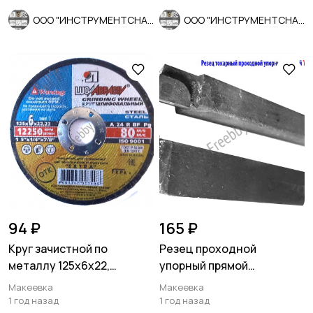
ООО "ИНСТРУМЕНТСНАБ"
ООО "ИНСТРУМЕНТСНАБ"
94 ₽
165 ₽
Круг зачистной по
Резец проходной
металлу 125х6х22,
упорный прямой
армированный, А 24 R BF,
20х12х100, Т5К10, 2101-
Макеевка
Макеевка
Луга, Рос
0009, ГОСТ 18879
1 год назад
1 год назад