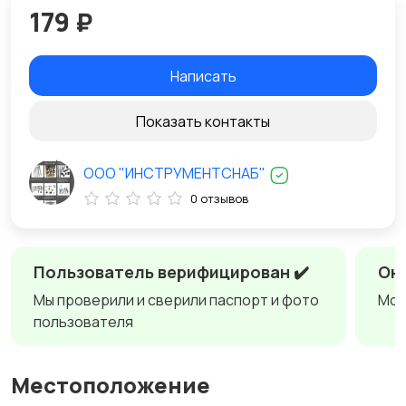
179 ₽
Написать
Показать контакты
ООО "ИНСТРУМЕНТСНАБ"
0 отзывов
Пользователь верифицирован ✔️
Онл
Мы проверили и сверили паспорт и фото
Мож
пользователя
Местоположение