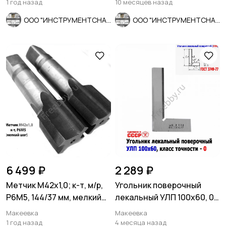
1 год назад
10 месяцев назад
ООО "ИНСТРУМЕНТСНАБ"
ООО "ИНСТРУМЕНТСНАБ"
6 499 ₽
2 289 ₽
Метчик М42х1,0; к-т, м/р,
Угольник поверочный
Р6М5, 144/37 мм, мелкий
лекальный УЛП 100х60, 0
шаг, СССР.
кл точн, угол 90 гр, СССР.
Макеевка
Макеевка
1 год назад
4 месяца назад