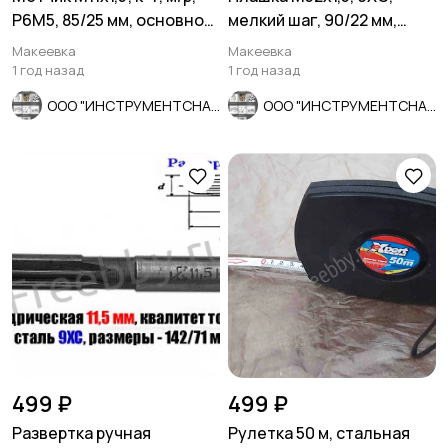
Р6М5, 85/25 мм, основной
мелкий шаг, 90/22 мм,
шаг, ГОСТ 3266-81.
ГОСТ 7740-71, СССР.
Макеевка
Макеевка
1 год назад
1 год назад
ООО "ИНСТРУМЕНТСНАБ"
ООО "ИНСТРУМЕНТСНАБ"
499 ₽
499 ₽
Развертка ручная
Рулетка 50 м, стальная