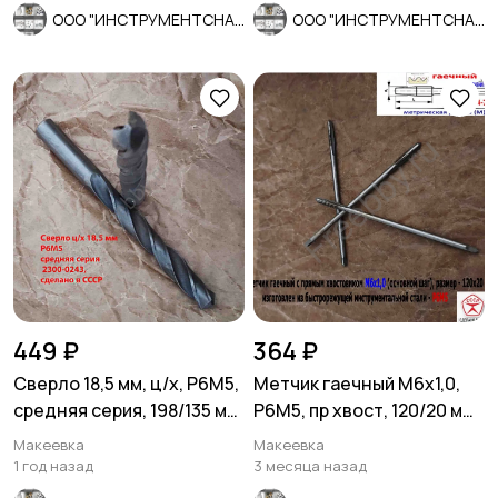
ООО "ИНСТРУМЕНТСНАБ"
ООО "ИНСТРУМЕНТСНАБ"
449 ₽
364 ₽
Сверло 18,5 мм, ц/х, Р6М5,
Метчик гаечный М6х1,0,
средняя серия, 198/135 мм,
Р6М5, пр хвост, 120/20 мм,
В1, советское.
осн шаг, 2640-0053,
Макеевка
Макеевка
СССР.
1 год назад
3 месяца назад