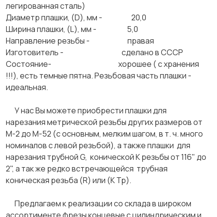
легированная сталь)
Диаметр плашки, (D), мм - 20,0
Ширина плашки, (L), мм - 5,0
Направление резьбы - правая
Изготовитель - сделано в СССР
Состояние- хорошее ( с хранения
!!!), есть темные пятна. Резьбовая часть плашки -
идеальная.
У нас Вы можете приобрести плашки для
нарезания метрической резьбы других размеров от
М-2 до М-52 (с основным, мелким шагом, в т. ч. много
номиналов с левой резьбой), а также плашки для
нарезания трубной G, конической К резьбы от 116" до
2", а так же редко встречающейся трубная
коническая резьба (R) или (К Тр).
Предлагаем к реализации со склада в широком
ассортименте фрезы концевые с цилиндрическим и