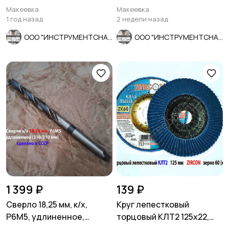
А1, СССР.
ГОСТ 7740-71
Макеевка
Макеевка
1 год назад
2 недели назад
ООО "ИНСТРУМЕНТСНАБ"
ООО "ИНСТРУМЕНТСНАБ"
1 399 ₽
139 ₽
Сверло 18,25 мм, к/х,
Круг лепестковый
Р6М5, удлиненное,
торцовый КЛТ2 125х22,