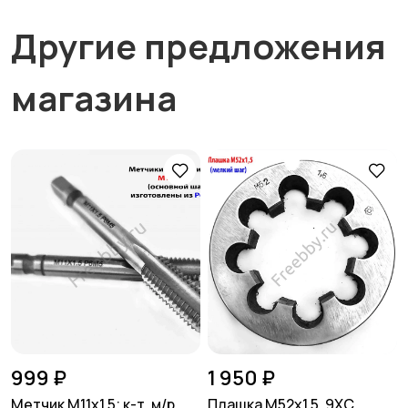
Другие предложения
магазина
999 ₽
1 950 ₽
Метчик М11х1,5; к-т, м/р,
Плашка М52х1,5, 9ХС,