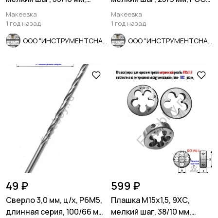
ГОСТ 7740-71, сделано в
7740-71.
Макеевка
Макеевка
СССР
1 год назад
1 год назад
ООО "ИНСТРУМЕНТСНАБ"
ООО "ИНСТРУМЕНТСНАБ"
49 ₽
599 ₽
Сверло 3,0 мм, ц/х, Р6М5,
Плашка М15х1,5, 9ХС,
длинная серия, 100/66 мм,
мелкий шаг, 38/10 мм,