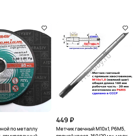
449 ₽
зной по металлу
Метчик гаечный М10х1, Р6М5,