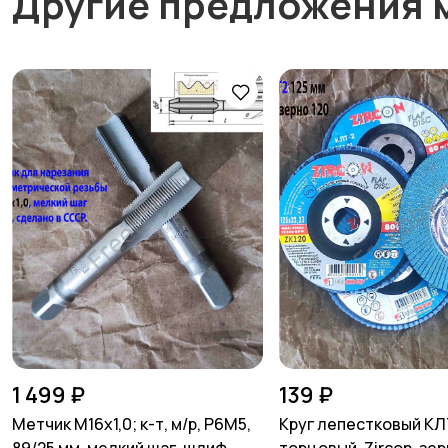
Другие предложения 
1 499 ₽
139 ₽
Метчик М16х1,0; к-т, м/р, Р6М5,
Круг лепестковый КЛ