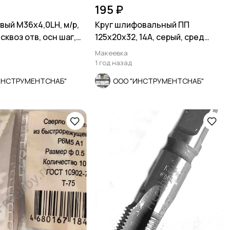
195 ₽
вый М36х4,0LH, м/р,
Круг шлифовальный ПП
сквоз отв, осн шаг,
125х20х32, 14А, серый, сред
зерно, ГОСТ 2424-83.
Макеевка
1 год назад
ИНСТРУМЕНТСНАБ"
ООО "ИНСТРУМЕНТСНАБ"