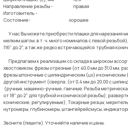
Направление резьбы - правая
Изготовитель -
Состояние- хорошее
У нас Вы можете приобрести плашки для нарезания ме
мелким шагом, в т. ч. много номиналов с левой резьбой
116" до 2", а так же редко встречающейся трубная конич
Предлагаем к реализации со склада в широком ассор
хвостовиком, фрезы отрезные (от 40,0 мм до 31,0 мм, ра
фрезы шпоночные с цилиндрическим (цх) и коническим (
другой инструмент (сверла; (от 0,4 мм до 20,00 с цилин
(ручные, машинно-ручные, гаечные. Резьба метрическая
от 18" до 2" для трубной и конической резьбы); развер
конические, регулируемые); Токарные резцы; меритель
нутромеры, глубиномеры, штангейрейсмусы, индикаторы 
Звоните (пишите). Уточняйте наличие и цены.