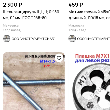
2 300 ₽
459 ₽
Штангенциркуль ЩЦ-1; 0-150
Метчик гаечный М5х0,
мм, 0,1 мм, ГОСТ 166-80,
длинный, 110/16 мм, 
Ставрополь.
шаг, СССР.
Макеевка
Макеевка
1 год назад
1 год назад
ООО "ИНСТРУМЕНТСНАБ"
ООО "ИНСТРУМЕНТ