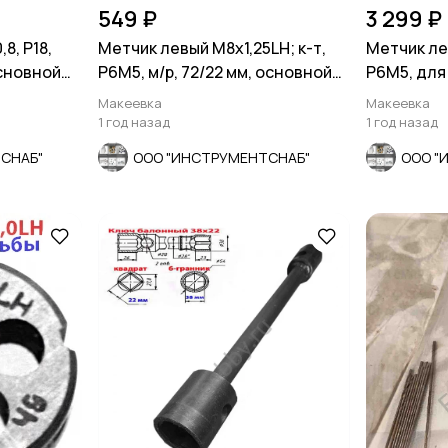
549 ₽
3 299 ₽
8, Р18,
Метчик левый М8х1,25LH; к-т,
Метчик ле
основной
Р6М5, м/р, 72/22 мм, основной
Р6М5, для 
шаг.
162/67 мм.
Макеевка
Макеевка
1 год назад
1 год назад
СНАБ"
ООО "ИНСТРУМЕНТСНАБ"
ООО "