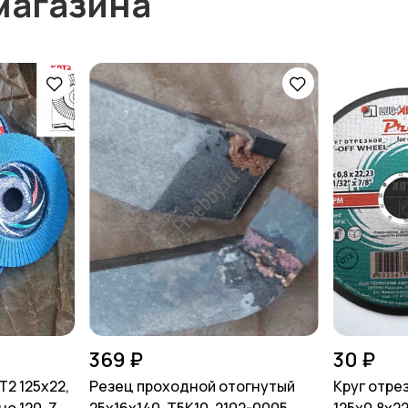
магазина
369 ₽
30 ₽
Т2 125х22,
Резец проходной отогнутый
Круг отре