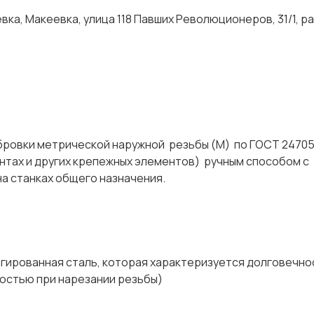
ка, Макеевка, улица 118 Павших Революционеров, 31/1, р
бровки метрической наружной резьбы (М) по ГОСТ 24705
интах и других крепежных элементов) ручным способом с
 на станках общего назначения.
ая сталь, которая характеризуется долговечно
костью при нарезании резьбы)