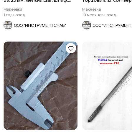
89/25 мм, мелкий шаг, шлиф,
торцовый, Zircon, зер
СССР.
средн.
Макеевка
Макеевка
1 год назад
10 месяцев назад
ООО "ИНСТРУМЕНТСНАБ"
ООО "ИНСТРУМЕНТ