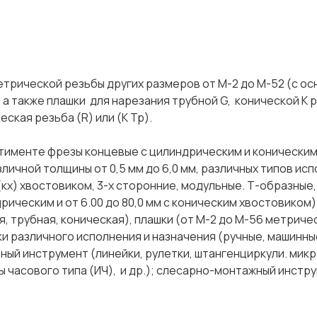
трической резьбы других размеров от М-2 до М-52 (с ос
), а также плашки для нарезания трубной G, конической К 
еская резьба (R) или (К Тр).
тименте фрезы концевые с цилиндрическим и конически
зличной толщины от 0,5 мм до 6,0 мм, различных типов исп
кх) хвостовиком, 3-х сторонние, модульные. Т-образные,
дрическим и от 6.00 до 80,0 мм с коническим хвостовиком)
, трубная, коническая), плашки (от М-2 до М-56 метриче
тки различного исполнения и назначения (ручные, машинны
ный инструмент (линейки, рулетки, штангенциркули. мик
часового типа (ИЧ), и др.); слесарно-монтажный инструм