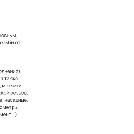
новным,
резьбы от
м
олнения),
 а также
; метчики
ской резьбы,
е, насадные,
рометры.
ент...)