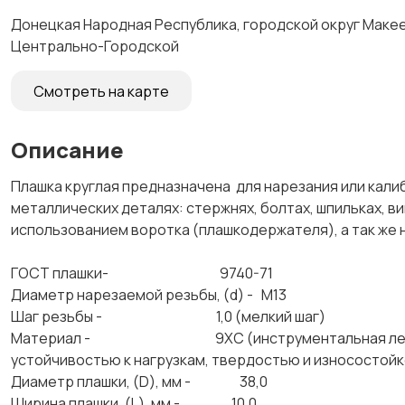
Донецкая Народная Республика, городской округ Макеев
Центрально-Городской
Смотреть на карте
Описание
Плашка круглая предназначена для нарезания или кали
металлических деталях: стержнях, болтах, шпильках, в
использованием воротка (плашкодержателя), а так же
ГОСТ плашки- 9740-71
Диаметр нарезаемой резьбы, (d) - М13
Шаг резьбы - 1,0 (мелкий шаг)
Материал - 9ХС (инструментальная легированн
устойчивостью к нагрузкам, твердостью и износостой
Диаметр плашки, (D), мм - 38,0
Ширина плашки, (L), мм - 10,0