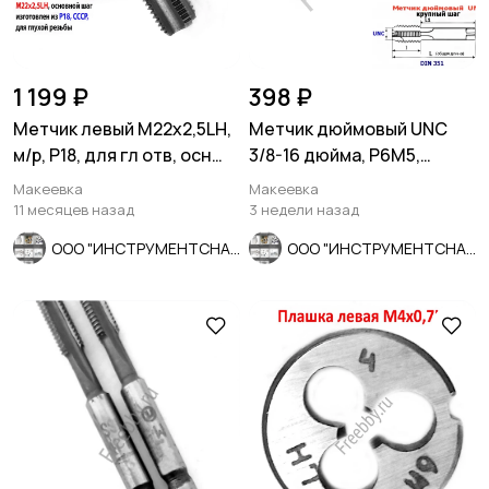
1 199 ₽
398 ₽
Метчик левый М22х2,5LH,
Метчик дюймовый UNC
м/р, Р18, для гл отв, осн
3/8-16 дюйма, Р6М5,
шаг, 112/37 мм, СССР
штучный, 16 ниток 80/24
Макеевка
Макеевка
мм.
11 месяцев назад
3 недели назад
ООО "ИНСТРУМЕНТСНАБ"
ООО "ИНСТРУМЕНТСНАБ"