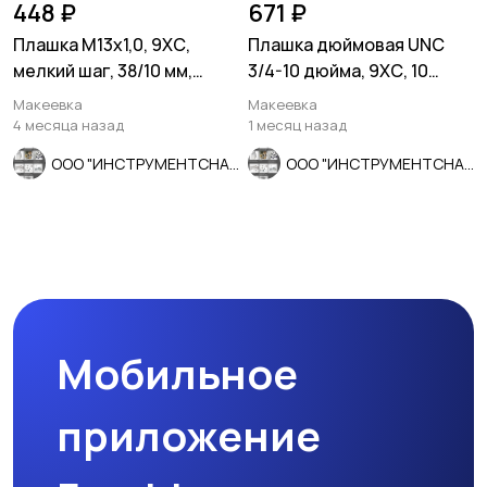
448 ₽
671 ₽
Плашка М13х1,0, 9ХС,
Плашка дюймовая UNC
мелкий шаг, 38/10 мм,
3/4-10 дюйма, 9ХС, 10
ГОСТ 7740-71.
ниток на дюйм, 45/18 мм.
Макеевка
Макеевка
4 месяца назад
1 месяц назад
ООО "ИНСТРУМЕНТСНАБ"
ООО "ИНСТРУМЕНТСНАБ"
Мобильное
приложение