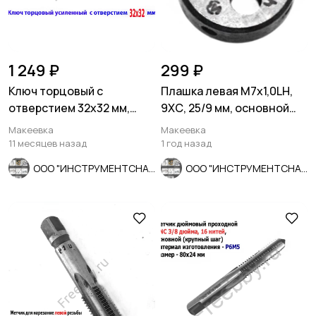
1 249 ₽
299 ₽
Ключ торцовый с
Плашка левая М7х1,0LH,
отверстием 32х32 мм,
9ХС, 25/9 мм, основной
усил, L-образ, 2-х сторон,
шаг, ГОСТ 9740-71.
Макеевка
Макеевка
Cr-V.
11 месяцев назад
1 год назад
ООО "ИНСТРУМЕНТСНАБ"
ООО "ИНСТРУМЕНТСНАБ"