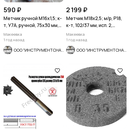
590 ₽
2 199 ₽
Метчик ручной М16х1,5; к-
Метчик М18х2,5; м/р, Р18,
т, У7А, ручной, 75х30 мм,
к-т, 102/37 мм, исп. 2,
мелкий шаг, СССР.
основной шаг, СССР.
Макеевка
Макеевка
1 год назад
1 год назад
ООО "ИНСТРУМЕНТСНАБ"
ООО "ИНСТРУМЕНТСНАБ"