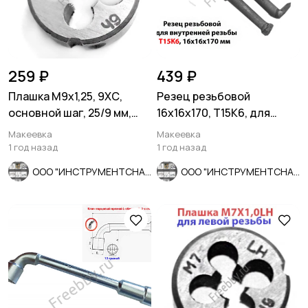
259 ₽
439 ₽
Плашка М9х1,25, 9ХС,
Резец резьбовой
основной шаг, 25/9 мм,
16х16х170, Т15К6, для
ГОСТ 7740-71.
внутренней резьбы, 2662-
Макеевка
Макеевка
0005.
1 год назад
1 год назад
ООО "ИНСТРУМЕНТСНАБ"
ООО "ИНСТРУМЕНТСНАБ"