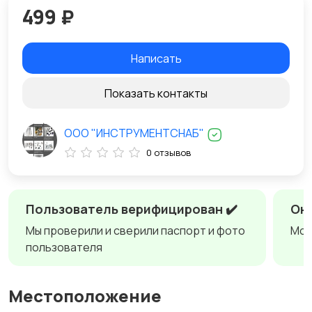
499 ₽
Написать
Показать контакты
ООО "ИНСТРУМЕНТСНАБ"
0 отзывов
Пользователь верифицирован ✔️
Онл
Мы проверили и сверили паспорт и фото
Мож
пользователя
Местоположение