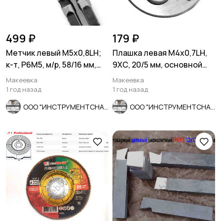
499 ₽
179 ₽
Метчик левый М5х0,8LH;
Плашка левая М4х0,7LH,
к-т, Р6М5, м/р, 58/16 мм,
9ХС, 20/5 мм, основной
основной шаг.
шаг, ГОСТ 9740-71.
Макеевка
Макеевка
1 год назад
1 год назад
ООО "ИНСТРУМЕНТСНАБ"
ООО "ИНСТРУМЕНТСНАБ"