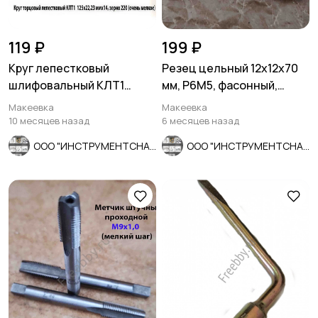
119 ₽
199 ₽
Круг лепестковый
Резец цельный 12х12х70
шлифовальный КЛТ1
мм, Р6М5, фасонный,
125х22, зерно А 220, очень
сделано в СССР.
Макеевка
Макеевка
селкое
10 месяцев назад
6 месяцев назад
ООО "ИНСТРУМЕНТСНАБ"
ООО "ИНСТРУМЕНТСНАБ"