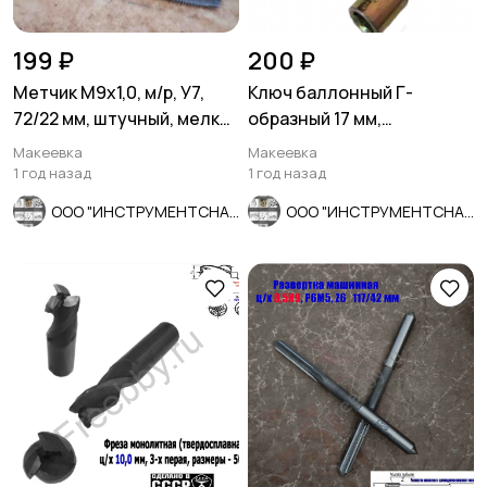
199 ₽
200 ₽
Метчик М9х1,0, м/р, У7,
Ключ баллонный Г-
72/22 мм, штучный, мелкий
образный 17 мм,
шаг.
изогнутый, с монтажной
Макеевка
Макеевка
лопаткой, оцин
1 год назад
1 год назад
ООО "ИНСТРУМЕНТСНАБ"
ООО "ИНСТРУМЕНТСНАБ"