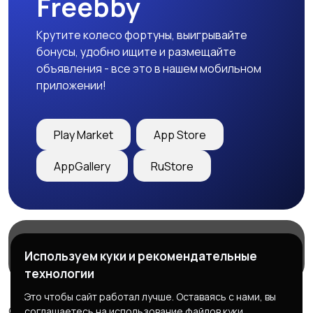
Freebby
Крутите колесо фортуны, выигрывайте
бонусы, удобно ищите и размещайте
объявления - все это в нашем мобильном
приложении!
Play Market
App Store
AppGallery
RuStore
Магазины
Блог
О нас
Используем куки и рекомендательные
Служба поддержки
технологии
Это чтобы сайт работал лучше. Оставаясь с нами, вы
© 2026 Freebby - Сервис бесплатных объявлений ДНР
соглашаетесь на использование файлов куки.