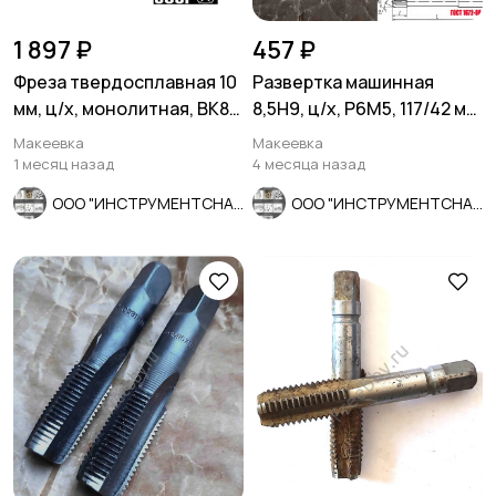
1 897 ₽
457 ₽
Фреза твердосплавная 10
Развертка машинная
мм, ц/х, монолитная, ВК8,
8,5Н9, ц/х, Р6М5, 117/42 мм,
Z3, 50/25 мм, СССР
ГОСТ 1672-80, СССР
Макеевка
Макеевка
1 месяц назад
4 месяца назад
ООО "ИНСТРУМЕНТСНАБ"
ООО "ИНСТРУМЕНТСНАБ"