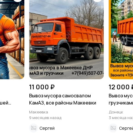
11 000 ₽
12 000 
Вывоз мусора самосвалом
Вывоз мус
ашей
КамАЗ, все районы Макеевки
грузчикам
Донецка 
Макеевка
Донецк
9 месяцев назад
3 месяца на
Сергей
Серге