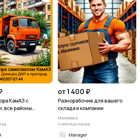
₽
от 1 400 ₽
ора КамАЗ с
Разнорабочие для вашего
и, все районы
склада и компании
ДНР
Макеевка
зад
4 месяца назад
й
Manager