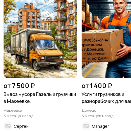
от 7 500 ₽
от 1 400 ₽
Вывоз мусора Газель и грузчики
Услуги грузчиков и
в Макеевке.
разнорабочих для в
компании и склада
Макеевка
Донецк
3 месяца назад
5 месяцев назад
Сергей
Manager