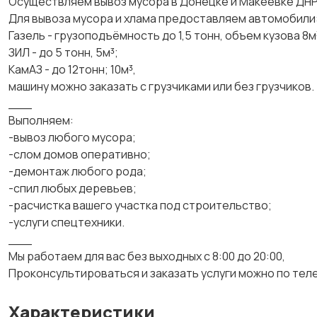
Осуществляем вывоз мусора в Донецке и Макеевке ДНР
Для вывоза мусора и хлама предоставляем автомобили
Газель - грузоподъёмность до 1,5 тонн, объем кузова 8м
ЗИЛ - до 5 тонн, 5м³;
КамАЗ - до 12тонн; 10м³,
машину можно заказать с грузчиками или без грузчиков.
___
Выполняем:
-вывоз любого мусора;
-слом домов оперативно;
-демонтаж любого рода;
-спил любых деревьев;
-расчистка вашего участка под строительство;
-услуги спецтехники.
___
Мы работаем для вас без выходных с 8:00 до 20:00,
Проконсультироваться и заказать услуги можно по тел
Характеристики