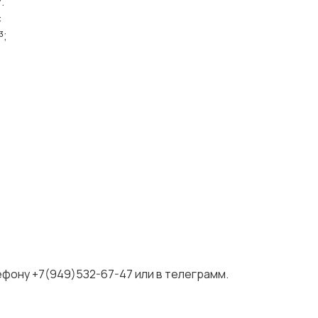
.
:
³;
ефону +7(949)5З2-67-47 или в телеграмм.