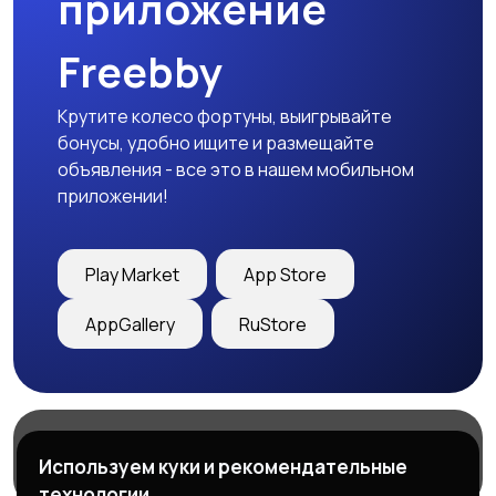
приложение
Freebby
Крутите колесо фортуны, выигрывайте
бонусы, удобно ищите и размещайте
объявления - все это в нашем мобильном
приложении!
Play Market
App Store
AppGallery
RuStore
Магазины
Блог
О нас
Используем куки и рекомендательные
Служба поддержки
технологии