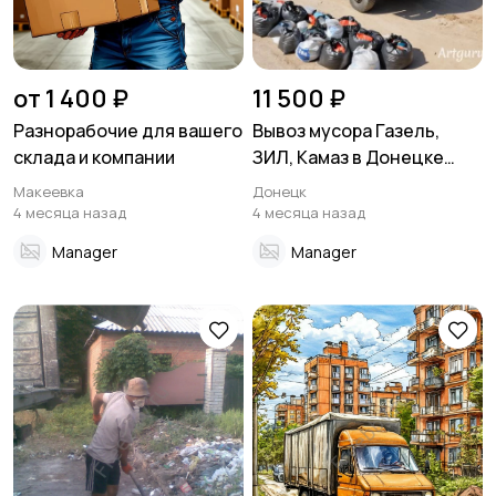
от 1 400 ₽
11 500 ₽
Разнорабочие для вашего
Вывоз мусора Газель,
склада и компании
ЗИЛ, Камаз в Донецке
Макеевке ДНР
Макеевка
Донецк
4 месяца назад
4 месяца назад
Manager
Manager