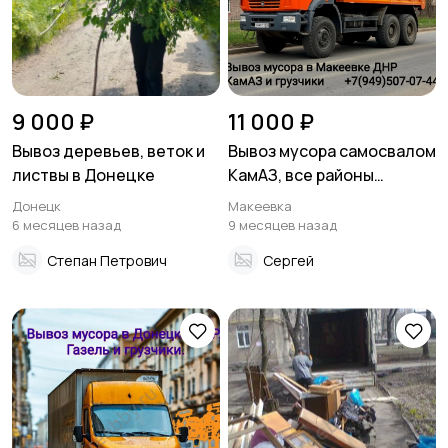
9 000 ₽
11 000 ₽
Вывоз деревьев, веток и
Вывоз мусора самосвалом
листвы в Донецке
КамАЗ, все районы
Макеевки
Донецк
Макеевка
6 месяцев назад
9 месяцев назад
Степан Петрович
Сергей