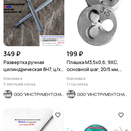
349 ₽
199 ₽
Развертка ручная
Плашка М3,5х0,6; 9ХС,
цилиндрическая 8Н7, ц/х,
основной шаг, 20/5 мм,
9ХС, Z6, прямозубая,
ГОСТ 7740-71, СССР
Макеевка
Макеевка
115/58.
5 месяцев назад
1 год назад
ООО "ИНСТРУМЕНТСНАБ"
ООО "ИНСТРУМЕНТСНАБ"