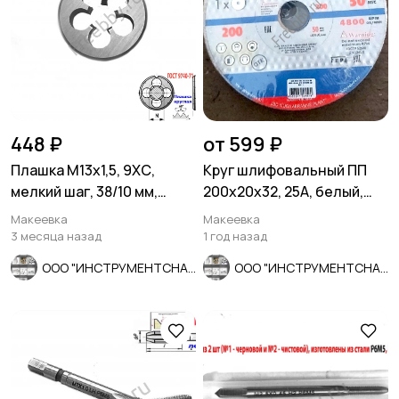
448 ₽
от 599 ₽
Плашка М13х1,5, 9ХС,
Круг шлифовальный ПП
мелкий шаг, 38/10 мм,
200х20х32, 25А, белый,
ГОСТ 7740-71.
средн зерно, Луга,
Макеевка
Макеевка
Россия.
3 месяца назад
1 год назад
ООО "ИНСТРУМЕНТСНАБ"
ООО "ИНСТРУМЕНТСНАБ"