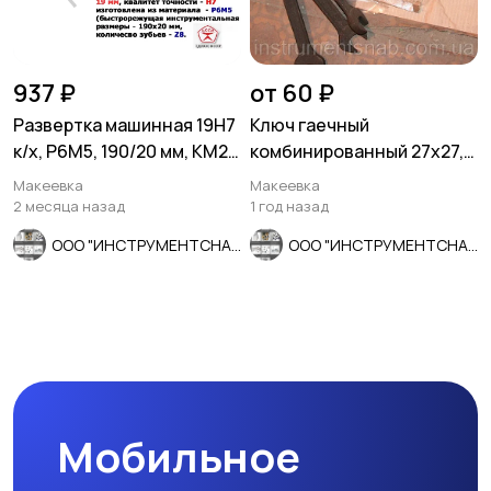
937 ₽
от 60 ₽
Развертка машинная 19Н7
Ключ гаечный
к/х, Р6М5, 190/20 мм, КМ2,
комбинированный 27х27,
Z8, ВИЗ, СССР.
рожково-накидной,
Макеевка
Макеевка
черный, СССР.
2 месяца назад
1 год назад
ООО "ИНСТРУМЕНТСНАБ"
ООО "ИНСТРУМЕНТСНАБ"
Мобильное