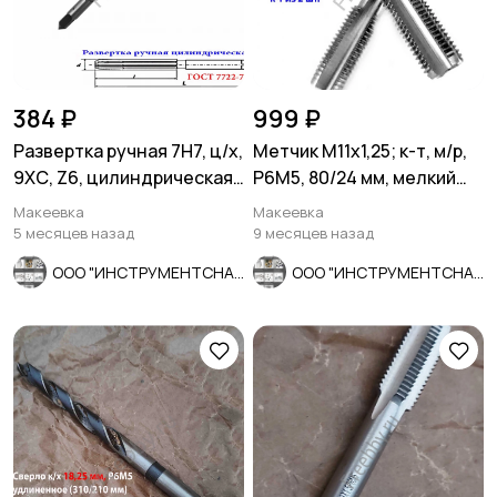
384 ₽
999 ₽
Развертка ручная 7Н7, ц/х,
Метчик М11х1,25; к-т, м/р,
9ХС, Z6, цилиндрическая,
Р6М5, 80/24 мм, мелкий
107/54 мм, СССР.
шаг, ГОСТ 3266-81.
Макеевка
Макеевка
5 месяцев назад
9 месяцев назад
ООО "ИНСТРУМЕНТСНАБ"
ООО "ИНСТРУМЕНТСНАБ"