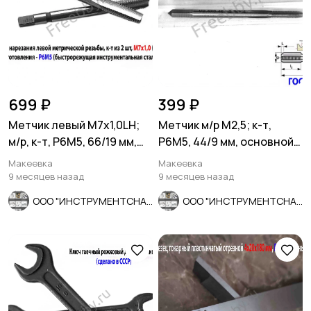
699 ₽
399 ₽
Метчик левый М7х1,0LH;
Метчик м/р М2,5; к-т,
м/р, к-т, Р6М5, 66/19 мм,
Р6М5, 44/9 мм, основной
мелкий шаг, шлифов.
шаг, ГОСТ 3266-81.
Макеевка
Макеевка
9 месяцев назад
9 месяцев назад
ООО "ИНСТРУМЕНТСНАБ"
ООО "ИНСТРУМЕНТСНАБ"