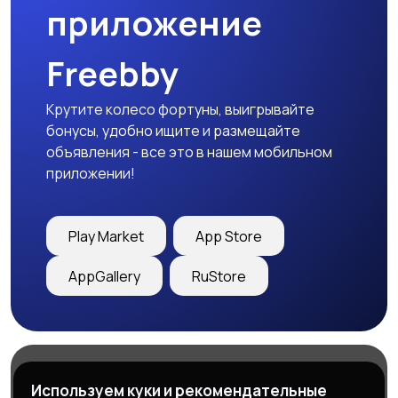
приложение
Freebby
Крутите колесо фортуны, выигрывайте
бонусы, удобно ищите и размещайте
объявления - все это в нашем мобильном
приложении!
Play Market
App Store
AppGallery
RuStore
Магазины
Блог
О нас
Используем куки и рекомендательные
Служба поддержки