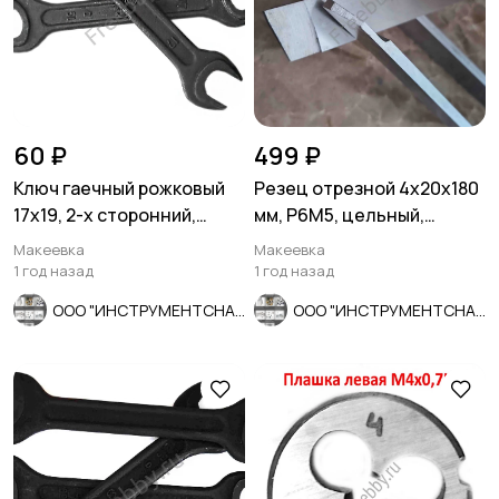
60 ₽
499 ₽
Ключ гаечный рожковый
Резец отрезной 4х20х180
17х19, 2-х сторонний,
мм, Р6М5, цельный,
сделано в СССР.
пластинчатый.
Макеевка
Макеевка
1 год назад
1 год назад
ООО "ИНСТРУМЕНТСНАБ"
ООО "ИНСТРУМЕНТСНАБ"