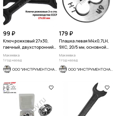
99 ₽
179 ₽
Ключ рожковый 27х30,
Плашка левая М4х0,7LH,
гаечный, двухсторонний,
9ХС, 20/5 мм, основной
открытый зев, СССР.
шаг, ГОСТ 9740-71.
Макеевка
Макеевка
1 год назад
1 год назад
ООО "ИНСТРУМЕНТСНАБ"
ООО "ИНСТРУМЕНТСНАБ"