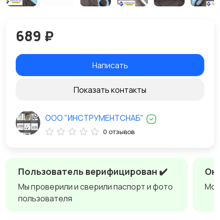
689 ₽
Написать
Показать контакты
ООО "ИНСТРУМЕНТСНАБ"
0 отзывов
Пользователь верифицирован ✔️
Онл
Мы проверили и сверили паспорт и фото
Мож
пользователя