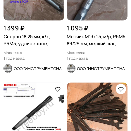
1 399 ₽
1 095 ₽
Сверло 18,25 мм, к/х,
Метчик М13х1,5, м/р, Р6М5,
Р6М5, удлиненное,
89/29 мм, мелкий шаг,
310/210 мм, КМ2, СССР.
проходной, исп 2, ГОС
Макеевка
Макеевка
1 год назад
1 год назад
ООО "ИНСТРУМЕНТСНАБ"
ООО "ИНСТРУМЕНТСНАБ"