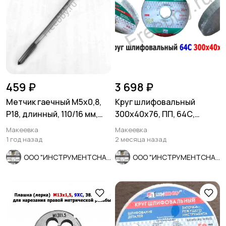
459 ₽
3 698 ₽
Метчик гаечный М5х0,8,
Круг шлифовальный
Р18, длинный, 110/16 мм,
300х40х76, ПП, 64С,
основной шаг, СССР.
зеленый, 40 СМ1, K-L V, ср
Макеевка
Макеевка
зерно
1 год назад
2 месяца назад
ООО "ИНСТРУМЕНТСНАБ"
ООО "ИНСТРУМЕНТСНАБ"