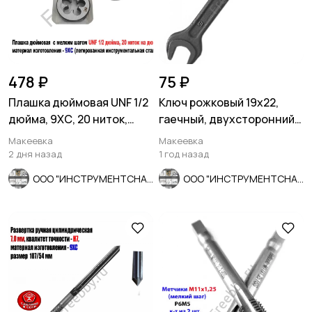
478 ₽
75 ₽
Плашка дюймовая UNF 1/2
Ключ рожковый 19х22,
дюйма, 9ХС, 20 ниток,
гаечный, двухсторонний,
мелкий шаг, 38/10 мм.
СССР, 7811-0024.
Макеевка
Макеевка
2 дня назад
1 год назад
ООО "ИНСТРУМЕНТСНАБ"
ООО "ИНСТРУМЕНТСНАБ"