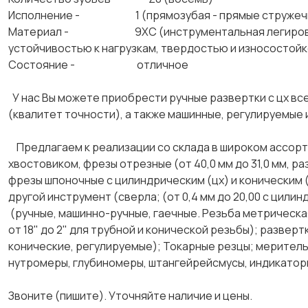
Исполнение - 1 (прямозубая - прямые стружечн
Материал - 9ХС (инструментальная легированная
устойчивостью к нагрузкам, твердостью и износо
Состояние - отличное
У нас Вы можете приобрести ручные развертки с цх все
(квалитет точности), а также машинные, регулируемые 
Предлагаем к реализации со склада в широком ассорт
хвостовиком, фрезы отрезные (от 40,0 мм до 31,0 мм, ра
фрезы шпоночные с цилиндрическим (цх) и коническим (
другой инструмент (сверла; (от 0,4 мм до 20,00 с цилин
(ручные, машинно-ручные, гаечные. Резьба метрическая
от 18" до 2" для трубной и конической резьбы); развер
конические, регулируемые); Токарные резцы; меритель
нутромеры, глубиномеры, штангейрейсмусы, индикаторы 
Звоните (пишите). Уточняйте наличие и цены.