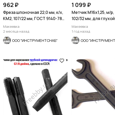
962 ₽
1 099 ₽
Фреза шпоночная 22,0 мм, к/х,
Метчик М16х1,25, м/р,
КМ2, 107/22 мм, ГОСТ 9140-78
102/32 мм, для глухой
ВИЗ, СССР
мелкий шаг.
Макеевка
Макеевка
2 месяца назад
1 год назад
ООО "ИНСТРУМЕНТСНАБ"
ООО "ИНСТРУМЕНТ