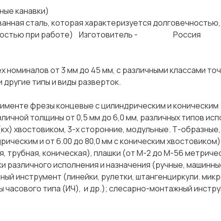
ые канавки)
 сталь, которая характеризуется долговечностью,
стойкостью при работе) Изготовитель - Россия
х номиналов от 3 мм до 45 мм, с различными классами то
и другие типы и виды разверток.
именте фрезы концевые с цилиндрическим и коническим
зличной толщины от 0,5 мм до 6,0 мм, различных типов исп
кх) хвостовиком, 3-х сторонние, модульные. Т-образные,
дрическим и от 6.00 до 80,0 мм с коническим хвостовиком)
, трубная, коническая), плашки (от М-2 до М-56 метриче
тки различного исполнения и назначения (ручные, машинны
ный инструмент (линейки, рулетки, штангенциркули. мик
часового типа (ИЧ), и др.); слесарно-монтажный инстру