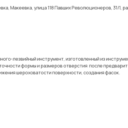
ка, Макеевка, улица 118 Павших Революционеров, 31/1, р
ного-лезвийный инструмент, изготовленный из инструм
 точности формы и размеров отверстия после предвари
 снижения шероховатости поверхности, создания фасок.