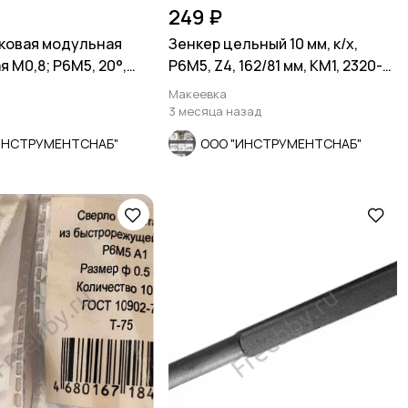
249 ₽
ковая модульная
Зенкер цельный 10 мм, к/х,
 М0,8; Р6М5, 20°,
Р6М5, Z4, 162/81 мм, КМ1, 2320-
шт
2556, СССР.
Макеевка
3 месяца назад
ИНСТРУМЕНТСНАБ"
ООО "ИНСТРУМЕНТСНАБ"