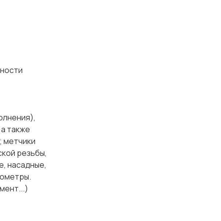
чности
олнения),
 а также
; метчики
ской резьбы,
е, насадные,
рометры.
мент...)