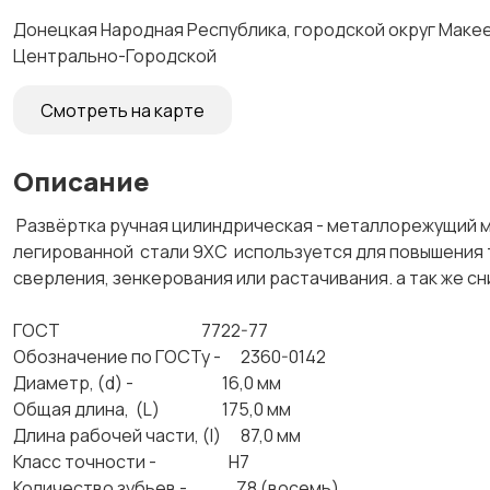
Донецкая Народная Республика, городской округ Макеев
Центрально-Городской
Смотреть на карте
Описание
Развёртка ручная цилиндрическая - металлорежущий м
легированной стали 9ХС используется для повышения
сверления, зенкерования или растачивания. а так же
ГОСТ 7722-77
Обозначение по ГОСТу - 2360-0142
Диаметр, (d) - 16,0 мм
Общая длина, (L) 175,0 мм
Длина рабочей части, (l) 87,0 мм
Класс точности - Н7
Количество зубьев - Z8 (восемь)