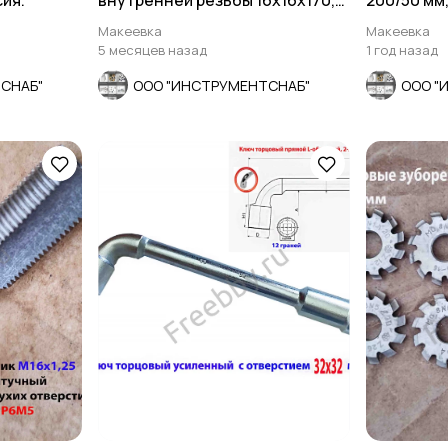
сия.
внутренней резьбы 16х16х170,
200/50 мм
Т5К10, 2662-0005,.
шаг, СССР
Макеевка
Макеевка
5 месяцев назад
1 год назад
СНАБ"
ООО "ИНСТРУМЕНТСНАБ"
ООО "