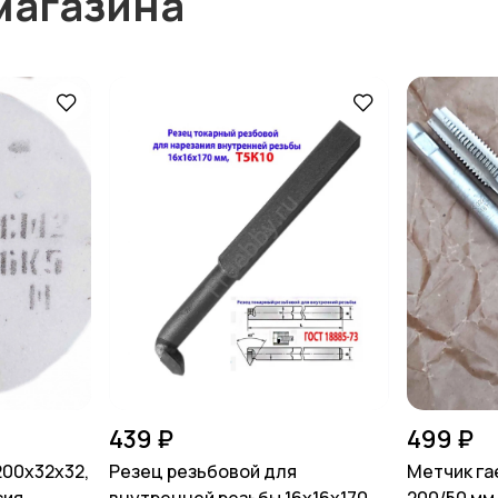
магазина
439 ₽
499 ₽
200х32х32,
Резец резьбовой для
Метчик га