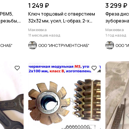
1 249 ₽
3 299 ₽
 Р6М5,
Ключ торцовый с отверстием
Фреза дис
 резьбы,
32х32 мм, усил, L-образ, 2-х
зуборезная
сторон, Cr-V.
Z12, к-т 8 
Макеевка
Макеевка
11 месяцев назад
1 год назад
СНАБ"
ООО "ИНСТРУМЕНТСНАБ"
ООО "