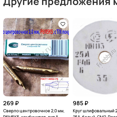
Другие предложения 
269 ₽
985 ₽
Сверло центровочное 2,0 мм,
Круг шлифовальный 