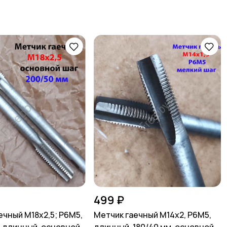
499 ₽
ечный М18х2,5; Р6М5,
Метчик гаечный М14х2, Р6М5,