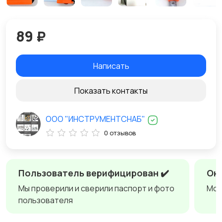
89 ₽
Написать
Показать контакты
ООО "ИНСТРУМЕНТСНАБ"
0 отзывов
Пользователь верифицирован ✔️
Онл
Мы проверили и сверили паспорт и фото
Мож
пользователя