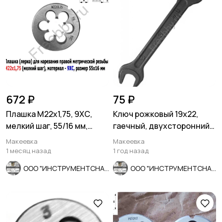
672 ₽
75 ₽
Плашка М22х1,75, 9ХС,
Ключ рожковый 19х22,
мелкий шаг, 55/16 мм,
гаечный, двухсторонний,
ГОСТ 7740-71
СССР, 7811-0024.
Макеевка
Макеевка
1 месяц назад
1 год назад
ООО "ИНСТРУМЕНТСНАБ"
ООО "ИНСТРУМЕНТСНАБ"