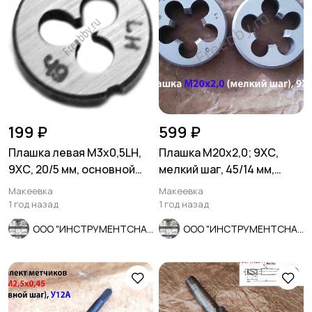
199 ₽
599 ₽
Плашка левая М3х0,5LH,
Плашка М20х2,0; 9ХС,
9ХС, 20/5 мм, основной
мелкий шаг, 45/14 мм,
шаг, ГОСТ 9740-71.
ГОСТ 7740-71, СССР.
Макеевка
Макеевка
1 год назад
1 год назад
ООО "ИНСТРУМЕНТСНАБ"
ООО "ИНСТРУМЕНТСНАБ"