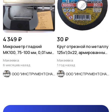
4 349 ₽
30 ₽
Микрометр гладкий
Круг отрезной по металлу
МК100, 75-100 мм, 0,01 мм,
125х1,0х22, армированный,
ГОСТ 6507-90, СССР.
ГОСТ Р 57978, Луга-
Макеевка
Макеевка
6 месяцев назад
1 год назад
ООО "ИНСТРУМЕНТСНАБ"
ООО "ИНСТРУМЕНТСНАБ"