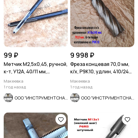
99 ₽
9 998 ₽
Метчик М2,5х0,45, ручной,
Фреза концевая 70,0 мм,
к-т, У12А, 40/11 мм,
к/х, Р9К10, удлин, 410/240
основной шаг, СССР.
мм, Z6, КМ5, СССР.
Макеевка
Макеевка
1 год назад
1 год назад
ООО "ИНСТРУМЕНТСНАБ"
ООО "ИНСТРУМЕНТСНАБ"