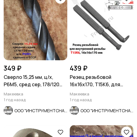
349 ₽
439 ₽
Сверло 15,25 мм, ц/х,
Резец резьбовой
Р6М5, сред сер, 178/120
16х16х170, Т15К6, для
мм, В1, 2300-0231, СССР.
внутренней резьбы, 2662-
Макеевка
Макеевка
0005.
1 год назад
1 год назад
ООО "ИНСТРУМЕНТСНАБ"
ООО "ИНСТРУМЕНТСНАБ"