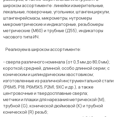
широком ассортименте: линейки измерительные,
лекальные, поверочные, угольники, штангенциркули,
штангенрейсмасы, микрометры, нутромеры
микрометрические и индикаторные, резьбомеры
метрические (М60) и трубные (Д55), индикаторы
часового типа ИЧ.
Реализуем в широком ассортименте:
- сверла различного номинала (от 0,3 мм до 80,0 мм);
короткой,средней, длинной, особо длинной серии; с
коническим и цилиндрическим хвостовиком;
изготовленные из различной инструментальной стали
(Р6М5, Р18, Р6М5К5, Р2М1, 9ХС и др.), а также
центровочные и твердосплавные сверла;
метчики и плашки для нарезания метрической (М),
трубной (G), конической дюймовой (К) и трубной
конической (R) резьб;