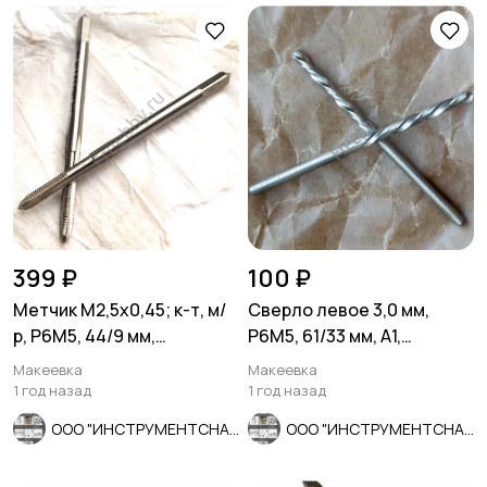
399 ₽
100 ₽
Метчик М2,5х0,45; к-т, м/
Сверло левое 3,0 мм,
р, Р6М5, 44/9 мм,
Р6М5, 61/33 мм, А1,
основной шаг, ГОСТ 3266-
шлифованное, ГОСТ
Макеевка
Макеевка
81.
10902-77.
1 год назад
1 год назад
ООО "ИНСТРУМЕНТСНАБ"
ООО "ИНСТРУМЕНТСНАБ"