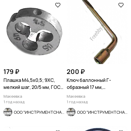
179 ₽
200 ₽
Плашка М4,5х0,5; 9ХС,
Ключ баллонный Г-
мелкий шаг, 20/5 мм, ГОСТ
образный 17 мм,
7740-71, СССР
изогнутый, с монтажной
Макеевка
Макеевка
лопаткой, оцин
1 год назад
1 год назад
ООО "ИНСТРУМЕНТСНАБ"
ООО "ИНСТРУМЕНТСНАБ"