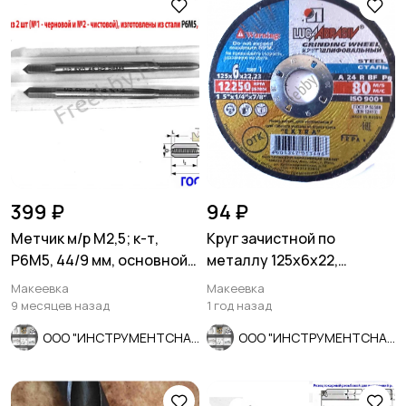
399 ₽
94 ₽
Метчик м/р М2,5; к-т,
Круг зачистной по
Р6М5, 44/9 мм, основной
металлу 125х6х22,
шаг, ГОСТ 3266-81.
армированный, А 24 R BF,
Макеевка
Макеевка
Луга, Рос
9 месяцев назад
1 год назад
ООО "ИНСТРУМЕНТСНАБ"
ООО "ИНСТРУМЕНТСНАБ"