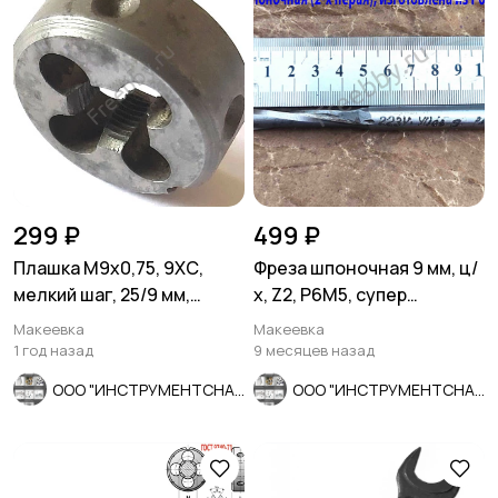
299 ₽
499 ₽
Плашка М9х0,75, 9ХС,
Фреза шпоночная 9 мм, ц/
мелкий шаг, 25/9 мм,
х, Z2, Р6М5, супер
СССР.
длинная 115/50 мм, СССР.
Макеевка
Макеевка
1 год назад
9 месяцев назад
ООО "ИНСТРУМЕНТСНАБ"
ООО "ИНСТРУМЕНТСНАБ"