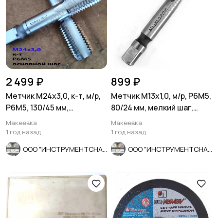
2 499 ₽
899 ₽
Метчик М24х3,0, к-т, м/р,
Метчик М13х1,0, м/р, Р6М5,
Р6М5, 130/45 мм,
80/24 мм, мелкий шаг,
основной шаг,
проходной.
Макеевка
Макеевка
шлифованный.
1 год назад
1 год назад
ООО "ИНСТРУМЕНТСНАБ"
ООО "ИНСТРУМЕНТСНАБ"