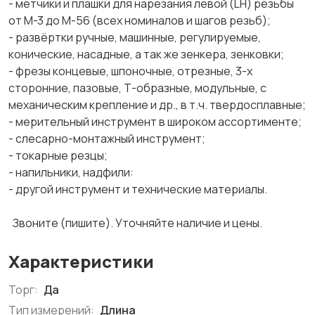
- метчики и плашки для нарезания левой (LH) резьбы
от М-3 до М-56 (всех номиналов и шагов резьб);
- развёртки ручные, машинные, регулируемые,
конические, насадные, а так же зенкера, зенковки;
- фрезы концевые, шпоночные, отрезные, 3-х
сторонние, пазовые, Т-образные, модульные, с
механическим крепление и др., в т.ч. твердосплавные;
- мерительный инструмент в широком ассортименте;
- слесарно-монтажный инструмент;
- токарные резцы;
- напильники, надфили:
- другой инструмент и технические материалы.
Звоните (пишите). Уточняйте наличие и цены.
Характеристики
Торг:
Да
Тип измерений:
Длина