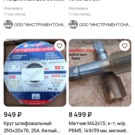
ГОСТ 1604-71, СССР.
армированный, ЛУГА,
Макеевка
Макеевка
Россия
1 год назад
1 год назад
ООО "ИНСТРУМЕНТСНАБ"
ООО "ИНСТРУМЕНТСНАБ"
949 ₽
8 499 ₽
Круг шлифовальный
Метчик М42х1,5; к-т, м/р,
250х20х76, 25А, белый,
Р6М5, 149/39 мм, мелкий