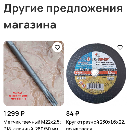
Другие предложения
магазина
1 299 ₽
84 ₽
Метчик гаечный М22х2,5;
Круг отрезной 230х1,6х22,
Р18, длинный, 260/50 мм,
по металлу,