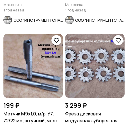
Р90, К 6 V 50, мелкое
шаг, булатир, СССР.
Макеевка
Макеевка
зерно.
1 год назад
1 год назад
ООО "ИНСТРУМЕНТСНАБ"
ООО "ИНСТРУМЕНТСНАБ"
199 ₽
3 299 ₽
Метчик М9х1,0, м/р, У7,
Фреза дисковая
72/22 мм, штучный, мелкий
модульная зуборезная
шаг.
М0,8; Р6М5, 20°, Z12, к-т 8