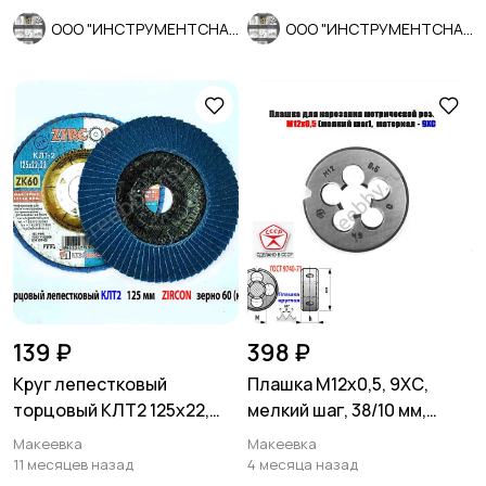
ООО "ИНСТРУМЕНТСНАБ"
ООО "ИНСТРУМЕНТСНАБ"
139 ₽
398 ₽
Круг лепестковый
Плашка М12х0,5, 9ХС,
торцовый КЛТ2 125х22,
мелкий шаг, 38/10 мм,
Zircon, зерно 60, ZK,
ГОСТ 7740-71, сдел в
Макеевка
Макеевка
крупное.
СССР.
11 месяцев назад
4 месяца назад