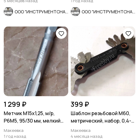
5 месяцев назад
1 год назад
ООО "ИНСТРУМЕНТСНАБ"
ООО "ИНСТРУМЕНТСНАБ"
1 299 ₽
399 ₽
Метчик М15х1,25, м/р,
Шаблон резьбовой М60,
Р6М5, 95/30 мм, мелкий
метрический, набор, 0,4-
шаг, проходной, исп 2, ГО
6,0 мм, 20 пластин.
Макеевка
Макеевка
1 год назад
4 месяца назад