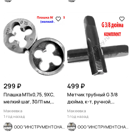
299 ₽
499 ₽
Плашка М11х0,75, 9ХС,
Метчик трубный G 3/8
мелкий шаг, 30/11 мм,
дюйма, к-т, ручной,
ГОСТ 7740-71, СССР
сделано в СССР.
Макеевка
Макеевка
1 год назад
1 год назад
ООО "ИНСТРУМЕНТСНАБ"
ООО "ИНСТРУМЕНТСНАБ"