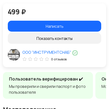
499 ₽
Написать
Показать контакты
ООО "ИНСТРУМЕНТСНАБ"
0 отзывов
Пользователь верифицирован ✔️
Онл
Мы проверили и сверили паспорт и фото
Мож
пользователя