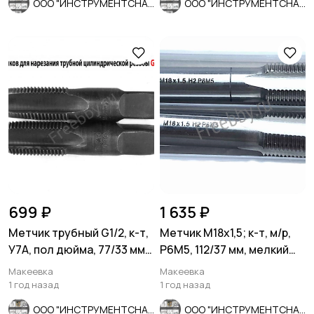
ООО "ИНСТРУМЕНТСНАБ"
ООО "ИНСТРУМЕНТСНАБ"
699 ₽
1 635 ₽
Метчик трубный G1/2, к-т,
Метчик М18х1,5; к-т, м/р,
У7А, пол дюйма, 77/33 мм,
Р6М5, 112/37 мм, мелкий
СССР
шаг, шлифованный, ГО
Макеевка
Макеевка
1 год назад
1 год назад
ООО "ИНСТРУМЕНТСНАБ"
ООО "ИНСТРУМЕНТСНАБ"