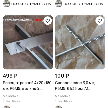
ООО "ИНСТРУМЕНТСНАБ"
ООО "ИНСТРУМЕНТСНАБ"
499 ₽
100 ₽
Резец отрезной 4х20х180
Сверло левое 3,0 мм,
мм, Р6М5, цельный,
Р6М5, 61/33 мм, А1,
пластинчатый.
шлифованное, ГОСТ
Макеевка
Макеевка
10902-77.
1 год назад
1 год назад