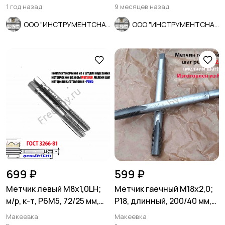
1 год назад
9 месяцев назад
ООО "ИНСТРУМЕНТСНАБ"
ООО "ИНСТРУМЕНТСНАБ"
699 ₽
599 ₽
Метчик левый М8х1,0LH;
Метчик гаечный М18х2,0;
м/р, к-т, Р6М5, 72/25 мм,
Р18, длинный, 200/40 мм,
мелкий шаг.
мелкий шаг, СССР.
Макеевка
Макеевка