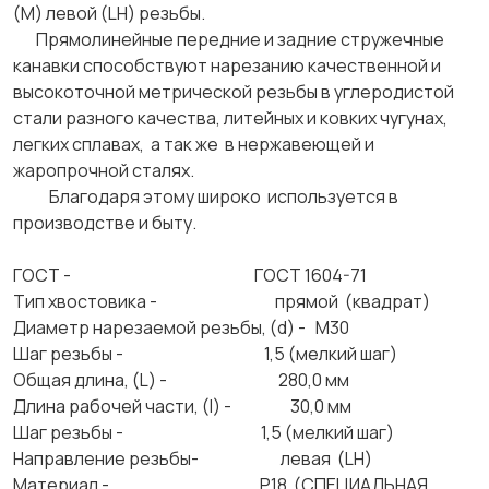
(М) левой (LH) резьбы.
Прямолинейные передние и задние стружечные
канавки способствуют нарезанию качественной и
высокоточной метрической резьбы в углеродистой
стали разного качества, литейных и ковких чугунах,
легких сплавах, а так же в нержавеющей и
жаропрочной сталях.
Благодаря этому широко используется в
производстве и быту.
ГОСТ - ГОСТ 1604-71
Тип хвостовика - прямой (квадрат)
Диаметр нарезаемой резьбы, (d) - М30
Шаг резьбы - 1,5 (мелкий шаг)
Общая длина, (L) - 280,0 мм
Длина рабочей части, (l) - 30,0 мм
Шаг резьбы - 1,5 (мелкий шаг)
Направление резьбы- левая (LH)
Материал - Р18 (СПЕЦИАЛЬНАЯ