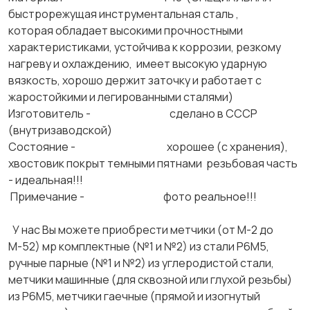
быстрорежущая инструментальная сталь ,
которая обладает высокими прочностными
характеристиками, устойчива к коррозии, резкому
нагреву и охлаждению, имеет высокую ударную
вязкость, хорошо держит заточку и работает с
жаростойкими и легированными сталями)
Изготовитель - сделано в СССР
(внутризаводской)
Состояние - хорошее (с хранения),
хвостовик покрыт темными пятнами резьбовая часть
- идеальная!!!
Примечание - фото реальное!!!
У нас Вы можете приобрести метчики (от М-2 до
М-52) мр комплектные (№1 и №2) из стали Р6М5,
ручные парные (№1 и №2) из углеродистой стали,
метчики машинные (для сквозной или глухой резьбы)
из Р6М5, метчики гаечные (прямой и изогнутый