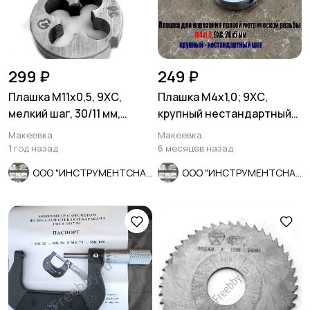
299 ₽
249 ₽
Плашка М11х0,5, 9ХС,
Плашка М4х1,0; 9ХС,
мелкий шаг, 30/11 мм,
крупный нестандартный
ГОСТ 7740-71, СССР.
шаг, 20/5 мм.
Макеевка
Макеевка
1 год назад
6 месяцев назад
ООО "ИНСТРУМЕНТСНАБ"
ООО "ИНСТРУМЕНТСНАБ"