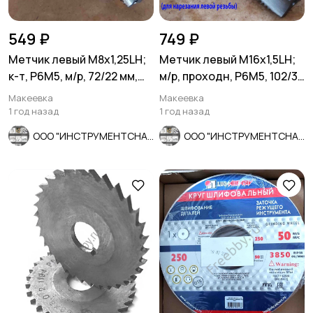
549 ₽
749 ₽
Метчик левый М8х1,25LH;
Метчик левый М16х1,5LH;
к-т, Р6М5, м/р, 72/22 мм,
м/р, проходн, Р6М5, 102/32
основной шаг.
мм, мелкий шаг.
Макеевка
Макеевка
1 год назад
1 год назад
ООО "ИНСТРУМЕНТСНАБ"
ООО "ИНСТРУМЕНТСНАБ"