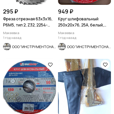
295 ₽
949 ₽
Фреза отрезная 63х3х16,
Круг шлифовальный
Р6М5, тип 2, Z32, 2254-
250х20х76, 25А, белый,
1194, СССР.
Р90, К 6 V 50, мелкое
Макеевка
Макеевка
зерно.
1 год назад
1 год назад
ООО "ИНСТРУМЕНТСНАБ"
ООО "ИНСТРУМЕНТСНАБ"