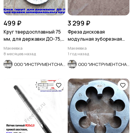
499 ₽
3 299 ₽
Круг твердосплавный 75
Фреза дисковая
мм, для державки ДО-75,
модульная зуборезная
для правки шлиф кругов.
М0,8; Р6М5, 20°, Z12, к-т 8
Макеевка
Макеевка
шт
8 месяцев назад
1 год назад
ООО "ИНСТРУМЕНТСНАБ"
ООО "ИНСТРУМЕНТСНАБ"