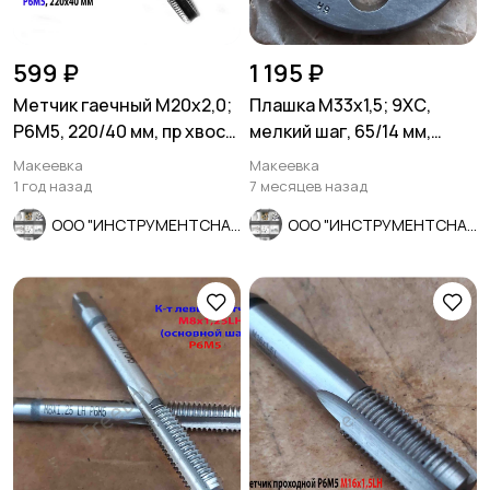
599 ₽
1 195 ₽
Метчик гаечный М20х2,0;
Плашка М33х1,5; 9ХС,
Р6М5, 220/40 мм, пр хвост,
мелкий шаг, 65/14 мм,
мелкий шаг, СССР.
ГОСТ 7740-71, СССР.
Макеевка
Макеевка
1 год назад
7 месяцев назад
ООО "ИНСТРУМЕНТСНАБ"
ООО "ИНСТРУМЕНТСНАБ"