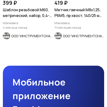
399 ₽
419 ₽
Шаблон резьбовой М60,
Метчик гаечный М8х1,25,
метрический, набор, 0,4-
Р6М5, пр хвост, 140/25 мм,
6,0 мм, 20 пластин.
основ шаг, СССР.
Макеевка
Макеевка
4 месяца назад
11 месяцев назад
ООО "ИНСТРУМЕНТСНАБ"
ООО "ИНСТРУМЕНТСНАБ"
Мобильное
приложение