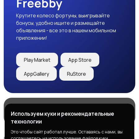
Freebby
Крутите колесо фортуны, выигрывайте
бонусы, удобно ищите и размещайте
объявления - все это в нашем мобильном
приложении!
Play Market
App Store
AppGallery
RuStore
Магазины
Блог
О нас
Используем куки и рекомендательные
Служба поддержки
технологии
Это чтобы сайт работал лучше. Оставаясь с нами, вы
© 2026 Freebby - Сервис бесплатных объявлений ДНР
соглашаетесь на использование файлов куки.