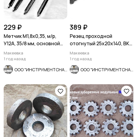
229 ₽
389 ₽
Метчик М1,8х0,35, м/р,
Резец проходной
У12А, 35/8 мм, основной
отогнутый 25х20х140, ВК8,
шаг, СССР.
2102-0029, ГОСТ 18877-73.
Макеевка
Макеевка
1 год назад
1 год назад
ООО "ИНСТРУМЕНТСНАБ"
ООО "ИНСТРУМЕНТСНАБ"