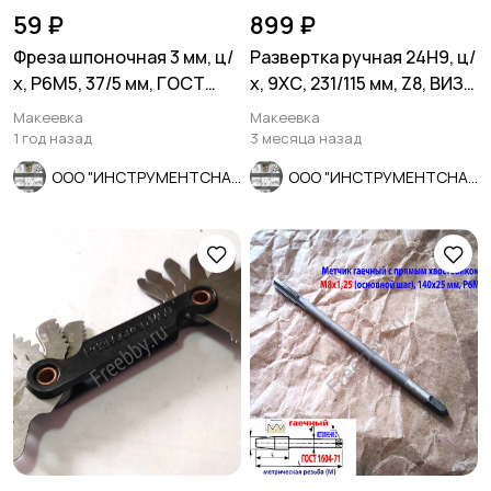
59 ₽
899 ₽
Фреза шпоночная 3 мм, ц/
Развертка ручная 24Н9, ц/
х, Р6М5, 37/5 мм, ГОСТ
х, 9ХС, 231/115 мм, Z8, ВИЗ,
9140-78, СССР.
СССР.
Макеевка
Макеевка
1 год назад
3 месяца назад
ООО "ИНСТРУМЕНТСНАБ"
ООО "ИНСТРУМЕНТСНАБ"