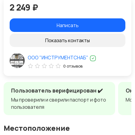
2 249 ₽
Написать
Показать контакты
ООО "ИНСТРУМЕНТСНАБ"
0 отзывов
Пользователь верифицирован ✔️
Онл
Мы проверили и сверили паспорт и фото
Мож
пользователя
Местоположение