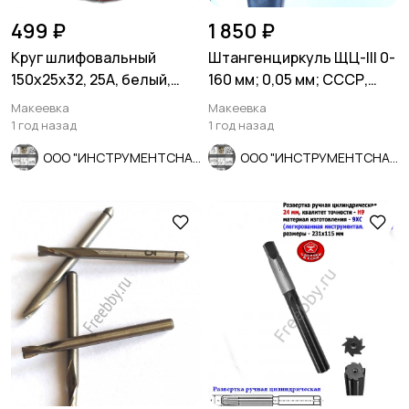
499 ₽
1 850 ₽
Круг шлифовальный
Штангенциркуль ЩЦ-lll 0-
150х25х32, 25А, белый,
160 мм; 0,05 мм; СССР,
40СМ, ГОСТ Р52588-2011,
ГОСТ 166-80.
Макеевка
Макеевка
Луга,
1 год назад
1 год назад
ООО "ИНСТРУМЕНТСНАБ"
ООО "ИНСТРУМЕНТСНАБ"