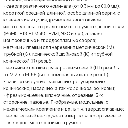
- сверла различного номинала (от 0,3 мм до 80,0 мм);
короткой,средней, длинной, особо длинной серии; с
коническим и цилиндрическим хвостовиком;
изготовленные из различной инструментальной стали
(Р6М5, Р18, Р6М5К5, Р2М1, 9ХС и др.), а также
центровочные и твердосплавные сверла;
метчики и плашки для нарезания метрической (М),
трубной (G), конической дюймовой (К) и трубной
конической (R) резьб;
- метчики и плашки для нарезания левой (LH) резьбы
от М-3 до М-56 (всех номиналов и шагов резьб);
- развёртки ручные, машинные, регулируемые,
конические, насадные, а так же зенкера, зенковки;
- фрезы концевые, шпоночные, отрезные, 3-х
сторонние, пазовые, Т-образные, модульные, с
механическим крепление и др., в т.ч. твердосплавные;
- мерительный инструмент в широком ассортименте;
- слесарно-монтажный инструмент;