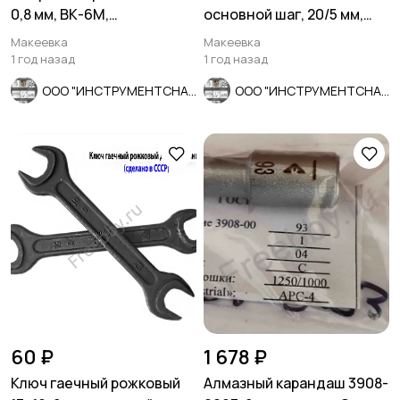
0,8 мм, ВК-6М,
основной шаг, 20/5 мм,
монолитное, 30/6 мм,
ГОСТ 7740-71, СССР.
Макеевка
Макеевка
утолщ. хв.
1 год назад
1 год назад
ООО "ИНСТРУМЕНТСНАБ"
ООО "ИНСТРУМЕНТСНАБ"
60 ₽
1 678 ₽
Ключ гаечный рожковый
Алмазный карандаш 3908-