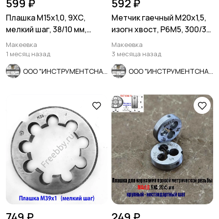
599 ₽
592 ₽
Плашка М15х1,0, 9ХС,
Метчик гаечный М20х1,5,
мелкий шаг, 38/10 мм,
изогн хвост, Р6М5, 300/30
ГОСТ 7740-71.
мм, мелкий шаг, СССР
Макеевка
Макеевка
1 месяц назад
3 месяца назад
ООО "ИНСТРУМЕНТСНАБ"
ООО "ИНСТРУМЕНТСНАБ"
749 ₽
249 ₽