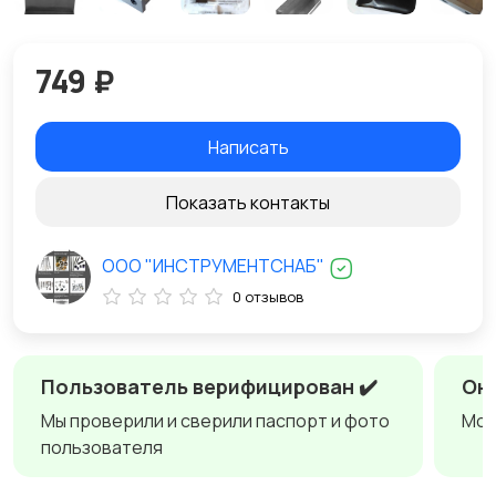
749 ₽
Написать
Показать контакты
ООО "ИНСТРУМЕНТСНАБ"
0 отзывов
Пользователь верифицирован ✔️
Онл
Мы проверили и сверили паспорт и фото
Мож
пользователя