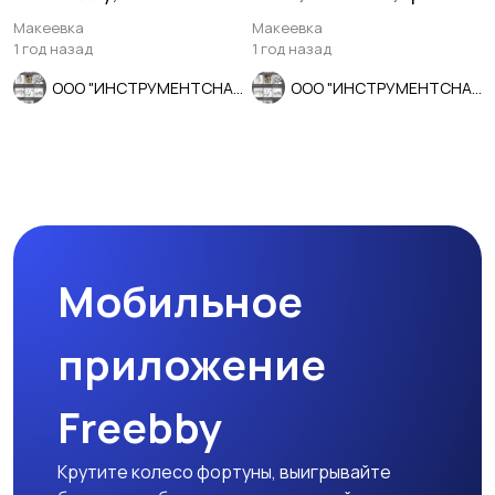
армированный, Луга.
хвост, мелкий шаг, СССР.
Макеевка
Макеевка
1 год назад
1 год назад
ООО "ИНСТРУМЕНТСНАБ"
ООО "ИНСТРУМЕНТСНАБ"
Мобильное
приложение
Freebby
Крутите колесо фортуны, выигрывайте