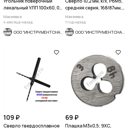
Угольник поверочный
Сверло 10,2 мм, к/х, Р6М5,
лекальный УЛП 100х60, 0
средняя серия, 168/87мм,
кл точн, угол 90 гр, СССР.
КМ1, В1, СССР.
Макеевка
Макеевка
4 месяца назад
1 год назад
ООО "ИНСТРУМЕНТСНАБ"
ООО "ИНСТРУМЕНТСНАБ"
109 ₽
69 ₽
Сверло твердосплавное
Плашка М3х0,5; 9ХС,