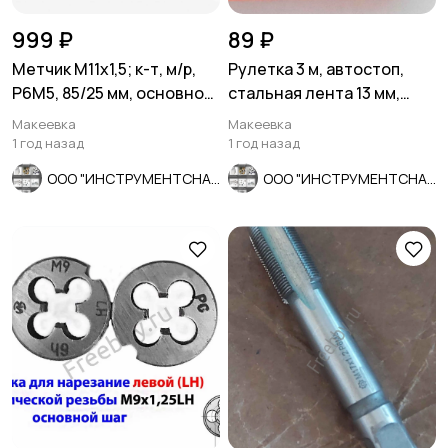
999 ₽
89 ₽
Метчик М11х1,5; к-т, м/р,
Рулетка 3 м, автостоп,
Р6М5, 85/25 мм, основной
стальная лента 13 мм,
шаг, ГОСТ 3266-81.
двухсторонняя разметка.
Макеевка
Макеевка
1 год назад
1 год назад
ООО "ИНСТРУМЕНТСНАБ"
ООО "ИНСТРУМЕНТСНАБ"