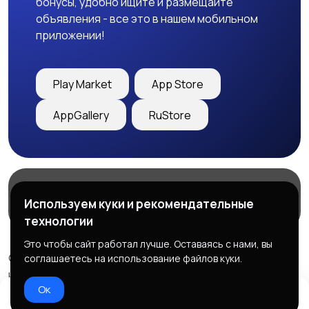
бонусы, удобно ищите и размещайте
объявления - все это в нашем мобильном
приложении!
Play Market
App Store
AppGallery
RuStore
Магазины
Блог
О нас
Используем куки и рекомендательные
Служба поддержки
технологии
Это чтобы сайт работал лучше. Оставаясь с нами, вы
© 2026 Freebby - Сервис бесплатных объявлений ДНР
соглашаетесь на использование файлов куки.
и ЛНР
Ок
Правила сервиса
Политика конфиденциальности