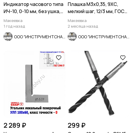
Индикатор часового типа
Плашка М3х0,35, 9ХС,
ИЧ-10, 0-10 мм, без ушка,
мелкий шаг, 12/3 мм, ГОСТ
кл 1; 0,01 мм,
7740-71, сделано в СССР
Макеевка
Макеевка
1 год назад
2 месяца назад
ООО "ИНСТРУМЕНТСНАБ"
ООО "ИНСТРУМЕНТСНАБ"
2 289 ₽
299 ₽