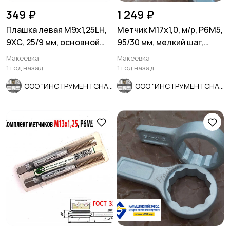
349 ₽
1 249 ₽
Плашка левая М9х1,25LH,
Метчик М17х1,0, м/р, Р6М5,
9ХС, 25/9 мм, основной
95/30 мм, мелкий шаг,
шаг, ГОСТ 9740-71.
прох, ГОСТ 3266-81.
Макеевка
Макеевка
1 год назад
1 год назад
ООО "ИНСТРУМЕНТСНАБ"
ООО "ИНСТРУМЕНТСНАБ"