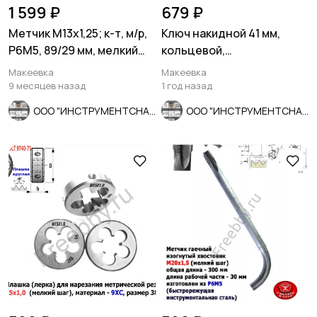
1 599 ₽
679 ₽
Метчик М13х1,25; к-т, м/р,
Ключ накидной 41 мм,
Р6М5, 89/29 мм, мелкий
кольцевой,
шаг, ГОСТ 3266-81
односторонний,
Макеевка
Макеевка
укороченный, оцинкованн
9 месяцев назад
1 год назад
ООО "ИНСТРУМЕНТСНАБ"
ООО "ИНСТРУМЕНТСНАБ"