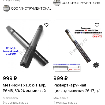
1 год назад
ООО "ИНСТРУМЕНТСНАБ"
ООО "ИНСТРУМЕНТСНАБ"
999 ₽
999 ₽
Метчик М11х1,0; к-т, м/р,
Развертка ручная
Р6М5, 80/24 мм, мелкий
цилиндрическая 26Н7, ц/
шаг, ГОСТ 3266-81, ис
х, 9ХС, 231/115 мм, Z8,
Макеевка
Макеевка
СССР.
9 месяцев назад
4 месяца назад