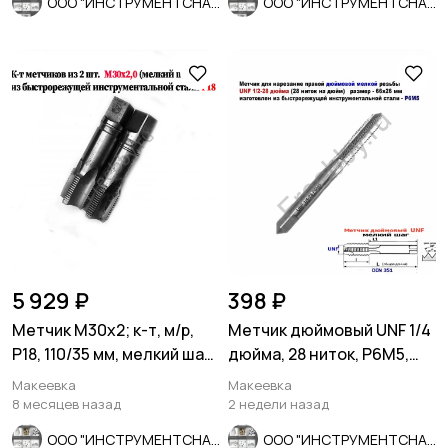
ООО "ИНСТРУМЕНТСНАБ"
ООО "ИНСТРУМЕНТСНАБ"
5 929 ₽
398 ₽
Метчик М30х2; к-т, м/р,
Метчик дюймовый UNF 1/4
Р18, 110/35 мм, мелкий шаг,
дюйма, 28 ниток, Р6М5,
шлиф, в/зав, СССР
мелкий шаг, 66/26 мм.
Макеевка
Макеевка
8 месяцев назад
2 недели назад
ООО "ИНСТРУМЕНТСНАБ"
ООО "ИНСТРУМЕНТСНАБ"