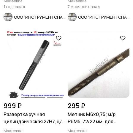
Макеевка
Макеевка
1 год назад
7 месяцев назад
ООО "ИНСТРУМЕНТСНАБ"
ООО "ИНСТРУМЕНТСНАБ"
999 ₽
295 ₽
Развертка ручная
Метчик М6х0,75; м/р,
цилиндрическая 27Н7, ц/
Р6М5, 72/22 мм, для
х, 9ХС, 247/124 мм, Z8,
глухих отв, мелкий шаг,
Макеевка
Макеевка