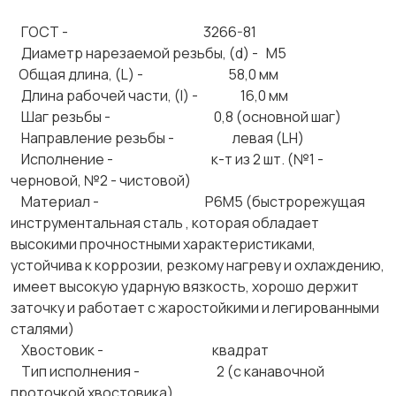
ГОСТ - 3266-81
Диаметр нарезаемой резьбы, (d) - М5
Общая длина, (L) - 58,0 мм
Длина рабочей части, (l) - 16,0 мм
Шаг резьбы - 0,8 (основной шаг)
Направление резьбы - левая (LH)
Исполнение - к-т из 2 шт. (№1 -
черновой, №2 - чистовой)
Материал - Р6М5 (быстрорежущая
инструментальная сталь , которая обладает
высокими прочностными характеристиками,
устойчива к коррозии, резкому нагреву и охлаждению,
имеет высокую ударную вязкость, хорошо держит
заточку и работает с жаростойкими и легированными
сталями)
Хвостовик - квадрат
Тип исполнения - 2 (с канавочной
проточкой хвостовика)