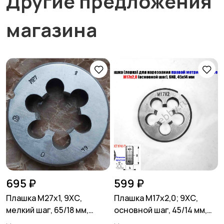
Другие предложения
магазина
695 ₽
599 ₽
Плашка М27х1, 9ХС,
Плашка М17х2,0; 9ХС,
мелкий шаг, 65/18 мм,
основной шаг, 45/14 мм,
ГОСТ 7740-71, СССР.
ГОСТ 7740-71.