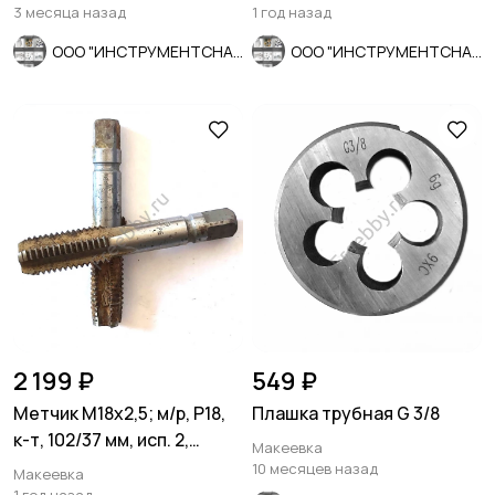
СССР.
шлифо
3 месяца назад
1 год назад
ООО "ИНСТРУМЕНТСНАБ"
ООО "ИНСТРУМЕНТСНАБ"
2 199 ₽
549 ₽
Метчик М18х2,5; м/р, Р18,
Плашка трубная G 3/8
к-т, 102/37 мм, исп. 2,
Макеевка
основной шаг, СССР.
10 месяцев назад
Макеевка