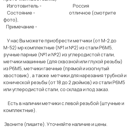
Изготовитель - Россия
Состояние - отличное (смотрите
фото),
Примечание -
У нас Вы можете приобрести метчики (от М-2 до
М-52) мр комплектные (№1 и №2) из стали Р6М5,
ручные парные (№1 и №2) из углеродистой стали,
метчики машинные (для сквозной или глухой резьбы)
из Р6М5, метчики гаечные (прямой и изогнутый
хвостовик) , а также метчики для нарезания трубной и
конической резьбы (от 18 до 2 дюймов) из стали Р6М5
или углеродистой стали, со склада и под заказ.
Есть в наличии метчики с левой резьбой (штучные и
комплектные).
Звоните (пишите). Уточняйте наличие и цены.