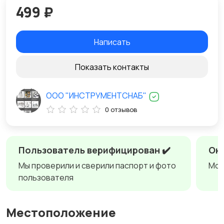
499 ₽
Написать
Показать контакты
ООО "ИНСТРУМЕНТСНАБ"
0 отзывов
Пользователь верифицирован ✔️
Онл
Мы проверили и сверили паспорт и фото
Мож
пользователя
Местоположение