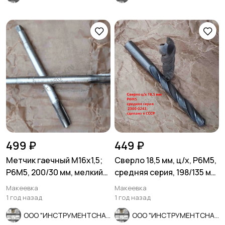
499 ₽
449 ₽
Метчик гаечный М16х1,5;
Сверло 18,5 мм, ц/х, Р6М5,
Р6М5, 200/30 мм, мелкий
средняя серия, 198/135 мм,
шаг, 2640-0189, СССР.
В1, советское.
Макеевка
Макеевка
1 год назад
1 год назад
ООО "ИНСТРУМЕНТСНАБ"
ООО "ИНСТРУМЕНТСНАБ"