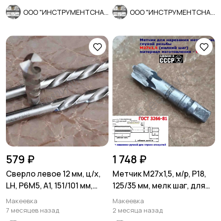
ООО "ИНСТРУМЕНТСНАБ"
ООО "ИНСТРУМЕНТСНАБ"
579 ₽
1 748 ₽
Сверло левое 12 мм, ц/х,
Метчик М27х1,5, м/р, Р18,
LH, Р6М5, А1, 151/101 мм,
125/35 мм, мелк шаг, для
ГОСТ 10902-77.
скв и гл резьбы, СССР
Макеевка
Макеевка
7 месяцев назад
2 месяца назад