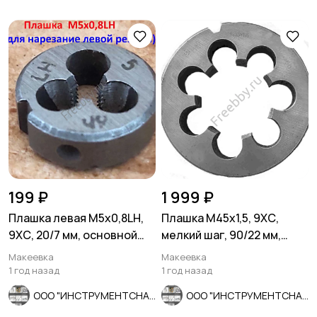
199 ₽
1 999 ₽
Плашка левая М5х0,8LH,
Плашка М45х1,5, 9ХС,
9ХС, 20/7 мм, основной
мелкий шаг, 90/22 мм,
шаг, ГОСТ 9740-71.
ГОСТ 7740-71, сделано в
Макеевка
Макеевка
ССС
1 год назад
1 год назад
ООО "ИНСТРУМЕНТСНАБ"
ООО "ИНСТРУМЕНТСНАБ"