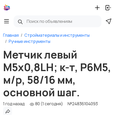
Главная
Стройматериалы и инструменты
Ручные инструменты
Метчик левый
М5х0,8LH; к-т, Р6М5,
м/р, 58/16 мм,
основной шаг.
1 год назад
80 (1 сегодня)
№24836104093