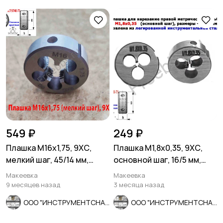
549 ₽
249 ₽
Плашка М16х1,75, 9ХС,
Плашка М1,8х0,35, 9ХС,
мелкий шаг, 45/14 мм,
основной шаг, 16/5 мм,
ГОСТ 7740-71.
ГОСТ 7740-71.
Макеевка
Макеевка
9 месяцев назад
3 месяца назад
ООО "ИНСТРУМЕНТСНАБ"
ООО "ИНСТРУМЕНТСНАБ"