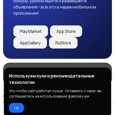
бонусы, удобно ищите и размещайте
объявления - все это в нашем мобильном
приложении!
Play Market
App Store
AppGallery
RuStore
Магазины
Блог
О нас
Используем куки и рекомендательные
Служба поддержки
технологии
Это чтобы сайт работал лучше. Оставаясь с нами, вы
© 2026 Freebby - Сервис бесплатных объявлений ДНР
соглашаетесь на использование файлов куки.
и ЛНР
Ок
Правила сервиса
Политика конфиденциальности