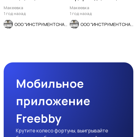
80, Ставрополь.
мм, мелкий шаг.
Макеевка
Макеевка
1 год назад
1 год назад
ООО "ИНСТРУМЕНТСНАБ"
ООО "ИНСТРУМЕНТСНАБ"
Мобильное
приложение
Freebby
Крутите колесо фортуны, выигрывайте