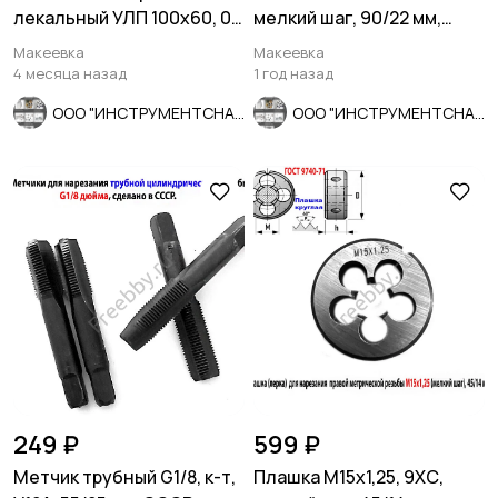
лекальный УЛП 100х60, 0
мелкий шаг, 90/22 мм,
кл точн, угол 90 гр, СССР.
ГОСТ 7740-71, СССР.
Макеевка
Макеевка
4 месяца назад
1 год назад
ООО "ИНСТРУМЕНТСНАБ"
ООО "ИНСТРУМЕНТСНАБ"
249 ₽
599 ₽
Метчик трубный G1/8, к-т,
Плашка М15х1,25, 9ХС,