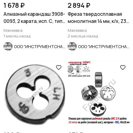
1 678 ₽
2 894 ₽
Алмазный карандаш 3908-
Фреза твердосплавная
0093, 2 карата, исп. С, тип
монолитная 14 мм, к/х, Z3,
04, зерн 1250/1000.
ВК8, 130/40 мм, СССР.
Макеевка
Макеевка
1 месяц назад
2 месяца назад
ООО "ИНСТРУМЕНТСНАБ"
ООО "ИНСТРУМЕНТСНАБ"