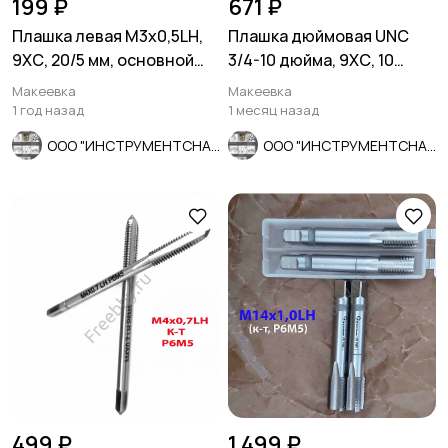
199 ₽
671 ₽
Плашка левая М3х0,5LH,
Плашка дюймовая UNC
9ХС, 20/5 мм, основной
3/4-10 дюйма, 9ХС, 10
шаг, ГОСТ 9740-71.
ниток на дюйм, 45/18 мм.
Макеевка
Макеевка
1 год назад
1 месяц назад
ООО "ИНСТРУМЕНТСНАБ"
ООО "ИНСТРУМЕНТСНАБ"
499 ₽
1 499 ₽