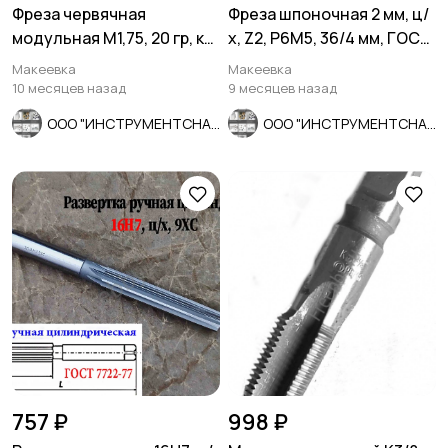
Фреза червячная
Фреза шпоночная 2 мм, ц/
модульная М1,75, 20 гр, кл
х, Z2, Р6М5, 36/4 мм, ГОСТ
В, 1°45', Р6М5, 63х27х50
9140-78, СССР.
Макеевка
Макеевка
10 месяцев назад
9 месяцев назад
ООО "ИНСТРУМЕНТСНАБ"
ООО "ИНСТРУМЕНТСНАБ"
757 ₽
998 ₽