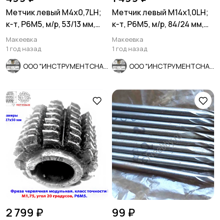
Метчик левый М4х0,7LH;
Метчик левый М14х1,0LH;
к-т, Р6М5, м/р, 53/13 мм,
к-т, Р6М5, м/р, 84/24 мм,
ГОСТ 3266-81
ГОСТ 3266-81.
Макеевка
Макеевка
1 год назад
1 год назад
ООО "ИНСТРУМЕНТСНАБ"
ООО "ИНСТРУМЕНТСНАБ"
2 799 ₽
99 ₽