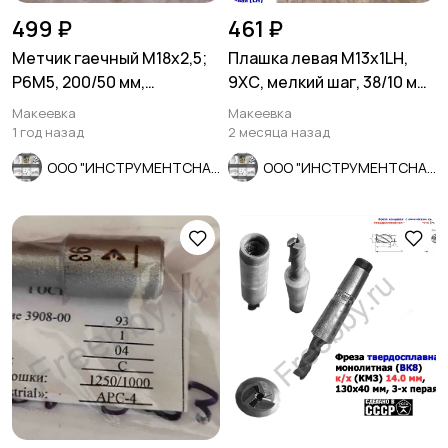
499 ₽
461 ₽
Метчик гаечный М18х2,5;
Плашка левая М13х1LH,
Р6М5, 200/50 мм,
9ХС, мелкий шаг, 38/10 мм,
длинный, основной шаг,
ГОСТ 7740-71
Макеевка
Макеевка
СССР.
1 год назад
2 месяца назад
ООО "ИНСТРУМЕНТСНАБ"
ООО "ИНСТРУМЕНТСНАБ"