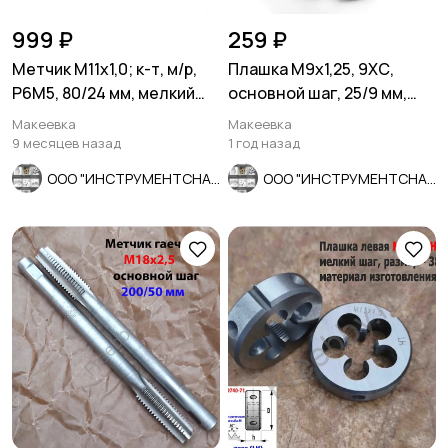
999 ₽
259 ₽
Метчик М11х1,0; к-т, м/р,
Плашка М9х1,25, 9ХС,
Р6М5, 80/24 мм, мелкий
основной шаг, 25/9 мм,
шаг, ГОСТ 3266-81, ис
ГОСТ 7740-71.
Макеевка
Макеевка
9 месяцев назад
1 год назад
ООО "ИНСТРУМЕНТСНАБ"
ООО "ИНСТРУМЕНТСНАБ"