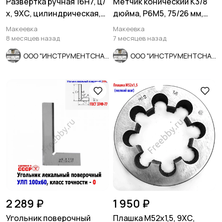
Развертка ручная 16Н7, ц/
Метчик конический К3/8
х, 9ХС, цилиндрическая,
дюйма, Р6М5, 75/26 мм,
175/87 мм, 2360-0142.
2680-0007, СССР
Макеевка
Макеевка
8 месяцев назад
7 месяцев назад
ООО "ИНСТРУМЕНТСНАБ"
ООО "ИНСТРУМЕНТСНАБ"
2 289 ₽
1 950 ₽
Угольник поверочный
Плашка М52х1,5, 9ХС,