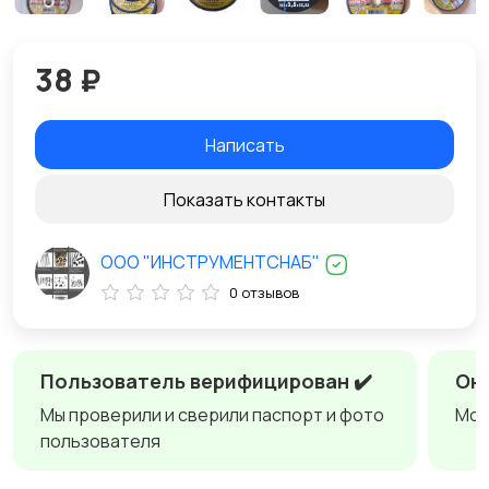
38 ₽
Написать
Показать контакты
ООО "ИНСТРУМЕНТСНАБ"
0 отзывов
Пользователь верифицирован ✔️
Онл
Мы проверили и сверили паспорт и фото
Мож
пользователя