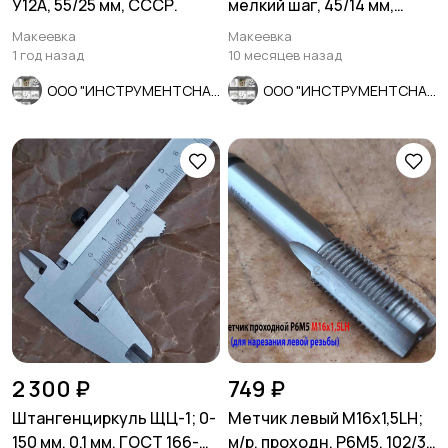
У12А, 55/25 мм, СССР.
мелкий шаг, 45/14 мм,
ГОСТ 7740-71
Макеевка
Макеевка
1 год назад
10 месяцев назад
ООО "ИНСТРУМЕНТСНАБ"
ООО "ИНСТРУМЕНТСНАБ"
2 300 ₽
749 ₽
Штангенциркуль ЩЦ-1; 0-
Метчик левый М16х1,5LH;
150 мм, 0,1 мм, ГОСТ 166-
м/р, проходн, Р6М5, 102/32