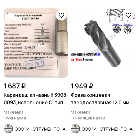
1 687 ₽
1 949 ₽
Карандаш алмазный 3908-
Фреза концевая
0093, исполнение С, тип
твердосплавная 12,0 мм,
04, 2 карата.
ц/х, монолит, ВК8, 5-пер,
Макеевка
Макеевка
50/25
1 год назад
11 месяцев назад
ООО "ИНСТРУМЕНТСНАБ"
ООО "ИНСТРУМЕНТСНАБ"