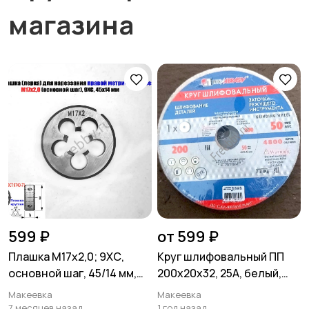
магазина
599 ₽
от 599 ₽
Плашка М17х2,0; 9ХС,
Круг шлифовальный ПП
основной шаг, 45/14 мм,
200х20х32, 25А, белый,
ГОСТ 7740-71.
средн зерно, Луга,
Макеевка
Макеевка
Россия.
7 месяцев назад
1 год назад