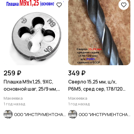
259 ₽
349 ₽
Плашка М9х1,25, 9ХС,
Сверло 15,25 мм, ц/х,
основной шаг, 25/9 мм,
Р6М5, сред сер, 178/120
ГОСТ 7740-71.
мм, В1, 2300-0231, СССР.
Макеевка
Макеевка
1 год назад
1 год назад
ООО "ИНСТРУМЕНТСНАБ"
ООО "ИНСТРУМЕНТСНАБ"