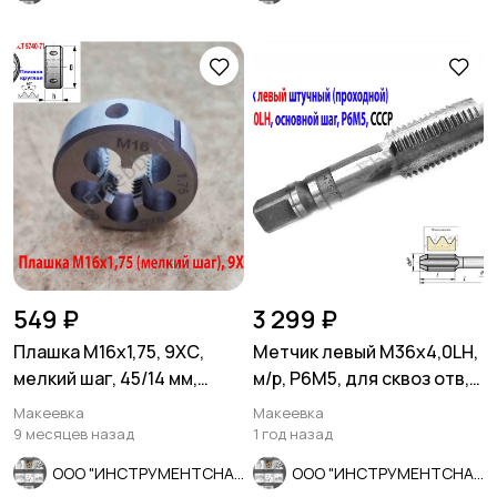
549 ₽
3 299 ₽
Плашка М16х1,75, 9ХС,
Метчик левый М36х4,0LH,
мелкий шаг, 45/14 мм,
м/р, Р6М5, для сквоз отв,
ГОСТ 7740-71.
осн шаг, 162/67 мм.
Макеевка
Макеевка
9 месяцев назад
1 год назад
ООО "ИНСТРУМЕНТСНАБ"
ООО "ИНСТРУМЕНТСНАБ"