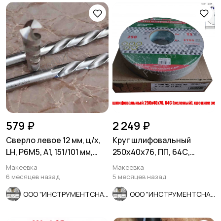
579 ₽
2 249 ₽
Сверло левое 12 мм, ц/х,
Круг шлифовальный
LH, Р6М5, А1, 151/101 мм,
250х40х76, ПП, 64С,
ГОСТ 10902-77.
зеленый, K7 V35, среднее
Макеевка
Макеевка
зерно.
6 месяцев назад
5 месяцев назад
ООО "ИНСТРУМЕНТСНАБ"
ООО "ИНСТРУМЕНТСНАБ"