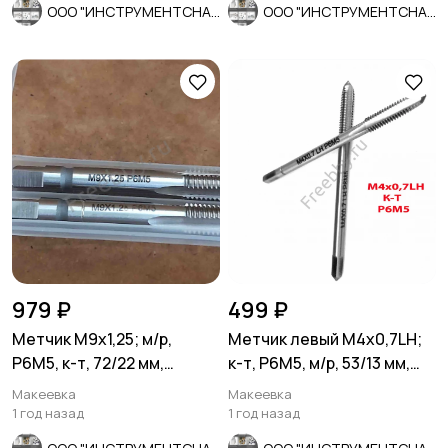
ООО "ИНСТРУМЕНТСНАБ"
ООО "ИНСТРУМЕНТСНАБ"
979 ₽
499 ₽
Метчик М9х1,25; м/р,
Метчик левый М4х0,7LH;
Р6М5, к-т, 72/22 мм,
к-т, Р6М5, м/р, 53/13 мм,
основной шаг, ГОСТ 3266-
ГОСТ 3266-81
Макеевка
Макеевка
81.
1 год назад
1 год назад