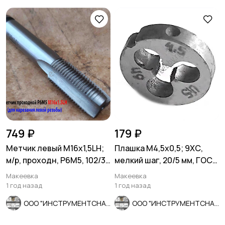
749 ₽
179 ₽
Метчик левый М16х1,5LH;
Плашка М4,5х0,5; 9ХС,
м/р, проходн, Р6М5, 102/32
мелкий шаг, 20/5 мм, ГОСТ
мм, мелкий шаг.
7740-71, СССР
Макеевка
Макеевка
1 год назад
1 год назад
ООО "ИНСТРУМЕНТСНАБ"
ООО "ИНСТРУМЕНТСНАБ"