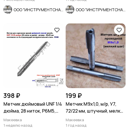
ООО "ИНСТРУМЕНТСНАБ"
ООО "ИНСТРУМЕНТСНАБ"
398 ₽
199 ₽
Метчик дюймовый UNF 1/4
Метчик М9х1,0, м/р, У7,
дюйма, 28 ниток, Р6М5,
72/22 мм, штучный, мелкий
мелкий шаг, 66/26 мм.
шаг.
Макеевка
Макеевка
1 неделю назад
1 год назад