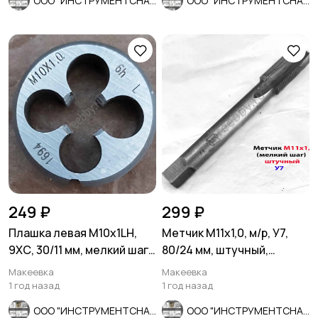
ООО "ИНСТРУМЕНТСНАБ"
ООО "ИНСТРУМЕНТСНАБ"
249 ₽
299 ₽
Плашка левая М10х1LH,
Метчик М11х1,0, м/р, У7,
9ХС, 30/11 мм, мелкий шаг,
80/24 мм, штучный,
ГОСТ 9740-71
мелкий шаг, ГОСТ 3266-81.
Макеевка
Макеевка
1 год назад
1 год назад
ООО "ИНСТРУМЕНТСНАБ"
ООО "ИНСТРУМЕНТСНАБ"