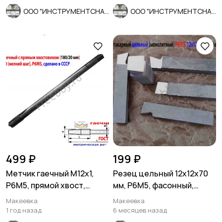
ООО "ИНСТРУМЕНТСНАБ"
ООО "ИНСТРУМЕНТСНАБ"
499 ₽
199 ₽
Метчик гаечный М12х1,
Резец цельный 12х12х70
Р6М5, прямой хвост,
мм, Р6М5, фасонный,
180/20 мм, мелкий шаг,
сделано в СССР.
Макеевка
Макеевка
СССР.
1 год назад
6 месяцев назад