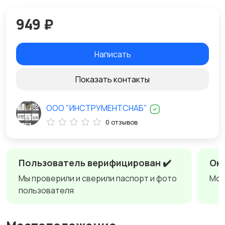
949 ₽
Написать
Показать контакты
ООО "ИНСТРУМЕНТСНАБ"
0 отзывов
Пользователь верифицирован ✔️
Онл
Мы проверили и сверили паспорт и фото
Мож
пользователя