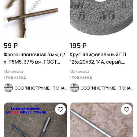
59 ₽
195 ₽
Фреза шпоночная 3 мм, ц/
Круг шлифовальный ПП
х, Р6М5, 37/5 мм, ГОСТ
125х20х32, 14А, серый,
9140-78, СССР.
сред зерно, ГОСТ 2424-
Макеевка
Макеевка
83.
1 год назад
1 год назад
ООО "ИНСТРУМЕНТСНАБ"
ООО "ИНСТРУМЕНТСНАБ"