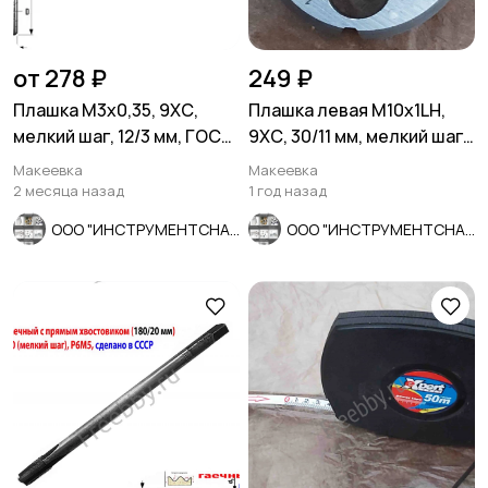
от 278 ₽
249 ₽
Плашка М3х0,35, 9ХС,
Плашка левая М10х1LH,
мелкий шаг, 12/3 мм, ГОСТ
9ХС, 30/11 мм, мелкий шаг,
7740-71, сделано в СССР
ГОСТ 9740-71
Макеевка
Макеевка
2 месяца назад
1 год назад
ООО "ИНСТРУМЕНТСНАБ"
ООО "ИНСТРУМЕНТСНАБ"