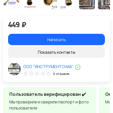
449 ₽
Написать
Показать контакты
ООО "ИНСТРУМЕНТСНАБ"
0 отзывов
Пользователь верифицирован ✔️
Онл
Мы проверили и сверили паспорт и фото
Мож
пользователя