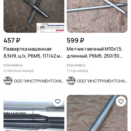
457 ₽
599 ₽
Развертка машинная
Метчик гаечный М10х1,5,
8,5Н9, ц/х, Р6М5, 117/42 мм,
длинный, Р6М5, 250/30
ГОСТ 1672-80, СССР
мм, основной шаг, 2640-0
Макеевка
Макеевка
4 месяца назад
1 год назад
ООО "ИНСТРУМЕНТСНАБ"
ООО "ИНСТРУМЕНТСНАБ"