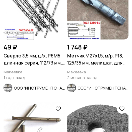
49 ₽
1 748 ₽
Сверло 3,5 мм, ц/х, Р6М5,
Метчик М27х1,5, м/р, Р18,
длинная серия, 112/73 мм,
125/35 мм, мелк шаг, для
А1, СССР.
скв и гл резьбы, СССР
Макеевка
Макеевка
1 год назад
2 месяца назад
ООО "ИНСТРУМЕНТСНАБ"
ООО "ИНСТРУМЕНТСНАБ"