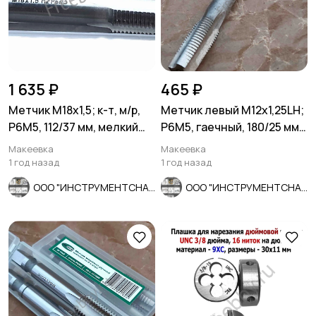
1 635 ₽
465 ₽
Метчик М18х1,5; к-т, м/р,
Метчик левый М12х1,25LH;
Р6М5, 112/37 мм, мелкий
Р6М5, гаечный, 180/25 мм,
шаг, шлифованный, ГО
прямой хвостовик.
Макеевка
Макеевка
1 год назад
1 год назад
ООО "ИНСТРУМЕНТСНАБ"
ООО "ИНСТРУМЕНТСНАБ"