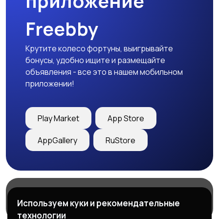
приложение
Freebby
Крутите колесо фортуны, выигрывайте
бонусы, удобно ищите и размещайте
объявления - все это в нашем мобильном
приложении!
Play Market
App Store
AppGallery
RuStore
Магазины
Блог
О нас
Используем куки и рекомендательные
Служба поддержки
технологии