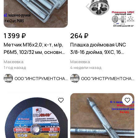
1 399 ₽
264 ₽
Метчик М16х2,0; к-т, м/р,
Плашка дюймовая UNC
Р6М5, 102/32 мм, основной
3/8-16 дюйма, 9ХС, 16
шаг.
ниток на дюйм, 30/11 мм.
Макеевка
Макеевка
1 год назад
4 недели назад
ООО "ИНСТРУМЕНТСНАБ"
ООО "ИНСТРУМЕНТСНАБ"