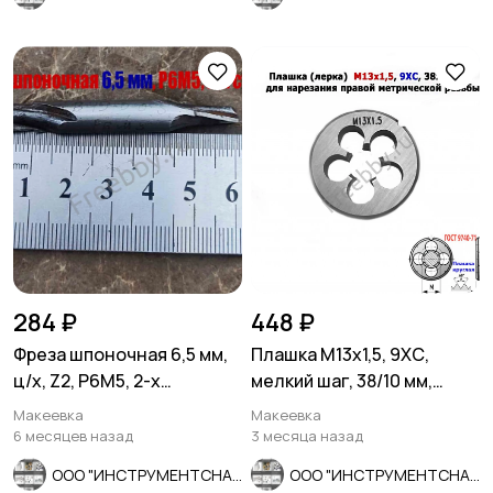
284 ₽
448 ₽
Фреза шпоночная 6,5 мм,
Плашка М13х1,5, 9ХС,
ц/х, Z2, Р6М5, 2-х
мелкий шаг, 38/10 мм,
сторонняя, 60/12 мм,
ГОСТ 7740-71.
Макеевка
Макеевка
СССР.
6 месяцев назад
3 месяца назад
ООО "ИНСТРУМЕНТСНАБ"
ООО "ИНСТРУМЕНТСНАБ"