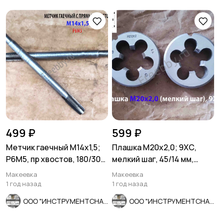
499 ₽
599 ₽
Метчик гаечный М14х1,5;
Плашка М20х2,0; 9ХС,
Р6М5, пр хвостов, 180/30
мелкий шаг, 45/14 мм,
мм, мелкий шаг, СССР.
ГОСТ 7740-71, СССР.
Макеевка
Макеевка
1 год назад
1 год назад
ООО "ИНСТРУМЕНТСНАБ"
ООО "ИНСТРУМЕНТСНАБ"