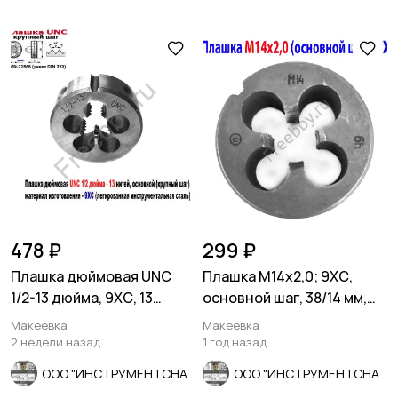
478 ₽
299 ₽
Плашка дюймовая UNC
Плашка М14х2,0; 9ХС,
1/2-13 дюйма, 9ХС, 13
основной шаг, 38/14 мм,
ниток, 38/14 мм, DIN 223
ГОСТ 7740-71, сделано в
Макеевка
Макеевка
СССР.
2 недели назад
1 год назад
ООО "ИНСТРУМЕНТСНАБ"
ООО "ИНСТРУМЕНТСНАБ"