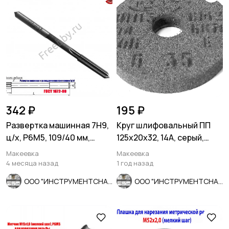
342 ₽
195 ₽
Развертка машинная 7Н9,
Круг шлифовальный ПП
ц/х, Р6М5, 109/40 мм,
125х20х32, 14А, серый,
2363-0068, СССР
сред зерно, ГОСТ 2424-
Макеевка
Макеевка
83.
4 месяца назад
1 год назад
ООО "ИНСТРУМЕНТСНАБ"
ООО "ИНСТРУМЕНТСНАБ"