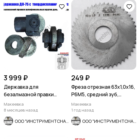
3 999 ₽
249 ₽
Державка для
Фреза отрезная 63х1,0х16,
безалмазной правки
Р6М5, средний зуб,
шлифовальных кругов
Z40, тип 2, 2254-1176, ГО
Макеевка
Макеевка
ДО-75 с кругом.
8 месяцев назад
1 год назад
ООО "ИНСТРУМЕНТСНАБ"
ООО "ИНСТРУМЕНТСНАБ"