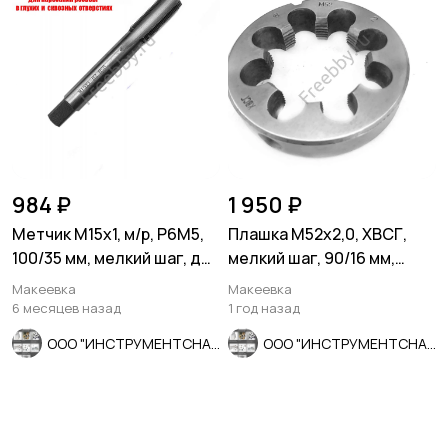
984 ₽
1 950 ₽
Метчик М15х1, м/р, Р6М5,
Плашка М52х2,0, ХВСГ,
100/35 мм, мелкий шаг, для
мелкий шаг, 90/16 мм,
скв и глух резьбы.
ГОСТ 7740-71, СССР.
Макеевка
Макеевка
6 месяцев назад
1 год назад
ООО "ИНСТРУМЕНТСНАБ"
ООО "ИНСТРУМЕНТСНАБ"