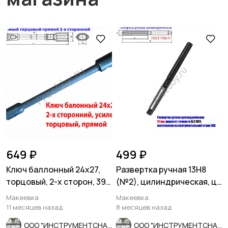
649 ₽
499 ₽
Ключ баллонный 24х27,
Развертка ручная 13Н8
торцовый, 2-х сторон, 390
(№2), цилиндрическая, ц/
мм, для ГАЗ, КамАЗ.
х, 9ХС, Z8, 152/76 мм.
Макеевка
Макеевка
11 месяцев назад
8 месяцев назад
ООО "ИНСТРУМЕНТСНАБ"
ООО "ИНСТРУМЕНТСНАБ"