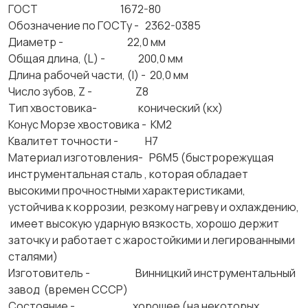
ГОСТ 1672-80
Обозначение по ГОСТу - 2362-0385
Диаметр - 22,0 мм
Общая длина, (L) - 200,0 мм
Длина рабочей части, (l) - 20,0 мм
Число зубов, Z - Z8
Тип хвостовика- конический (кх)
Конус Морзе хвостовика - КМ2
Квалитет точности - Н7
Материал изготовления- Р6М5 (быстрорежущая
инструментальная сталь , которая обладает
высокими прочностными характеристиками,
устойчива к коррозии, резкому нагреву и охлаждению,
имеет высокую ударную вязкость, хорошо держит
заточку и работает с жаростойкими и легированными
сталями)
Изготовитель - Винницкий инструментальный
завод (времен СССР)
Состояние - хорошее (на некоторых