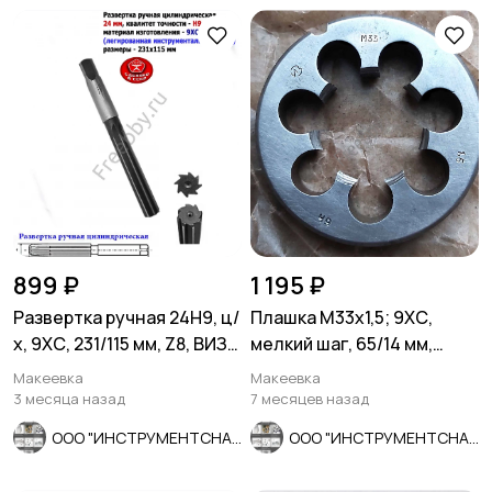
899 ₽
1 195 ₽
Развертка ручная 24Н9, ц/
Плашка М33х1,5; 9ХС,
х, 9ХС, 231/115 мм, Z8, ВИЗ,
мелкий шаг, 65/14 мм,
СССР.
ГОСТ 7740-71, СССР.
Макеевка
Макеевка
3 месяца назад
7 месяцев назад
ООО "ИНСТРУМЕНТСНАБ"
ООО "ИНСТРУМЕНТСНАБ"