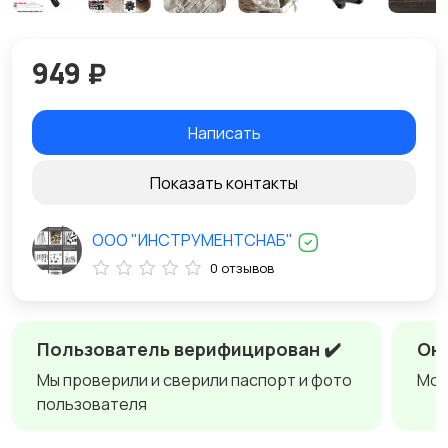
949 ₽
Написать
Показать контакты
ООО "ИНСТРУМЕНТСНАБ"
0 отзывов
Пользователь верифицирован ✔️
Онл
Мы проверили и сверили паспорт и фото
Мож
пользователя