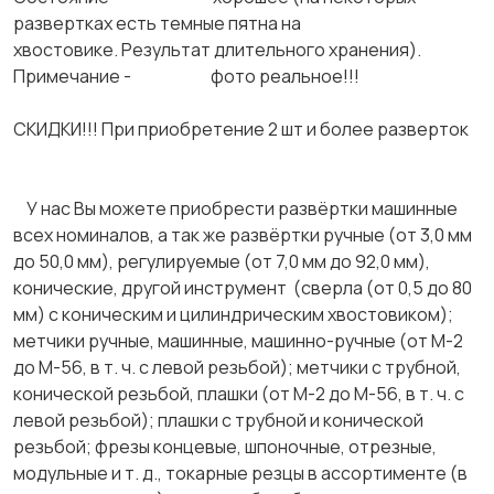
развертках есть темные пятна на
хвостовике. Результат длительного хранения).
Примечание - фото реальное!!!
СКИДКИ!!! При приобретение 2 шт и более разверток
У нас Вы можете приобрести развёртки машинные
всех номиналов, а так же развёртки ручные (от 3,0 мм
до 50,0 мм), регулируемые (от 7,0 мм до 92,0 мм),
конические, другой инструмент (сверла (от 0,5 до 80
мм) с коническим и цилиндрическим хвостовиком);
метчики ручные, машинные, машинно-ручные (от М-2
до М-56, в т. ч. с левой резьбой); метчики с трубной,
конической резьбой, плашки (от М-2 до М-56, в т. ч. с
левой резьбой); плашки с трубной и конической
резьбой; фрезы концевые, шпоночные, отрезные,
модульные и т. д., токарные резцы в ассортименте (в