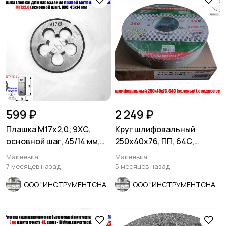
599 ₽
2 249 ₽
Плашка М17х2,0; 9ХС,
Круг шлифовальный
основной шаг, 45/14 мм,
250х40х76, ПП, 64С,
ГОСТ 7740-71.
зеленый, K7 V35, среднее
Макеевка
Макеевка
зерно.
7 месяцев назад
5 месяцев назад
ООО "ИНСТРУМЕНТСНАБ"
ООО "ИНСТРУМЕНТСНАБ"