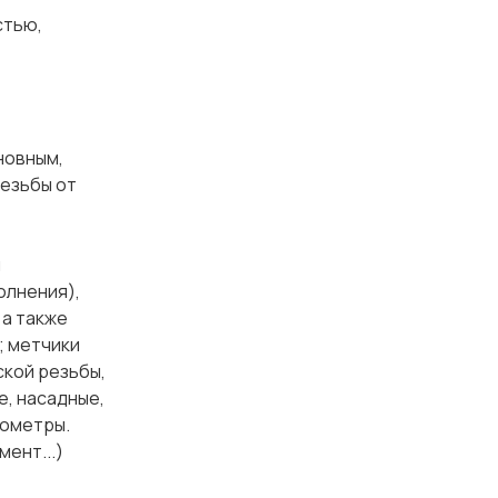
тью,
новным,
резьбы от
м
олнения),
 а также
; метчики
ской резьбы,
е, насадные,
рометры.
ент...)