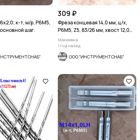
309 ₽
х2,0; к-т, м/р, Р6М5,
Фреза концевая 14,0 мм, ц/х,
 основной шаг.
Р6М5, Z5, 83/26 мм, хвост 12,0
мм, СССР.
Макеевка
1 год назад
ИНСТРУМЕНТСНАБ"
ООО "ИНСТРУМЕНТСНАБ"