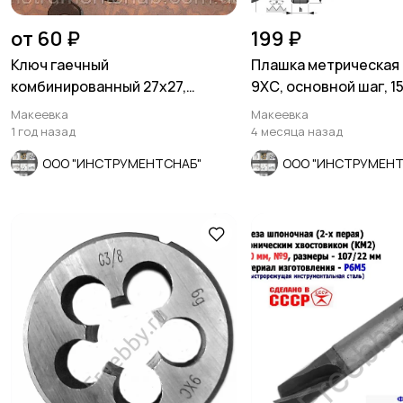
от 60 ₽
199 ₽
Ключ гаечный
Плашка метрическая 
комбинированный 27х27,
9ХС, основной шаг, 15
рожково-накидной, черный,
СССР.
Макеевка
Макеевка
СССР.
1 год назад
4 месяца назад
ООО "ИНСТРУМЕНТСНАБ"
ООО "ИНСТРУМЕНТ