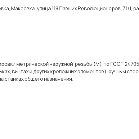
ка, Макеевка, улица 118 Павших Революционеров, 31/1, р
бровки метрической наружной резьбы (М) по ГОСТ 24705
ьках, винтах и других крепежных элементов) ручным спо
 на станках общего назначения.