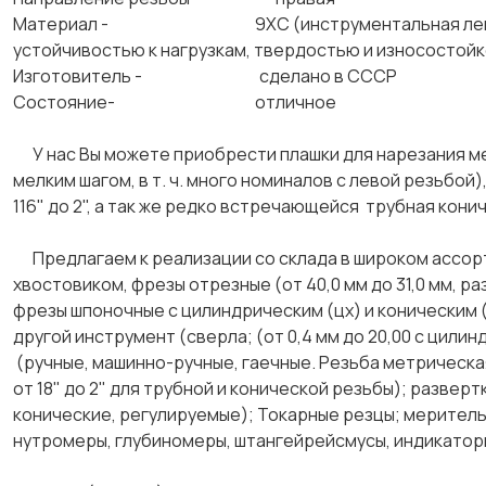
Материал - 9ХС (инструментальная легированн
устойчивостью к нагрузкам, твердостью и износост
Изготовитель - сделано в СССР
Состояние- отличное
У нас Вы можете приобрести плашки для нарезания ме
мелким шагом, в т. ч. много номиналов с левой резьбой
116" до 2", а так же редко встречающейся трубная конич
Предлагаем к реализации со склада в широком ассор
хвостовиком, фрезы отрезные (от 40,0 мм до 31,0 мм, ра
фрезы шпоночные с цилиндрическим (цх) и коническим (
другой инструмент (сверла; (от 0,4 мм до 20,00 с цилин
(ручные, машинно-ручные, гаечные. Резьба метрическая
от 18" до 2" для трубной и конической резьбы); развер
конические, регулируемые); Токарные резцы; меритель
нутромеры, глубиномеры, штангейрейсмусы, индикаторы 