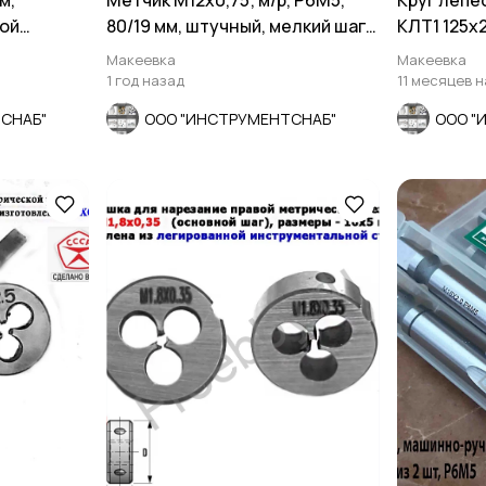
м,
Метчик М12х0,75; м/р, Р6М5,
Круг лепе
ной
80/19 мм, штучный, мелкий шаг,
КЛТ1 125х22
СССР.
шлифов.
для полир
Макеевка
Макеевка
1 год назад
11 месяцев 
СНАБ"
ООО "ИНСТРУМЕНТСНАБ"
ООО "