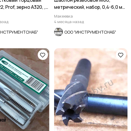
стковый торцовый
Шаблон резьбовой М60,
, Prof, зерно А320, ,
метрический, набор, 0,4-6,0 мм,
.
20 пластин.
Макеевка
назад
4 месяца назад
ИНСТРУМЕНТСНАБ"
ООО "ИНСТРУМЕНТСНАБ"