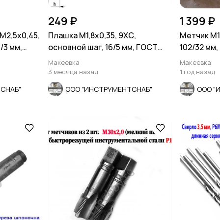
249 ₽
1 399 ₽
М2,5х0,45,
Плашка М1,8х0,35, 9ХС,
Метчик М16
/3 мм,
основной шаг, 16/5 мм, ГОСТ
102/32 мм,
7740-71.
Макеевка
Макеевка
3 месяца назад
1 год назад
СНАБ"
ООО "ИНСТРУМЕНТСНАБ"
ООО "