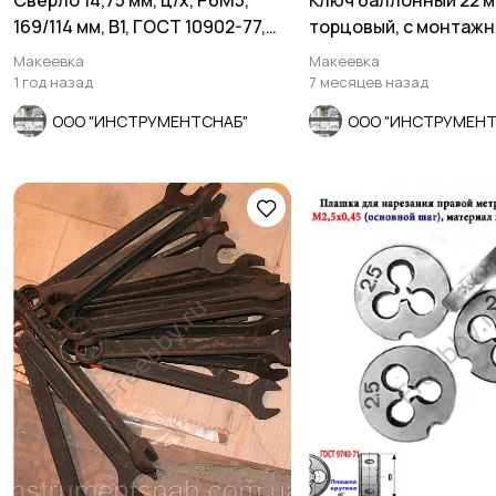
Сверло 14,75 мм, ц/х, Р6М5,
Ключ баллонный 22 м
169/114 мм, В1, ГОСТ 10902-77,
торцовый, с монтаж
сделано в СССР
лопаткой, оцинков, 
Макеевка
Макеевка
1 год назад
7 месяцев назад
ООО "ИНСТРУМЕНТСНАБ"
ООО "ИНСТРУМЕНТ