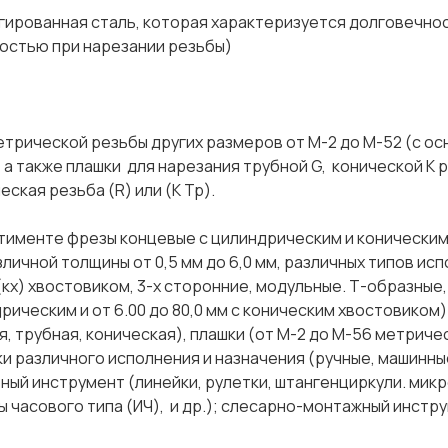
ая сталь, которая характеризуется долговечнос
ойкостью при нарезании резьбы)
трической резьбы других размеров от М-2 до М-52 (с ос
), а также плашки для нарезания трубной G, конической К 
еская резьба (R) или (К Тр).
тименте фрезы концевые с цилиндрическим и конически
зличной толщины от 0,5 мм до 6,0 мм, различных типов исп
кх) хвостовиком, 3-х сторонние, модульные. Т-образные,
дрическим и от 6.00 до 80,0 мм с коническим хвостовиком)
, трубная, коническая), плашки (от М-2 до М-56 метриче
тки различного исполнения и назначения (ручные, машинны
ный инструмент (линейки, рулетки, штангенциркули. мик
часового типа (ИЧ), и др.); слесарно-монтажный инструм