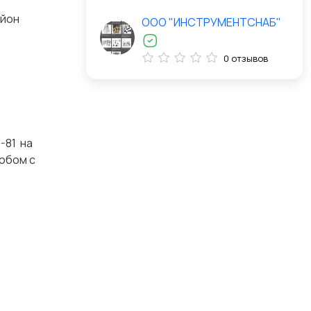
айон
ООО "ИНСТРУМЕНТСНАБ"
0 отзывов
-81 на
собом с