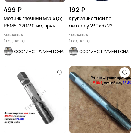
499 ₽
192 ₽
Метчик гаечный М20х1,5;
Круг зачистной по
Р6М5, 220/30 мм, прям
металлу 230х6х22,
хвост, мелкий шаг, СССР.
армированный, А 24 R BF,
Макеевка
Макеевка
Луга, Рос
1 год назад
1 год назад
ООО "ИНСТРУМЕНТСНАБ"
ООО "ИНСТРУМЕНТСНАБ"