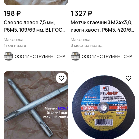
198 ₽
1 327 ₽
Сверло левое 7,5 мм,
Метчик гаечный М24х3,0,
Р6М5, 109/69 мм, В1, ГОСТ
изогн хвост, Р6М5, 420/60
10902-77, СССР.
мм, осн шаг, СССР.
Макеевка
Макеевка
1 год назад
3 месяца назад
ООО "ИНСТРУМЕНТСНАБ"
ООО "ИНСТРУМЕНТСНАБ"