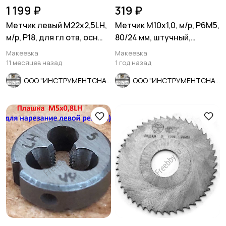
1 199 ₽
319 ₽
Метчик левый М22х2,5LH,
Метчик М10х1,0, м/р, Р6М5,
м/р, Р18, для гл отв, осн
80/24 мм, штучный,
шаг, 112/37 мм, СССР
мелкий шаг,
Макеевка
Макеевка
шлифованный.
11 месяцев назад
1 год назад
ООО "ИНСТРУМЕНТСНАБ"
ООО "ИНСТРУМЕНТСНАБ"