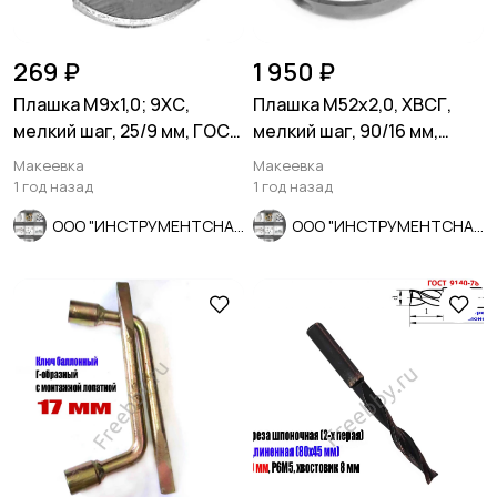
269 ₽
1 950 ₽
Плашка М9х1,0; 9ХС,
Плашка М52х2,0, ХВСГ,
мелкий шаг, 25/9 мм, ГОСТ
мелкий шаг, 90/16 мм,
7740-71.
ГОСТ 7740-71, СССР.
Макеевка
Макеевка
1 год назад
1 год назад
ООО "ИНСТРУМЕНТСНАБ"
ООО "ИНСТРУМЕНТСНАБ"