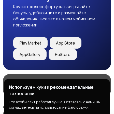
Крутите колесо фортуны, выигрывайте
бонусы, удобно ищите и размещайте
объявления - все это в нашем мобильном
приложении!
Play Market
App Store
AppGallery
RuStore
Магазины
Блог
О нас
Используем куки и рекомендательные
Служба поддержки
технологии
Это чтобы сайт работал лучше. Оставаясь с нами, вы
© 2026 Freebby - Сервис бесплатных объявлений ДНР
соглашаетесь на использование файлов куки.
и ЛНР