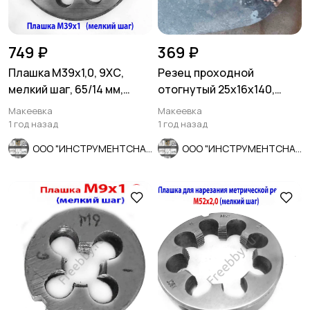
749 ₽
369 ₽
Плашка М39х1,0, 9ХС,
Резец проходной
мелкий шаг, 65/14 мм,
отогнутый 25х16х140,
ГОСТ 7740-71, СССР.
Т5К10, 2102-0005, ГОСТ
Макеевка
Макеевка
18877-73.
1 год назад
1 год назад
ООО "ИНСТРУМЕНТСНАБ"
ООО "ИНСТРУМЕНТСНАБ"