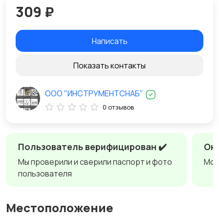
309 ₽
Написать
Показать контакты
ООО "ИНСТРУМЕНТСНАБ"
0 отзывов
Пользователь верифицирован ✔️
Онл
Мы проверили и сверили паспорт и фото
Мож
пользователя
Местоположение