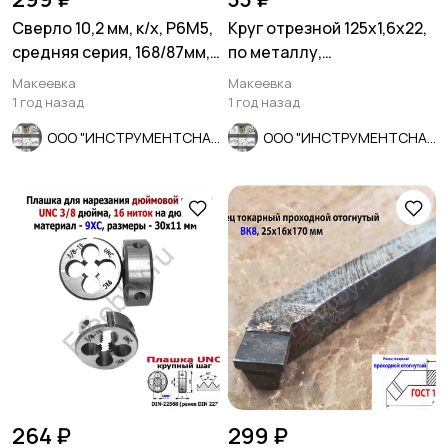
Сверло 10,2 мм, к/х, Р6М5,
Круг отрезной 125х1,6х22,
средняя серия, 168/87мм,
по металлу,
КМ1, В1, СССР.
армированный, Луга.
Макеевка
Макеевка
1 год назад
1 год назад
ООО "ИНСТРУМЕНТСНАБ"
ООО "ИНСТРУМЕНТСНАБ"
264 ₽
299 ₽