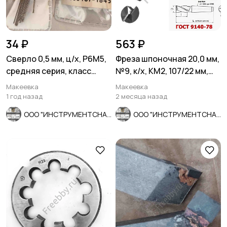
34 ₽
563 ₽
Сверло 0,5 мм, ц/х, Р6М5,
Фреза шпоночная 20,0 мм,
средняя серия, класс
№9, к/х, КМ2, 107/22 мм,
точности А1, 22/6 мм.
2235-0055, СССР.
Макеевка
Макеевка
1 год назад
2 месяца назад
ООО "ИНСТРУМЕНТСНАБ"
ООО "ИНСТРУМЕНТСНАБ"