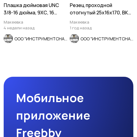
Плашка дюймовая UNC
Резец проходной
3/8-16 дюйма, 9ХС, 16
отогнутый 25х16х170, ВК8,
ниток на дюйм, 30/11 мм.
усилен пласт, ГОСТ
Макеевка
Макеевка
18877-73
4 недели назад
1 год назад
ООО "ИНСТРУМЕНТСНАБ"
ООО "ИНСТРУМЕНТСНАБ"
Мобильное
приложение
Freebby