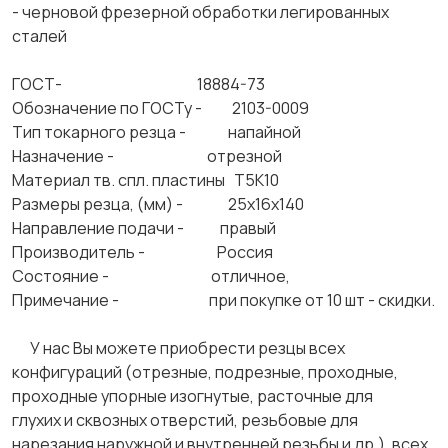
- черновой фрезерной обработки легированных
сталей
ГОСТ- 18884-73
Обозначение по ГОСТу - 2103-0009
Тип токарного резца - напайной
Назначение - отрезной
Материал тв. спл. пластины Т5К10
Размеры резца, (мм) - 25х16х140
Направление подачи - правый
Производитель - Россия
Состояние - отличное,
Примечание - при покупке от 10 шт - скидки.
У нас Вы можете приобрести резцы всех
конфигураций (отрезные, подрезные, проходные,
проходные упорные изогнутые, расточные для
глухих и сквозных отверстий, резьбовые для
нарезания наружной и внутренней резьбы и др.), всех