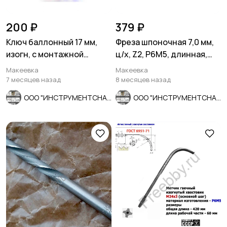
200 ₽
379 ₽
Ключ баллонный 17 мм,
Фреза шпоночная 7,0 мм,
изогн, с монтажной
ц/х, Z2, Р6М5, длинная,
лопаткой, оцинкованный,
80/40 мм, внутризав.
Макеевка
Макеевка
СССР.
7 месяцев назад
8 месяцев назад
ООО "ИНСТРУМЕНТСНАБ"
ООО "ИНСТРУМЕНТСНАБ"