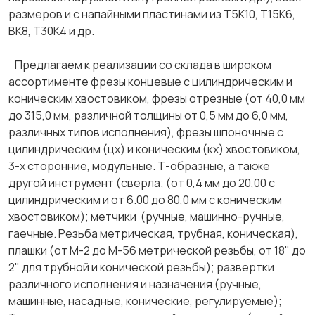
размеров и с напайными пластинами из Т5К10, Т15К6,
ВК8, Т30К4 и др.
Предлагаем к реализации со склада в широком
ассортименте фрезы концевые с цилиндрическим и
коническим хвостовиком, фрезы отрезные (от 40,0 мм
до 315,0 мм, различной толщины от 0,5 мм до 6,0 мм,
различных типов исполнения), фрезы шпоночные с
цилиндрическим (цх) и коническим (кх) хвостовиком,
3-х сторонние, модульные. Т-образные, а также
другой инструмент (сверла; (от 0,4 мм до 20,00 с
цилиндрическим и от 6.00 до 80,0 мм с коническим
хвостовиком); метчики (ручные, машинно-ручные,
гаечные. Резьба метрическая, трубная, коническая),
плашки (от М-2 до М-56 метрической резьбы, от 18" до
2" для трубной и конической резьбы); развертки
различного исполнения и назначения (ручные,
машинные, насадные, конические, регулируемые);