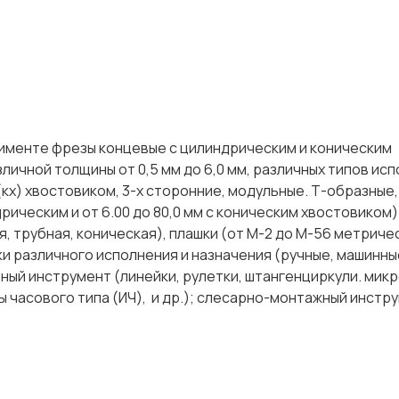
именте фрезы концевые с цилиндрическим и коническим
зличной толщины от 0,5 мм до 6,0 мм, различных типов исп
кх) хвостовиком, 3-х сторонние, модульные. Т-образные,
дрическим и от 6.00 до 80,0 мм с коническим хвостовиком)
, трубная, коническая), плашки (от М-2 до М-56 метриче
тки различного исполнения и назначения (ручные, машинны
ный инструмент (линейки, рулетки, штангенциркули. мик
часового типа (ИЧ), и др.); слесарно-монтажный инструм