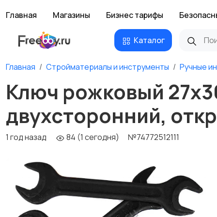
Главная
Магазины
Бизнес тарифы
Безопасн
Каталог
Главная
Стройматериалы и инструменты
Ручные и
Ключ рожковый 27х30
двухсторонний, откр
1 год назад
84 (1 сегодня)
№74772512111