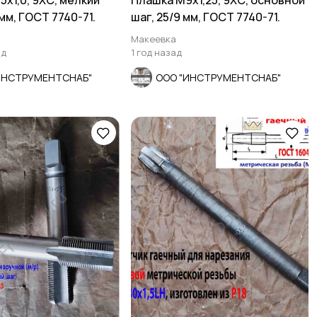
5х1,0, 9ХС, мелкий
Плашка М9х1,25, 9ХС, основной
 мм, ГОСТ 7740-71.
шаг, 25/9 мм, ГОСТ 7740-71.
Макеевка
ад
1 год назад
ИНСТРУМЕНТСНАБ"
ООО "ИНСТРУМЕНТСНАБ"