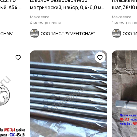
х22, по
Шаблон резьбовой М60,
Плашка М1
ый, А54,
метрический, набор, 0,4-6,0 мм,
шаг, 38/10
20 пластин.
Макеевка
Макеевка
4 месяца назад
1 месяц наз
СНАБ"
ООО "ИНСТРУМЕНТСНАБ"
ООО "