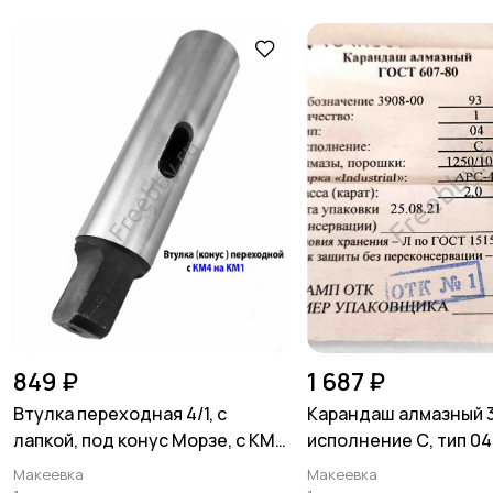
849 ₽
1 687 ₽
Втулка переходная 4/1, с
Карандаш алмазный 
лапкой, под конус Морзе, с КМ4
исполнение С, тип 04,
на КМ1.
Макеевка
Макеевка