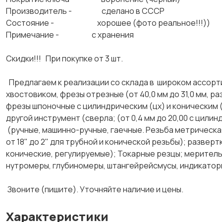
Производитель - сделано в СССР
Состояние - хорошее (фото реальное!!!))
Примечание - с хранения
Скидки!!! При покупке от 3 шт.
Предлагаем к реализации со склада в широком ассорт
хвостовиком, фрезы отрезные (от 40,0 мм до 31,0 мм, ра
фрезы шпоночные с цилиндрическим (цх) и коническим (
другой инструмент (сверла; (от 0,4 мм до 20,00 с цилин
(ручные, машинно-ручные, гаечные. Резьба метрическая
от 18" до 2" для трубной и конической резьбы); развер
конические, регулируемые); Токарные резцы; меритель
нутромеры, глубиномеры, штангейрейсмусы, индикаторы 
Звоните (пишите). Уточняйте наличие и цены.
Характеристики