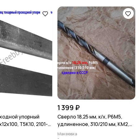
1 399 ₽
ходной упорный
Сверло 18,25 мм, к/х, Р6М5,
12х100, Т5К10, 2101-
удлиненное, 310/210 мм, КМ2,
Т 18879
СССР.
Макеевка