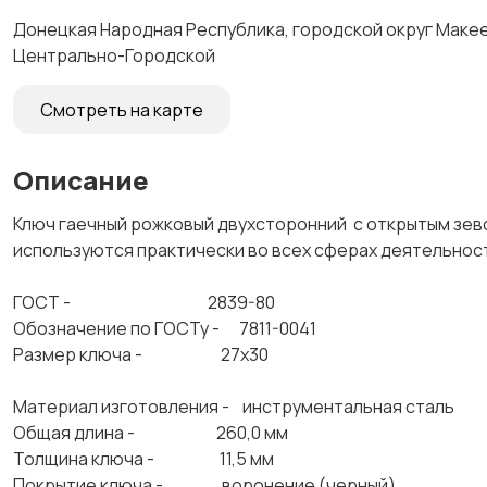
Донецкая Народная Республика, городской округ Макеев
Центрально-Городской
Смотреть на карте
Описание
Ключ гаечный рожковый двухсторонний с открытым зево
используются практически во всех сферах деятельност
ГОСТ - 2839-80
Обозначение по ГОСТу - 7811-0041
Размер ключа - 27х30
Материал изготовления - инструментальная сталь
Общая длина - 260,0 мм
Толщина ключа - 11,5 мм
Покрытие ключа - воронение (черный)