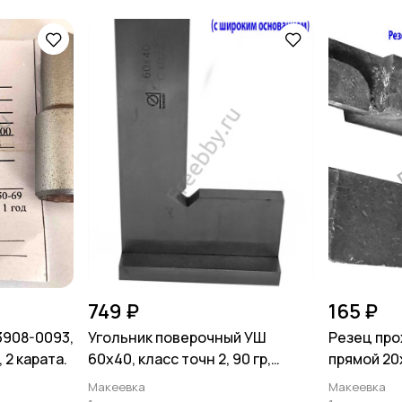
749 ₽
165 ₽
3908-0093,
Угольник поверочный УШ
Резец про
 2 карата.
60х40, класс точн 2, 90 гр,
прямой 20х
Эталон, Россия.
0009, ГОС
Макеевка
Макеевка