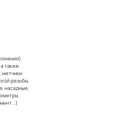
олнения),
 а также
; метчики
ской резьбы,
е, насадные,
рометры.
ент...)