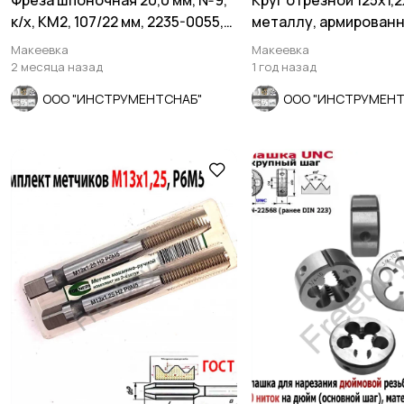
Фреза шпоночная 20,0 мм, №9,
Круг отрезной 125х1,2
к/х, КМ2, 107/22 мм, 2235-0055,
металлу, армированн
СССР.
ГОСТ Р 57978,
Макеевка
Макеевка
2 месяца назад
1 год назад
ООО "ИНСТРУМЕНТСНАБ"
ООО "ИНСТРУМЕНТ