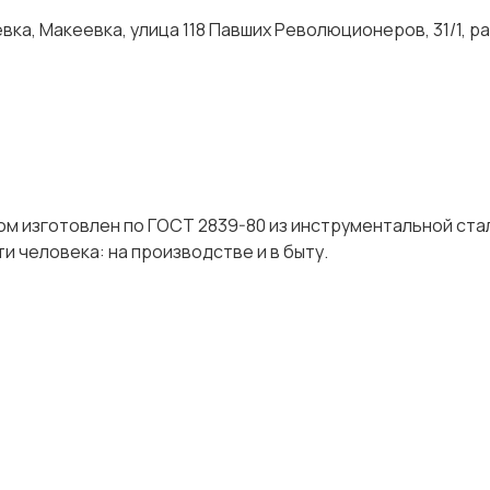
ка, Макеевка, улица 118 Павших Революционеров, 31/1, р
м изготовлен по ГОСТ 2839-80 из инструментальной ста
и человека: на производстве и в быту.