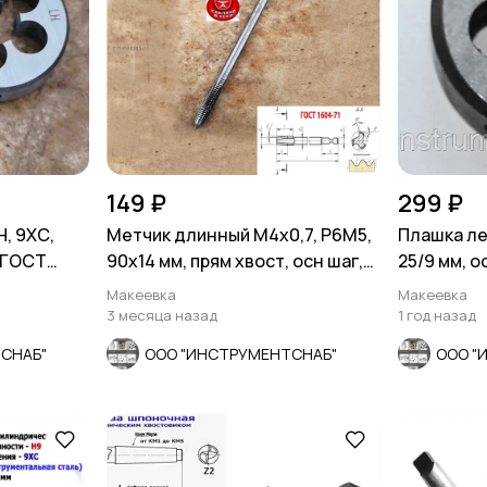
149 ₽
299 ₽
, 9ХС,
Метчик длинный М4х0,7, Р6М5,
Плашка ле
, ГОСТ
90х14 мм, прям хвост, осн шаг,
25/9 мм, 
СССР..
9740-71.
Макеевка
Макеевка
3 месяца назад
1 год назад
СНАБ"
ООО "ИНСТРУМЕНТСНАБ"
ООО "