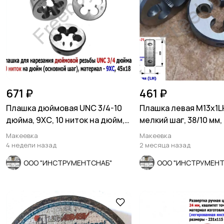
671 ₽
461 ₽
Плашка дюймовая UNC 3/4-10
Плашка левая М13х1LH
дюйма, 9ХС, 10 ниток на дюйм,
мелкий шаг, 38/10 мм
45/18 мм.
7740-71
Макеевка
Макеевка
4 недели назад
2 месяца назад
ООО "ИНСТРУМЕНТСНАБ"
ООО "ИНСТРУМЕНТ