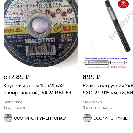
от 489 ₽
899 ₽
Круг зачистной 150х25х32,
Развертка ручная 24Н
армированный, 14А 24 R BF, 63 м/
9ХС, 231/115 мм, Z8, В
с, Луга.
Макеевка
Макеевка
1 год назад
3 месяца назад
ООО "ИНСТРУМЕНТСНАБ"
ООО "ИНСТРУМЕНТ