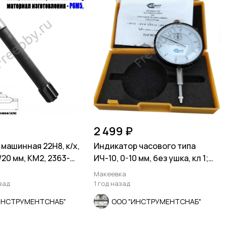
2 499 ₽
машинная 22Н8, к/х,
Индикатор часового типа
20 мм, КМ2, 2363-
ИЧ-10, 0-10 мм, без ушка, кл 1;
Р.
0,01 мм,
Макеевка
зад
1 год назад
ИНСТРУМЕНТСНАБ"
ООО "ИНСТРУМЕНТСНАБ"