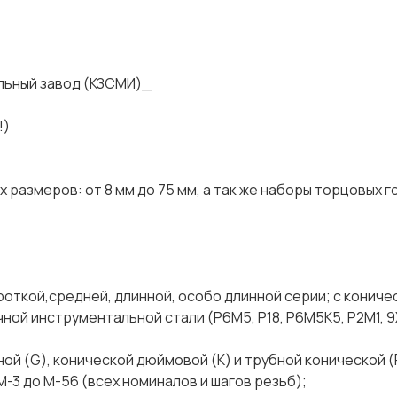
ный завод (КЗСМИ)_
!)
размеров: от 8 мм до 75 мм, а так же наборы торцовых г
ороткой,средней, длинной, особо длинной серии; с кониче
ой инструментальной стали (Р6М5, Р18, Р6М5К5, Р2М1, 9ХС
ной (G), конической дюймовой (К) и трубной конической (
М-3 до М-56 (всех номиналов и шагов резьб);