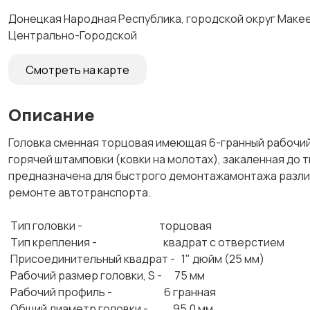
Донецкая Народная Республика, городской округ Макеев
Центрально-Городской
Смотреть на карте
Описание
Головка сменная торцовая имеющая 6-гранный рабочий
горячей штамповки (ковки на молотах), закаленная до
предназначена для быстрого демонтажамонтажа различ
ремонте автотранспорта.
Тип головки - торцовая
Тип крепления - квадрат с отверстием
Присоединительный квадрат - 1" дюйм (25 мм)
Рабочий размер головки, S - 75 мм
Рабочий профиль - 6 гранная
Общий диаметр головки - 95,0 мм