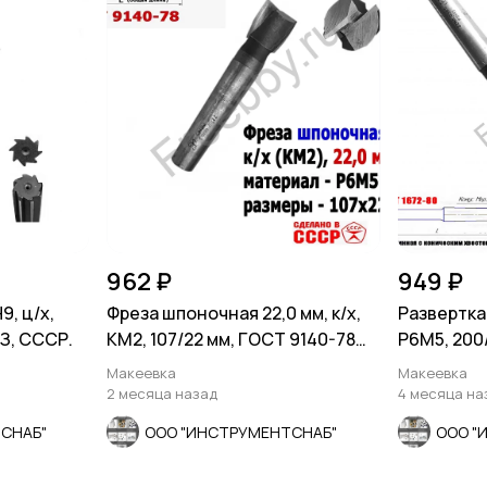
962 ₽
949 ₽
9, ц/х,
Фреза шпоночная 22,0 мм, к/х,
Развертка 
ИЗ, СССР.
КМ2, 107/22 мм, ГОСТ 9140-78
Р6М5, 200/
ВИЗ, СССР
0385, ССС
Макеевка
Макеевка
2 месяца назад
4 месяца на
СНАБ"
ООО "ИНСТРУМЕНТСНАБ"
ООО "