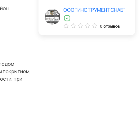
айон
ООО "ИНСТРУМЕНТСНАБ"
0 отзывов
етодом
м покрытием,
ости, при