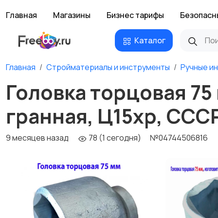
Главная
Магазины
Бизнес тарифы
Безопасн
Каталог
Главная
Стройматериалы и инструменты
Ручные и
Головка торцовая 75 м
гранная, Ц15хр, ССС
9 месяцев назад
78 (1 сегодня)
№04744506816