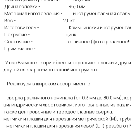
Длина головки - 96,0 мм
Материал изготовления - инструментальная сталь
Вес - 2,0 кг
Изготовитель - Камышинский инструменталь
Покрытие - цинк
Состояние - отличное (фото реальное!!
Примечание -
У нас Вы можете приобрести торцовые головки и других 
другой слесарно-монтажный инструмент.
Реализуем в широком ассортименте:
- сверла различного номинала (от 0,3 мм до 80,0 мм); к
цилиндрическим хвостовиком; изготовленные из различн
также центровочные и твердосплавные сверла;
метчики и плашки для нарезания метрической (М), труб
- метчики и плашки для нарезания левой (LH) резьбы от 