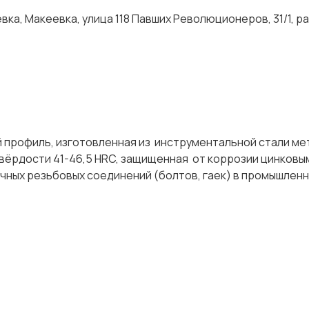
ка, Макеевка, улица 118 Павших Революционеров, 31/1, р
 профиль, изготовленная из инструментальной стали м
 твёрдости 41-46,5 НRC, защищенная от коррозии цинковы
ных резьбовых соединений (болтов, гаек) в промышленн