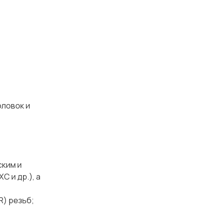
оловок и
ским и
 и др.), а
R) резьб;