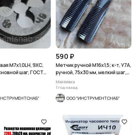
590 ₽
вая М7х1,0LH, 9ХС,
Метчик ручной М16х1,5; к-т, У7А,
основной шаг, ГОСТ
ручной, 75х30 мм, мелкий шаг,
СССР.
Макеевка
1 год назад
ИНСТРУМЕНТСНАБ"
ООО "ИНСТРУМЕНТСНАБ"