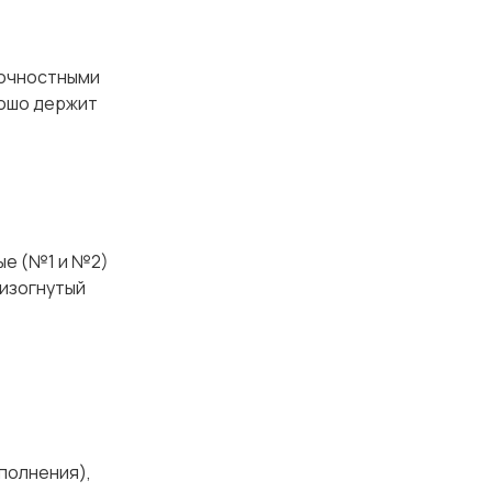
очностными
рошо держит
ые (№1 и №2)
 изогнутый
сполнения),