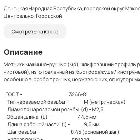
Донецкая Народная Республика, городской округ Макеев
Центрально-Городской
Смотреть на карте
Описание
Метчики машинно-ручные (мр), шлифованный профиль рез
чистовой), изготовленный из быстрорежущей инструмен
особенно в особо прочных, нержавеющих, огнеупорны
ГОСТ - 3266-81
Тип нарезаемой резьбы - М (метрическая)
Диаметр нарезаемой резьбы, (d) - М2,5
Общая длина, (L) - 44,5 мм
Длина рабочей части, (l) - 9,5 мм
Шаг резьбы - 0,45 (основной шаг)
Направление - правая