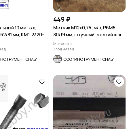
449 ₽
ьный 10 мм, к/х,
Метчик М12х0,75; м/р, Р6М5,
162/81 мм, КМ1, 2320-
80/19 мм, штучный, мелкий шаг,
Р.
шлифов.
Макеевка
зад
1 год назад
ИНСТРУМЕНТСНАБ"
ООО "ИНСТРУМЕНТСНАБ"