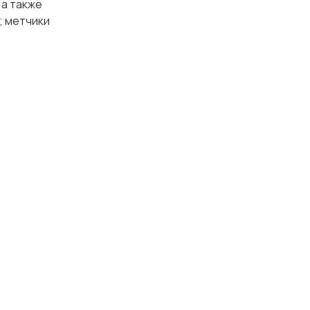
 а также
; метчики