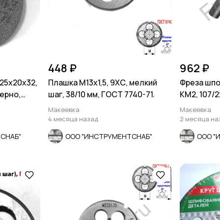
448 ₽
962 ₽
25х20х32,
Плашка М13х1,5, 9ХС, мелкий
Фреза шпон
зерно,
шаг, 38/10 мм, ГОСТ 7740-71.
КМ2, 107/2
ВИЗ, ССС
Макеевка
Макеевка
4 месяца назад
2 месяца на
СНАБ"
ООО "ИНСТРУМЕНТСНАБ"
ООО "