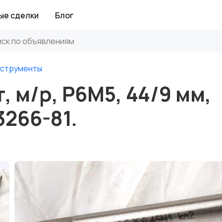
ые сделки
Блог
нструменты
, м/р, Р6М5, 44/9 мм,
3266-81.