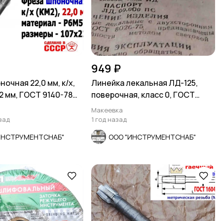
949 ₽
очная 22,0 мм, к/х,
Линейка лекальная ЛД-125,
2 мм, ГОСТ 9140-78
поверочная, класс 0, ГОСТ
Р
8026-75, СССР.
Макеевка
зад
1 год назад
ИНСТРУМЕНТСНАБ"
ООО "ИНСТРУМЕНТСНАБ"