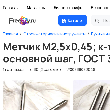
Главная
Магазины
Бизнес тарифы
Безопасн
Каталог
Главная
Стройматериалы и инструменты
Ручные и
Метчик М2,5х0,45; к-т
основной шаг, ГОСТ 
1 год назад
86 (2 сегодня)
№00788673649