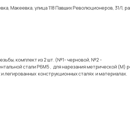
ка, Макеевка, улица 118 Павших Революционеров, 31/1, р
ьбы, комплект из 2 шт. (№1- черновой, №2 -
тальной стали Р6М5 , для нарезания метрической (М) р
х и легированных конструкционных сталях и материала