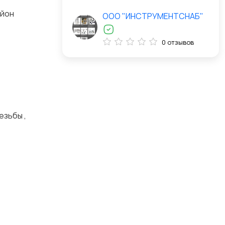
айон
ООО "ИНСТРУМЕНТСНАБ"
0 отзывов
езьбы ,
х.