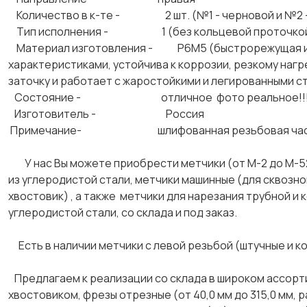
Количество в к-те - 2 шт. (№1 - черновой и №2 -
Тип исполнения - 1 (без кольцевой проточкой 
Материал изготовления - Р6М5 (быстрорежущая инс
характеристиками, устойчива к коррозии, резкому наг
заточку и работает с жаростойкими и легированными с
Состояние - отличное фото реальное!!
Изготовитель - Россия
Примечание- шлифованная резьбовая час
У нас Вы можете приобрести метчики (от М-2 до М-52)
из углеродистой стали, метчики машинные (для сквозной
хвостовик) , а также метчики для нарезания трубной и 
углеродистой стали, со склада и под заказ.
Есть в наличии метчики с левой резьбой (штучные и к
Предлагаем к реализации со склада в широком ассорт
хвостовиком, фрезы отрезные (от 40,0 мм до 315,0 мм, р