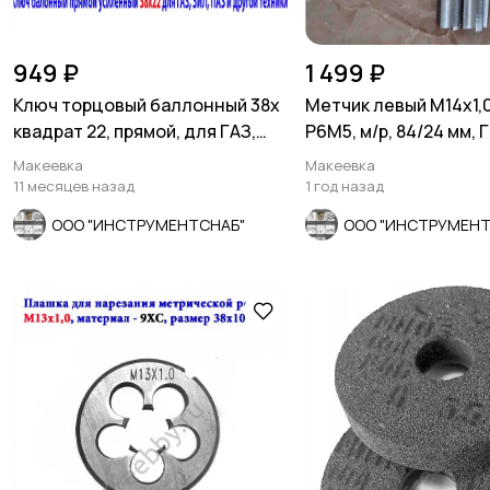
949 ₽
1 499 ₽
Ключ торцовый баллонный 38х
Метчик левый М14х1,0
квадрат 22, прямой, для ГАЗ,
Р6М5, м/р, 84/24 мм,
ЗИЛ, ПАЗ.
81.
Макеевка
Макеевка
11 месяцев назад
1 год назад
ООО "ИНСТРУМЕНТСНАБ"
ООО "ИНСТРУМЕНТ