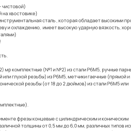
 чистовой)
на хвостовике)
трументальная сталь , которая обладает высокими пр
реву и охлаждению, имеет высокую ударную вязкость, хо
талями)
!
ть.
 мр комплектные (№1 и №2) из стали Р6М5, ручные парн
 или глухой резьбы) из Р6М5, метчики гаечные (прямой и
конической резьбы (от 18 до 2 дюймов) из стали Р6М5 или
омплектные).
именте фрезы концевые с цилиндрическим и коническим
азличной толщины от 0,5 мм до 6,0 мм, различных типов и