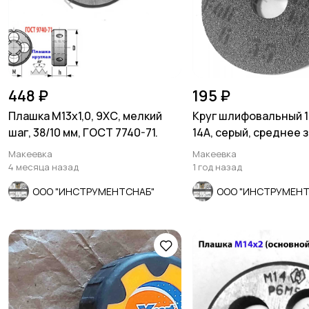
448 ₽
195 ₽
Плашка М13х1,0, 9ХС, мелкий
Круг шлифовальный 1
шаг, 38/10 мм, ГОСТ 7740-71.
14А, серый, среднее 
ГОСТ 2424-83.
Макеевка
Макеевка
4 месяца назад
1 год назад
ООО "ИНСТРУМЕНТСНАБ"
ООО "ИНСТРУМЕНТ