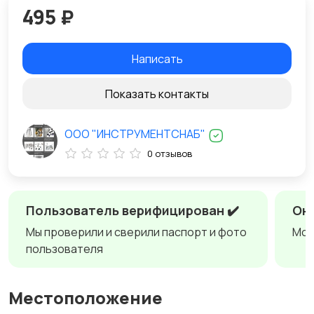
495 ₽
Написать
Показать контакты
ООО "ИНСТРУМЕНТСНАБ"
0 отзывов
Пользователь верифицирован ✔️
Онл
Мы проверили и сверили паспорт и фото
Мож
пользователя
Местоположение