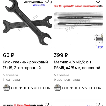
60 ₽
399 ₽
Ключ гаечный рожковый
Метчик м/р М2,5; к-т,
17х19, 2-х сторонний,
Р6М5, 44/9 мм, основной
сделано в СССР.
шаг, ГОСТ 3266-81.
Макеевка
Макеевка
1 год назад
9 месяцев назад
ООО "ИНСТРУМЕНТСНАБ"
ООО "ИНСТРУМЕНТСНАБ"