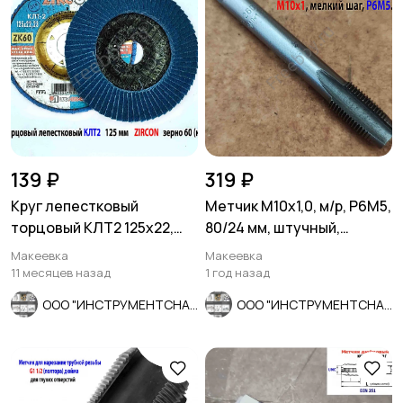
139 ₽
319 ₽
Круг лепестковый
Метчик М10х1,0, м/р, Р6М5,
торцовый КЛТ2 125х22,
80/24 мм, штучный,
Zircon, зерно 60, ZK,
мелкий шаг,
Макеевка
Макеевка
крупное.
шлифованный.
11 месяцев назад
1 год назад
ООО "ИНСТРУМЕНТСНАБ"
ООО "ИНСТРУМЕНТСНАБ"