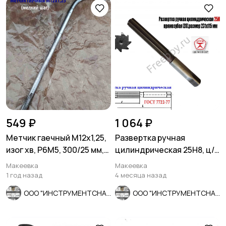
549 ₽
1 064 ₽
Метчик гаечный М12х1,25,
Развертка ручная
изог хв, Р6М5, 300/25 мм,
цилиндрическая 25Н8, ц/
мелкий шаг, СССР.
х, 9ХС, 231/115 мм, Z8,
Макеевка
Макеевка
СССР.
1 год назад
4 месяца назад
ООО "ИНСТРУМЕНТСНАБ"
ООО "ИНСТРУМЕНТСНАБ"