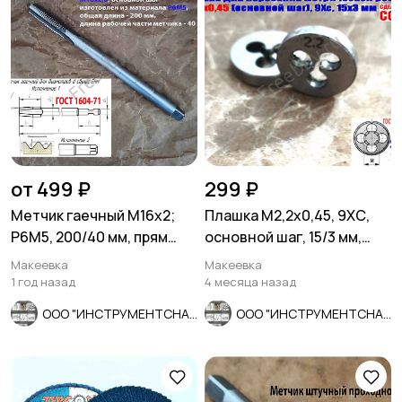
от 499 ₽
299 ₽
Метчик гаечный М16х2;
Плашка М2,2х0,45, 9ХС,
Р6М5, 200/40 мм, прям
основной шаг, 15/3 мм,
хвост, основн шаг, СССР.
ГОСТ 7740-71, СССР.
Макеевка
Макеевка
1 год назад
4 месяца назад
ООО "ИНСТРУМЕНТСНАБ"
ООО "ИНСТРУМЕНТСНАБ"