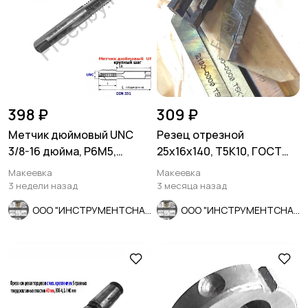
398 ₽
309 ₽
Метчик дюймовый UNC
Резец отрезной
3/8-16 дюйма, Р6М5,
25х16х140, Т5К10, ГОСТ
штучный, 16 ниток 80/24
18884-73, 2130-0009.
Макеевка
Макеевка
мм.
3 недели назад
3 месяца назад
ООО "ИНСТРУМЕНТСНАБ"
ООО "ИНСТРУМЕНТСНАБ"