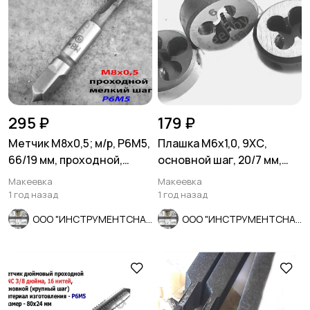
295 ₽
179 ₽
Метчик М8х0,5; м/р, Р6М5,
Плашка М6х1,0, 9ХС,
66/19 мм, проходной,
основной шаг, 20/7 мм,
мелкий шаг, шлифов.
ГОСТ 7740-71.
Макеевка
Макеевка
1 год назад
1 год назад
ООО "ИНСТРУМЕНТСНАБ"
ООО "ИНСТРУМЕНТСНАБ"