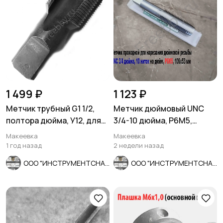
1 499 ₽
1 123 ₽
Метчик трубный G1 1/2,
Метчик дюймовый UNC
полтора дюйма, У12, для
3/4-10 дюйма, Р6М5,
глух отвер, СССР
штучный, 10 ниток, 106/53
Макеевка
Макеевка
мм.
1 год назад
2 недели назад
ООО "ИНСТРУМЕНТСНАБ"
ООО "ИНСТРУМЕНТСНАБ"