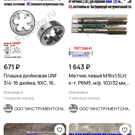
671 ₽
1 643 ₽
Плашка дюймовая UNF
Метчик левый М16х1,5LH;
3/4-16 дюйма, 9ХС, 16
к-т, Р6М5, м/р, 102/32 мм,
нитей, мелкий шаг, 45/14
мелкий шаг.
Макеевка
Макеевка
мм
1 неделю назад
4 месяца назад
ООО "ИНСТРУМЕНТСНАБ"
ООО "ИНСТРУМЕНТСНАБ"