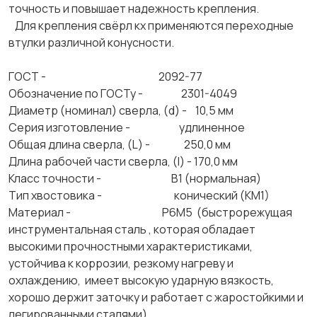
точность и повышает надежность крепления.
Для крепления свёрл кх применяются переходные
втулки различной конусности.
ГОСТ - 2092-77
Обозначение по ГОСТу - 2301-4049
Диаметр (номинал) сверла, (d) - 10,5 мм
Серия изготовление - удлиненное
Общая длина сверла, (L) - 250,0 мм
Длина рабочей части сверла, (l) - 170,0 мм
Класс точности - В1 (нормальная)
Тип хвостовика - конический (КМ1)
Материал - Р6М5 (быстрорежущая
инструментальная сталь , которая обладает
высокими прочностными характеристиками,
устойчива к коррозии, резкому нагреву и
охлаждению, имеет высокую ударную вязкость,
хорошо держит заточку и работает с жаростойкими и
легированными сталями).