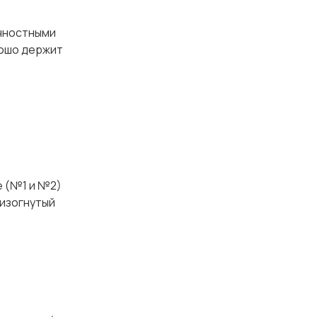
ностными
рошо держит
е (№1 и №2)
 изогнутый