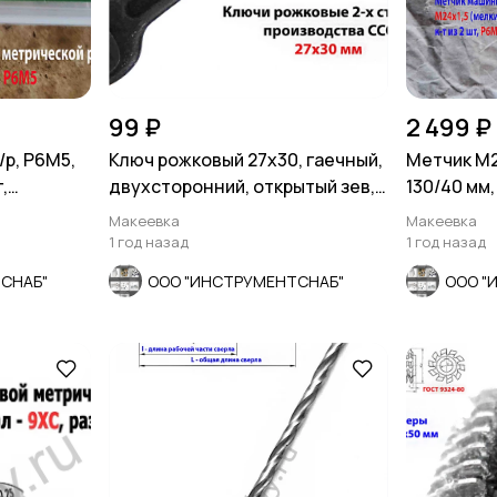
99 ₽
2 499 ₽
/р, Р6М5,
Ключ рожковый 27х30, гаечный,
Метчик М24
,
двухсторонний, открытый зев,
130/40 мм,
СССР.
шлифован
Макеевка
Макеевка
1 год назад
1 год назад
СНАБ"
ООО "ИНСТРУМЕНТСНАБ"
ООО "