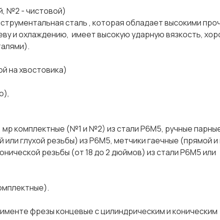
№2 - чистовой)
льная сталь , которая обладает высокими проч
реву и охлаждению, имеет высокую ударную вязкость, хо
сталями).
на хвостовика)
),
 мр комплектные (№1 и №2) из стали Р6М5, ручные парны
 или глухой резьбы) из Р6М5, метчики гаечные (прямой и
конической резьбы (от 18 до 2 дюймов) из стали Р6М5 или
омплектные).
именте фрезы концевые с цилиндрическим и коническим