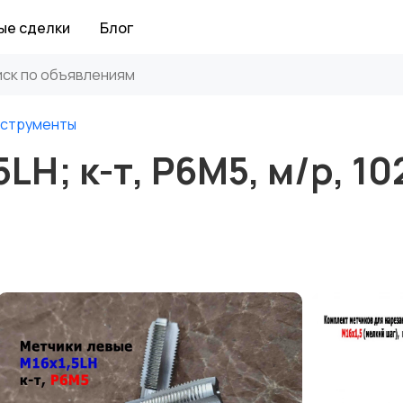
ые сделки
Блог
нструменты
LH; к-т, Р6М5, м/р, 10