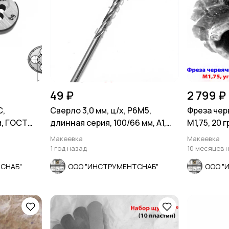
49 ₽
2 799 ₽
С,
Сверло 3,0 мм, ц/х, Р6М5,
Фреза чер
м, ГОСТ
длинная серия, 100/66 мм, А1,
М1,75, 20 г
СССР.
63х27х50
Макеевка
Макеевка
1 год назад
10 месяцев 
СНАБ"
ООО "ИНСТРУМЕНТСНАБ"
ООО "