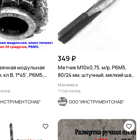
349 ₽
вячная модульная
Метчик М10х0,75, м/р, Р6М5,
р, кл В, 1°45', Р6М5,
80/24 мм, штучный, мелкий шаг,
шлиф, СССР.
Макеевка
назад
1 год назад
ИНСТРУМЕНТСНАБ"
ООО "ИНСТРУМЕНТСНАБ"