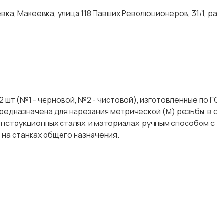
ка, Макеевка, улица 118 Павших Революционеров, 31/1, р
2 шт (№1 - черновой, №2 - чистовой), изготовленные по 
предназначена для нарезания метрической (М) резьбы в 
онструкционных сталях и материалах ручным способом с
 же на станках общего назначения.