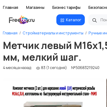
Главная
Магазины
Бизнес тарифы
Безопасн
Каталог
Главная
Стройматериалы и инструменты
Ручные и
Метчик левый М16х1,5
мм, мелкий шаг.
4 месяца назад
83 (1 сегодня)
№50683219240