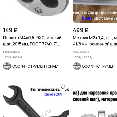
149 ₽
499 ₽
Плашка М4х0,5; 9ХС, мелкий
Метчик М2х0,4; к-т, м
шаг, 20/5 мм, ГОСТ 7740-71,
41/8 мм, основной шаг
СССР.
шлифованный.
Макеевка
Макеевка
1 год назад
1 год назад
ООО "ИНСТРУМЕНТСНАБ"
ООО "ИНСТРУМЕНТ