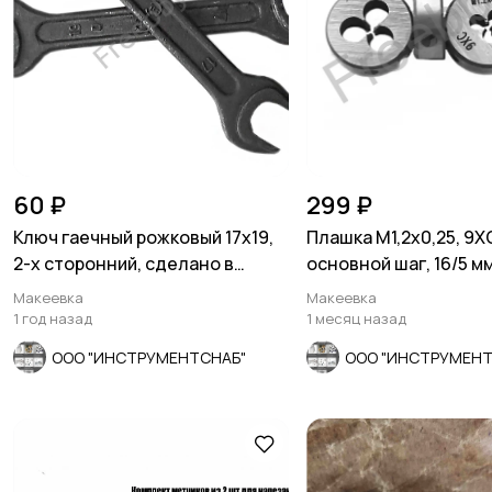
60 ₽
299 ₽
Ключ гаечный рожковый 17х19,
Плашка М1,2х0,25, 9Х
2-х сторонний, сделано в
основной шаг, 16/5 м
СССР.
7740-71.
Макеевка
Макеевка
1 год назад
1 месяц назад
ООО "ИНСТРУМЕНТСНАБ"
ООО "ИНСТРУМЕНТ