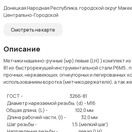
Донецкая Народная Республика, городской округ Макеев
Центрально-Городской
Смотреть на карте
Описание
Метчики машинно-ручные (мр) левые (LH) ) комплект из 
81 из быстрорежущей инструментальной стали Р6М5 , 
прочных, нержавеющих, огнеупорных и легированных к
использованием воротка (метчикодержателя), а так
ГОСТ - 3266-81
Диаметр нарезаемой резьбы, (d) - М16
Общая длина, (L) - 102,0 мм
Длина рабочей части, (l) - 32,0 мм
Шаг резьбы - 1,5 (мелкий шаг)
Направление резьбы - левая (LH)