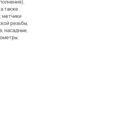
сполнения),
 а также
; метчики
ской резьбы,
е, насадные,
рометры.