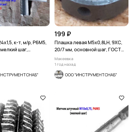
199 ₽
х1,5, к-т, м/р, Р6М5,
Плашка левая М5х0,8LH, 9ХС,
 мелкий шаг,
20/7 мм, основной шаг, ГОСТ
ный.
9740-71.
Макеевка
1 год назад
ИНСТРУМЕНТСНАБ"
ООО "ИНСТРУМЕНТСНАБ"