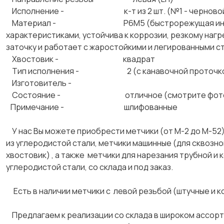
Исполнение - к-т из 2 шт. (№1 - черновой, 
Материал - Р6М5 (быстрорежущая инструмента
характеристиками, устойчива к коррозии, резкому наг
заточку и работает с жаростойкими и легированными 
Хвостовик - квадрат
Тип исполнения - 2 (с канавочной проточкой 
Изготовитель -
Состояние - отличное (смотрите фото
Примечание - шлифованные
У нас Вы можете приобрести метчики (от М-2 до М-52)
из углеродистой стали, метчики машинные (для сквозной
хвостовик) , а также метчики для нарезания трубной и 
углеродистой стали, со склада и под заказ.
Есть в наличии метчики с левой резьбой (штучные и к
Предлагаем к реализации со склада в широком ассорт