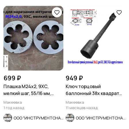
699 ₽
949 ₽
Плашка М24х2, 9ХС,
Ключ торцовый
мелкий шаг, 55/16 мм,
баллонный 38х квадрат
ГОСТ 7740-71, сделано в
22, прямой, для ГАЗ, ЗИЛ,
Макеевка
Макеевка
СССР
ПАЗ.
1 год назад
11 месяцев назад
ООО "ИНСТРУМЕНТСНАБ"
ООО "ИНСТРУМЕНТСНАБ"