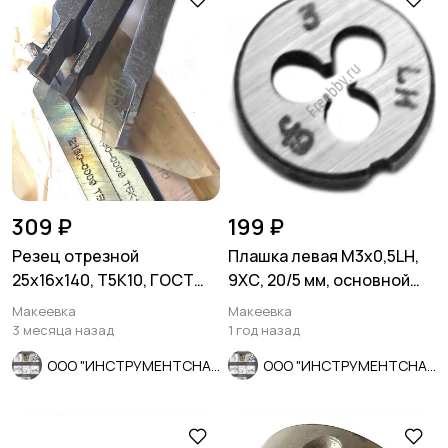
309 ₽
199 ₽
Резец отрезной
Плашка левая М3х0,5LH,
25х16х140, Т5К10, ГОСТ
9ХС, 20/5 мм, основной
18884-73, 2130-0009.
шаг, ГОСТ 9740-71.
Макеевка
Макеевка
3 месяца назад
1 год назад
ООО "ИНСТРУМЕНТСНАБ"
ООО "ИНСТРУМЕНТСНАБ"