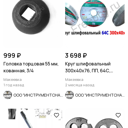
999 ₽
3 698 ₽
Головка торцовая 55 мм,
Круг шлифовальный
кованная, 3/4
300х40х76, ПП, 64С,
зеленый, 40 СМ1, K-L V, ср
Макеевка
Макеевка
зерно
1 год назад
2 месяца назад
ООО "ИНСТРУМЕНТСНАБ"
ООО "ИНСТРУМЕНТСНАБ"