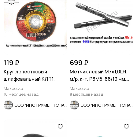
119 ₽
699 ₽
Круг лепестковый
Метчик левый М7х1,0LH;
шлифовальный КЛТ1
м/р, к-т, Р6М5, 66/19 мм,
125х22, зерно А 220, очень
мелкий шаг, шлифов.
Макеевка
Макеевка
селкое
10 месяцев назад
9 месяцев назад
ООО "ИНСТРУМЕНТСНАБ"
ООО "ИНСТРУМЕНТСНАБ"