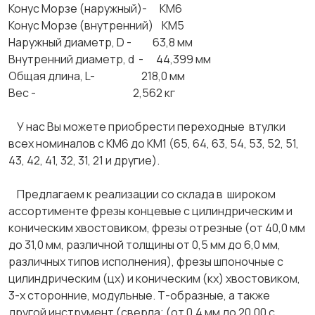
Конус Морзе (наружный)- КМ6
Конус Морзе (внутренний) КМ5
Наружный диаметр, D - 63,8 мм
Внутренний диаметр, d - 44,399 мм
Общая длина, L- 218,0 мм
Вес - 2,562 кг
У нас Вы можете приобрести переходные втулки
всех номиналов с КМ6 до КМ1 (65, 64, 63, 54, 53, 52, 51,
43, 42, 41, 32, 31, 21 и другие).
Предлагаем к реализации со склада в широком
ассортименте фрезы концевые с цилиндрическим и
коническим хвостовиком, фрезы отрезные (от 40,0 мм
до 31,0 мм, различной толщины от 0,5 мм до 6,0 мм,
различных типов исполнения), фрезы шпоночные с
цилиндрическим (цх) и коническим (кх) хвостовиком,
3-х сторонние, модульные. Т-образные, а также
другой инструмент (сверла; (от 0,4 мм до 20,00 с