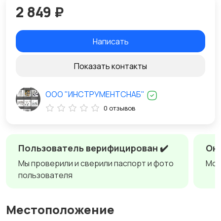
2 849 ₽
Написать
Показать контакты
ООО "ИНСТРУМЕНТСНАБ"
0 отзывов
Пользователь верифицирован ✔️
Онл
Мы проверили и сверили паспорт и фото
Мож
пользователя
Местоположение