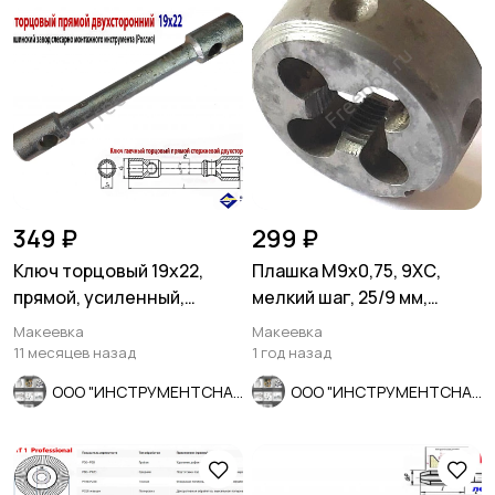
349 ₽
299 ₽
Ключ торцовый 19х22,
Плашка М9х0,75, 9ХС,
прямой, усиленный,
мелкий шаг, 25/9 мм,
стержневой, КЗСМИ,
СССР.
Макеевка
Макеевка
Россия.
11 месяцев назад
1 год назад
ООО "ИНСТРУМЕНТСНАБ"
ООО "ИНСТРУМЕНТСНАБ"