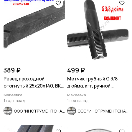
389 ₽
499 ₽
Резец проходной
Метчик трубный G 3/8
отогнутый 25х20х140, ВК8,
дюйма, к-т, ручной,
2102-0029, ГОСТ 18877-73.
сделано в СССР.
Макеевка
Макеевка
1 год назад
1 год назад
ООО "ИНСТРУМЕНТСНАБ"
ООО "ИНСТРУМЕНТСНАБ"