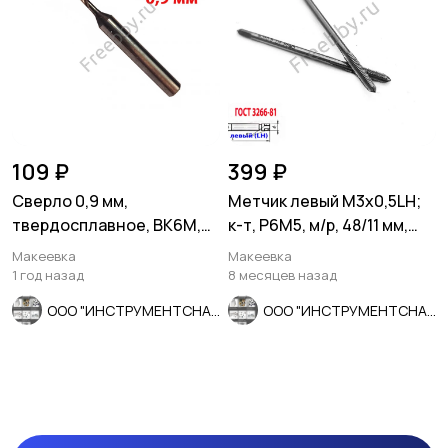
109 ₽
399 ₽
Сверло 0,9 мм,
Метчик левый М3х0,5LH;
твердосплавное, ВК6М,
к-т, Р6М5, м/р, 48/11 мм,
монолитное, 30/6 мм,
основной шаг, ГОСТ.
Макеевка
Макеевка
утол. хв.
1 год назад
8 месяцев назад
ООО "ИНСТРУМЕНТСНАБ"
ООО "ИНСТРУМЕНТСНАБ"