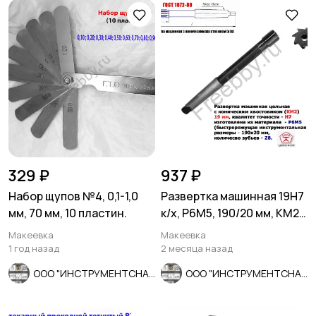
329 ₽
937 ₽
Набор щупов №4, 0,1-1,0
Развертка машинная 19Н7
мм, 70 мм, 10 пластин.
к/х, Р6М5, 190/20 мм, КМ2,
Z8, ВИЗ, СССР.
Макеевка
Макеевка
1 год назад
2 месяца назад
ООО "ИНСТРУМЕНТСНАБ"
ООО "ИНСТРУМЕНТСНАБ"