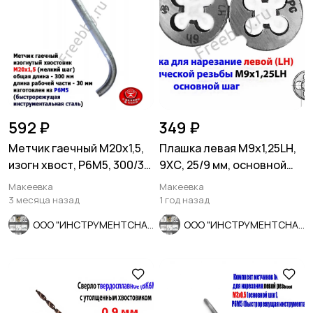
592 ₽
349 ₽
Метчик гаечный М20х1,5,
Плашка левая М9х1,25LH,
изогн хвост, Р6М5, 300/30
9ХС, 25/9 мм, основной
мм, мелкий шаг, СССР
шаг, ГОСТ 9740-71.
Макеевка
Макеевка
3 месяца назад
1 год назад
ООО "ИНСТРУМЕНТСНАБ"
ООО "ИНСТРУМЕНТСНАБ"