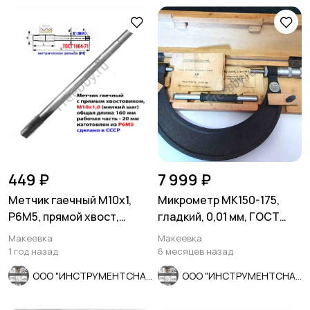
449 ₽
7 999 ₽
Метчик гаечный М10х1,
Микрометр МК150-175,
Р6М5, прямой хвост,
гладкий, 0,01 мм, ГОСТ
160/20 мм, мелк шаг,
6507-90, СССР.
Макеевка
Макеевка
СССР.
1 год назад
6 месяцев назад
ООО "ИНСТРУМЕНТСНАБ"
ООО "ИНСТРУМЕНТСНАБ"