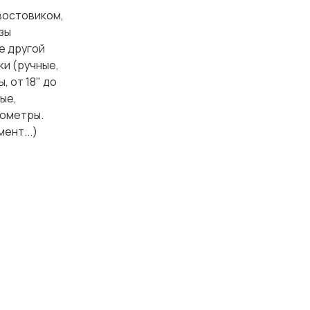
востовиком,
зы
е другой
ки (ручные,
, от 18" до
ые,
рометры.
ент...)