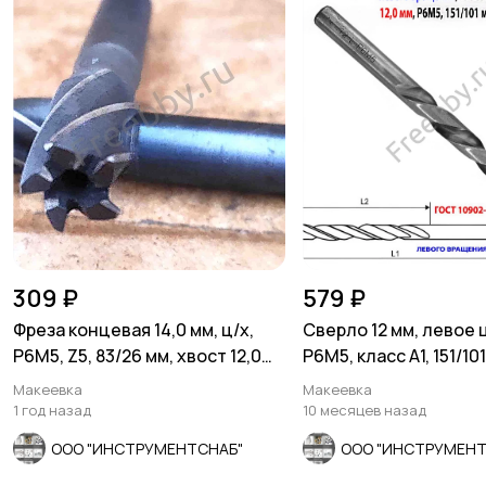
309 ₽
579 ₽
Фреза концевая 14,0 мм, ц/х,
Сверло 12 мм, левое ц
Р6М5, Z5, 83/26 мм, хвост 12,0
Р6М5, класс А1, 151/101
мм, СССР.
шлифован.
Макеевка
Макеевка
1 год назад
10 месяцев назад
ООО "ИНСТРУМЕНТСНАБ"
ООО "ИНСТРУМЕНТ