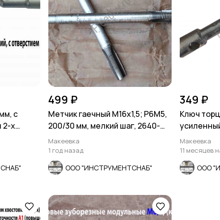
499 ₽
349 ₽
мм, с
Метчик гаечный М16х1,5; Р6М5,
Ключ торц
 2-х
200/30 мм, мелкий шаг, 2640-
усиленный
0189, СССР.
КЗСМИ, Ро
Макеевка
Макеевка
1 год назад
11 месяцев 
СНАБ"
ООО "ИНСТРУМЕНТСНАБ"
ООО "