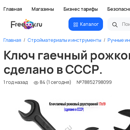
Главная
Магазины
Бизнес тарифы
Безопасн
Каталог
Главная
Стройматериалы и инструменты
Ручные и
Ключ гаечный рожков
сделано в СССР.
1 год назад
84 (1 сегодня)
№78852798099