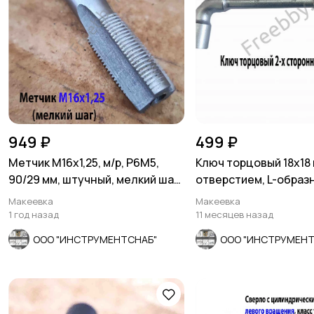
949 ₽
499 ₽
Метчик М16х1,25, м/р, Р6М5,
Ключ торцовый 18х18 
90/29 мм, штучный, мелкий шаг,
отверстием, L-образн
шлифованный
сторонний, Cr-V.
Макеевка
Макеевка
1 год назад
11 месяцев назад
ООО "ИНСТРУМЕНТСНАБ"
ООО "ИНСТРУМЕНТ