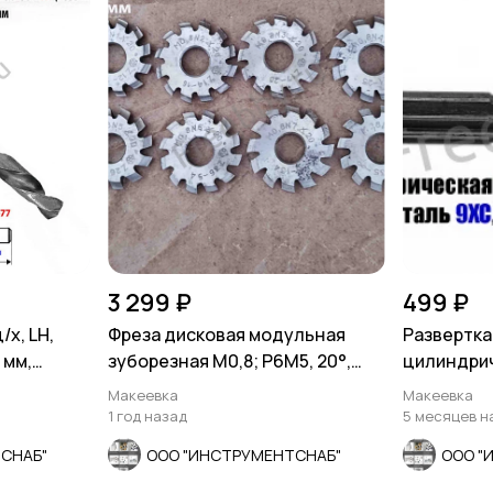
3 299 ₽
499 ₽
/х, LH,
Фреза дисковая модульная
Развертка
 мм,
зуборезная М0,8; Р6М5, 20°,
цилиндриче
Z12, к-т 8 шт
9ХС, Z8, 1
Макеевка
Макеевка
1 год назад
5 месяцев н
СНАБ"
ООО "ИНСТРУМЕНТСНАБ"
ООО "