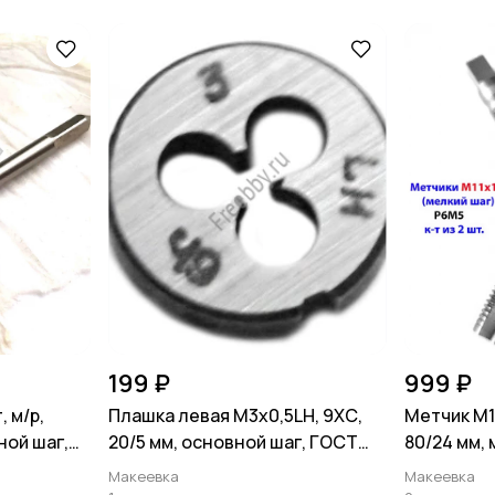
199 ₽
999 ₽
, м/р,
Плашка левая М3х0,5LH, 9ХС,
Метчик М11
ной шаг,
20/5 мм, основной шаг, ГОСТ
80/24 мм,
9740-71.
3266-81.
Макеевка
Макеевка