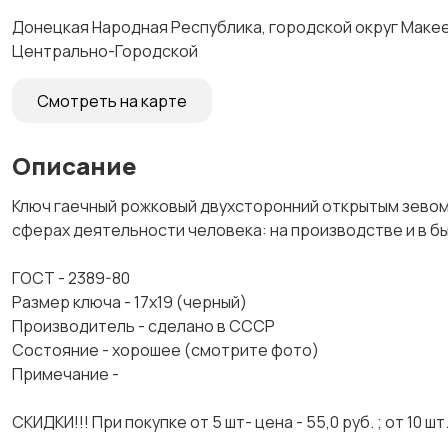
Донецкая Народная Республика, городской округ Макеев
Центрально-Городской
Смотреть на карте
Описание
Ключ гаечный рожковый двухсторонний открытым зевом 
сферах деятельности человека: на производстве и в бы
ГОСТ - 2389-80
Размер ключа - 17х19 (черный)
Производитель - сделано в СССР
Состояние - хорошее (смотрите фото)
Примечание -
СКИДКИ!!! При покупке от 5 шт- цена - 55,0 руб. ; от 10 шт. -