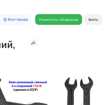
Все города
Разместить объявление
Войти
ний,