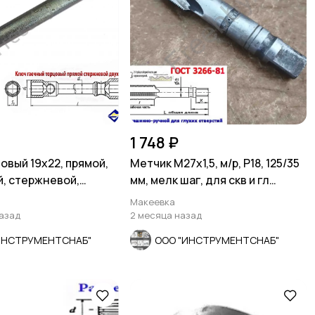
1 748 ₽
овый 19х22, прямой,
Метчик М27х1,5, м/р, Р18, 125/35
, стержневой,
мм, мелк шаг, для скв и гл
ссия.
резьбы, СССР
Макеевка
назад
2 месяца назад
ИНСТРУМЕНТСНАБ"
ООО "ИНСТРУМЕНТСНАБ"