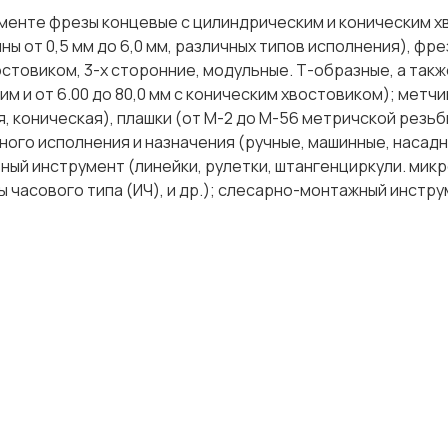
именте фрезы концевые с цилиндрическим и коническим х
ны от 0,5 мм до 6,0 мм, различных типов исполнения), фре
остовиком, 3-х сторонние, модульные. Т-образные, а такж
им и от 6.00 до 80,0 мм с коническим хвостовиком); метчи
 коническая), плашки (от М-2 до М-56 метричской резьбы
чного исполнения и назначения (ручные, машинные, насадн
ный инструмент (линейки, рулетки, штангенциркули. мик
часового типа (ИЧ), и др.); слесарно-монтажный инструм