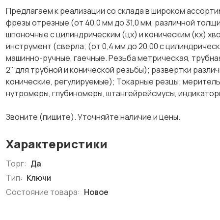
Предлагаем к реализации со склада в широком ассорт
фрезы отрезные (от 40,0 мм до 31,0 мм, различной толщи
шпоночные с цилиндрическим (цх) и коническим (кх) хв
инструмент (сверла; (от 0,4 мм до 20,00 с цилиндрическ
машинно-ручные, гаечные. Резьба метрическая, трубная,
2" для трубной и конической резьбы); развертки разли
конические, регулируемые); Токарные резцы; меритель
нутромеры, глубиномеры, штангейрейсмусы, индикаторы 
Звоните (пишите). Уточняйте наличие и цены.
Характеристики
Торг:
Да
Тип:
Ключи
Состояние товара:
Новое