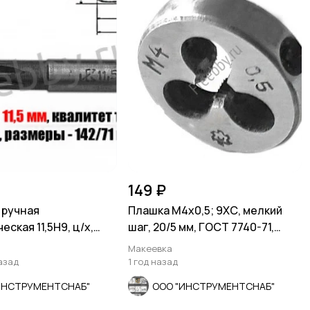
149 ₽
 ручная
Плашка М4х0,5; 9ХС, мелкий
ская 11,5Н9, ц/х,
шаг, 20/5 мм, ГОСТ 7740-71,
42/71 мм, СССР.
СССР.
Макеевка
азад
1 год назад
ИНСТРУМЕНТСНАБ"
ООО "ИНСТРУМЕНТСНАБ"