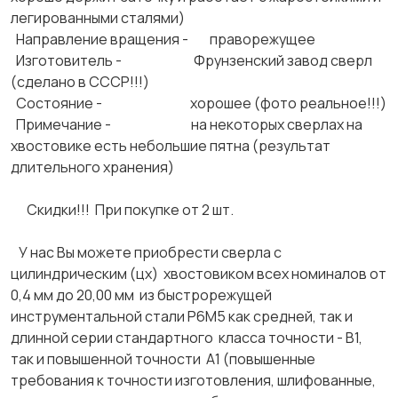
легированными сталями)
Направление вращения - праворежущее
Изготовитель - Фрунзенский завод сверл
(сделано в СССР!!!)
Состояние - хорошее (фото реальное!!!)
Примечание - на некоторых сверлах на
хвостовике есть небольшие пятна (результат
длительного хранения)
Скидки!!! При покупке от 2 шт.
У нас Вы можете приобрести сверла с
цилиндрическим (цх) хвостовиком всех номиналов от
0,4 мм до 20,00 мм из быстрорежущей
инструментальной стали Р6М5 как средней, так и
длинной серии стандартного класса точности - В1,
так и повышенной точности А1 (повышенные
требования к точности изготовления, шлифованные,