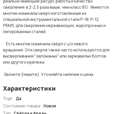
реально имеющие ресурс работы и качество
сверления в 2-2,5 разы выше, чем класс В1) . Имеются
многие номиналы свёрл изготовленные из
специальной инструментальной стали Р-18, Р-12,
Р6М5, для сверления нержавеющих, жаропрочных и
легированных сталей.
Есть многие номиналы свёрл с ц/х левого
вращения. Эти сверла также часто используются для
высверливания "заломаных" или заржавелых болтов
или другого крепежа
Звоните (пишите). Уточняйте наличие и цены.
Характеристики
Торг:
Да
Состояние товара:
Новое
Тип:
Свёрла и фрезы