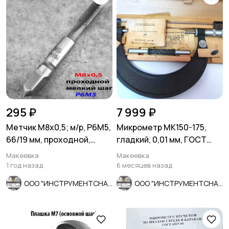
295 ₽
7 999 ₽
Метчик М8х0,5; м/р, Р6М5,
Микрометр МК150-175,
66/19 мм, проходной,
гладкий, 0,01 мм, ГОСТ
мелкий шаг, шлифов.
6507-90, СССР.
Макеевка
Макеевка
1 год назад
6 месяцев назад
ООО "ИНСТРУМЕНТСНАБ"
ООО "ИНСТРУМЕНТСНАБ"