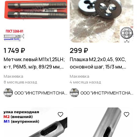
1 749 ₽
299 ₽
Метчик левый М11х1,25LH;
Плашка М2,2х0,45, 9ХС,
к-т, Р6М5, м/р, 89/29 мм,
основной шаг, 15/3 мм,
мелкий шаг.
ГОСТ 7740-71, СССР.
Макеевка
Макеевка
8 месяцев назад
4 месяца назад
ООО "ИНСТРУМЕНТСНАБ"
ООО "ИНСТРУМЕНТСНАБ"