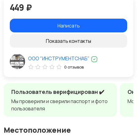
449 ₽
Написать
Показать контакты
ООО "ИНСТРУМЕНТСНАБ"
0 отзывов
Пользователь верифицирован ✔️
Онл
Мы проверили и сверили паспорт и фото
Мож
пользователя
Местоположение