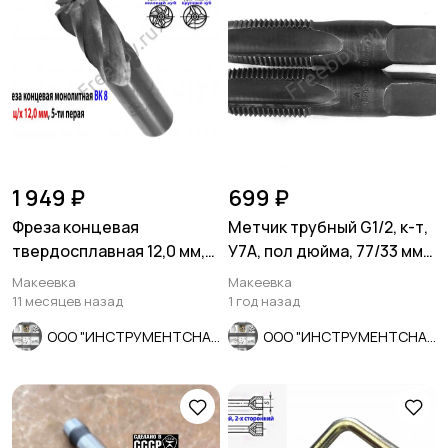
1 949 ₽
699 ₽
Фреза концевая
Метчик трубный G1/2, к-т,
твердосплавная 12,0 мм,
У7А, пол дюйма, 77/33 мм,
ц/х, монолит, ВК8, 5-пер,
СССР
Макеевка
Макеевка
50/25
11 месяцев назад
1 год назад
ООО "ИНСТРУМЕНТСНАБ"
ООО "ИНСТРУМЕНТСНАБ"