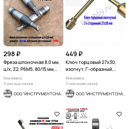
298 ₽
449 ₽
Фреза шпоночная 8,0 мм,
Ключ торцовый 27х30,
ц/х, Z2, Р6М5, 80/15 мм,
изогнут, Г-образный,
утолщ хв 16 мм, в/зав
оцинкован, сделано в
Макеевка
Макеевка
СССР.
3 месяца назад
11 месяцев назад
ООО "ИНСТРУМЕНТСНАБ"
ООО "ИНСТРУМЕНТСНАБ"