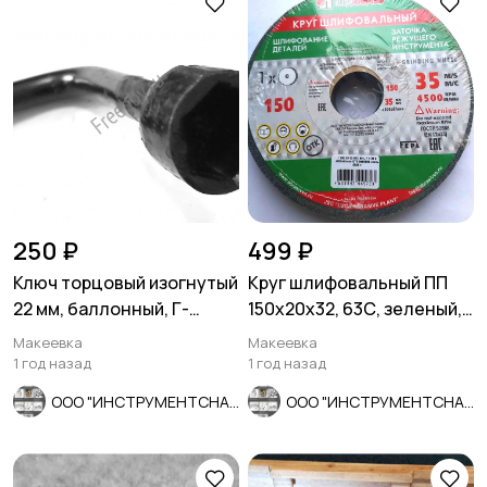
250 ₽
499 ₽
Ключ торцовый изогнутый
Круг шлифовальный ПП
22 мм, баллонный, Г-
150х20х32, 63С, зеленый,
образный, черный, СССР.
40СМ, Луга, Россия.
Макеевка
Макеевка
1 год назад
1 год назад
ООО "ИНСТРУМЕНТСНАБ"
ООО "ИНСТРУМЕНТСНАБ"