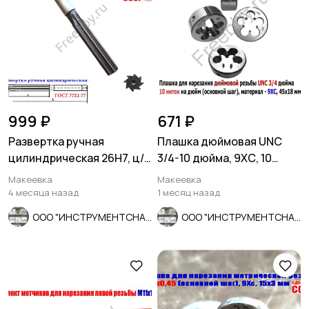
999 ₽
671 ₽
Развертка ручная
Плашка дюймовая UNC
цилиндрическая 26Н7, ц/
3/4-10 дюйма, 9ХС, 10
х, 9ХС, 231/115 мм, Z8,
ниток на дюйм, 45/18 мм.
Макеевка
Макеевка
СССР.
4 месяца назад
1 месяц назад
ООО "ИНСТРУМЕНТСНАБ"
ООО "ИНСТРУМЕНТСНАБ"