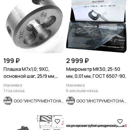
199 ₽
2 999 ₽
Плашка М7х1,0; 9ХС,
Микрометр МК50, 25-50
основной шаг, 25/9 мм,
мм, 0,01 мм, ГОСТ 6507-90.
ГОСТ 7740-71.
Макеевка
Макеевка
1 год назад
6 месяцев назад
ООО "ИНСТРУМЕНТСНАБ"
ООО "ИНСТРУМЕНТСНАБ"