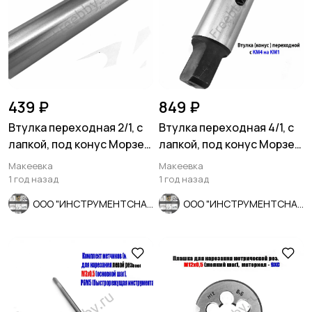
439 ₽
849 ₽
Втулка переходная 2/1, с
Втулка переходная 4/1, с
лапкой, под конус Морзе,
лапкой, под конус Морзе,
с КМ2 на КМ1.
с КМ4 на КМ1.
Макеевка
Макеевка
1 год назад
1 год назад
ООО "ИНСТРУМЕНТСНАБ"
ООО "ИНСТРУМЕНТСНАБ"