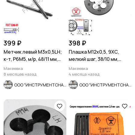
399 ₽
398 ₽
Метчик левый М3х0,5LH;
Плашка М12х0,5, 9ХС,
к-т, Р6М5, м/р, 48/11 мм,
мелкий шаг, 38/10 мм,
основной шаг, ГОСТ.
ГОСТ 7740-71, сдел в
Макеевка
Макеевка
СССР.
8 месяцев назад
4 месяца назад
ООО "ИНСТРУМЕНТСНАБ"
ООО "ИНСТРУМЕНТСНАБ"