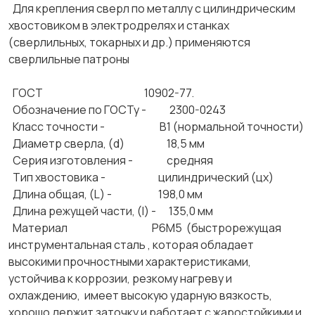
Для крепления сверл по металлу с цилиндрическим
хвостовиком в электродрелях и станках
(сверлильных, токарных и др.) применяются
сверлильные патроны
ГОСТ 10902-77.
Обозначение по ГОСТу - 2300-0243
Класс точности - В1 (нормальной точности)
Диаметр сверла, (d) 18,5 мм
Серия изготовления - средняя
Тип хвостовика - цилиндрический (цх)
Длина общая, (L) - 198,0 мм
Длина режущей части, (l) - 135,0 мм
Материал Р6М5 (быстрорежущая
инструментальная сталь , которая обладает
высокими прочностными характеристиками,
устойчива к коррозии, резкому нагреву и
охлаждению, имеет высокую ударную вязкость,
хорошо держит заточку и работает с жаростойкими и