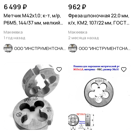
6 499 ₽
962 ₽
Метчик М42х1,0; к-т, м/р,
Фреза шпоночная 22,0 мм,
Р6М5, 144/37 мм, мелкий
к/х, КМ2, 107/22 мм, ГОСТ
шаг, СССР.
9140-78 ВИЗ, СССР
Макеевка
Макеевка
1 год назад
2 месяца назад
ООО "ИНСТРУМЕНТСНАБ"
ООО "ИНСТРУМЕНТСНАБ"