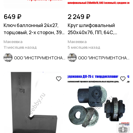
649 ₽
2 249 ₽
Ключ баллонный 24х27,
Круг шлифовальный
торцовый, 2-х сторон, 390
250х40х76, ПП, 64С,
мм, для ГАЗ, КамАЗ.
зеленый, K7 V35, среднее
Макеевка
Макеевка
зерно.
11 месяцев назад
5 месяцев назад
ООО "ИНСТРУМЕНТСНАБ"
ООО "ИНСТРУМЕНТСНАБ"