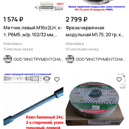
1 574 ₽
2 799 ₽
Метчик левый М16х2LH; к-
Фреза червячная
т, Р6М5, м/р, 102/32 мм,
модульная М1,75, 20 гр, кл
основной шаг.
В, 1°45', Р6М5, 63х27х50
Макеевка
Макеевка
3 месяца назад
10 месяцев назад
ООО "ИНСТРУМЕНТСНАБ"
ООО "ИНСТРУМЕНТСНАБ"