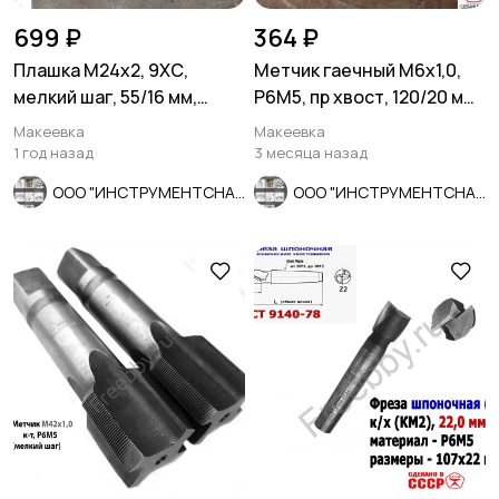
699 ₽
364 ₽
Плашка М24х2, 9ХС,
Метчик гаечный М6х1,0,
мелкий шаг, 55/16 мм,
Р6М5, пр хвост, 120/20 мм,
ГОСТ 7740-71, сделано в
осн шаг, 2640-0053,
Макеевка
Макеевка
СССР
СССР.
1 год назад
3 месяца назад
ООО "ИНСТРУМЕНТСНАБ"
ООО "ИНСТРУМЕНТСНАБ"