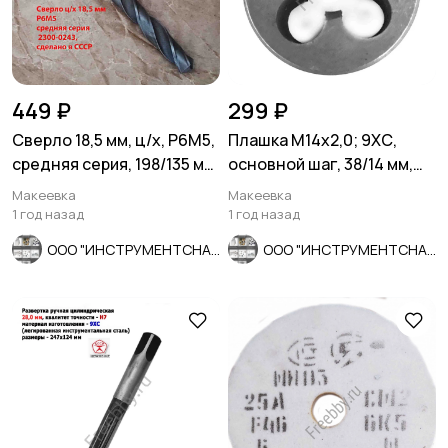
449 ₽
299 ₽
Сверло 18,5 мм, ц/х, Р6М5,
Плашка М14х2,0; 9ХС,
средняя серия, 198/135 мм,
основной шаг, 38/14 мм,
В1, советское.
ГОСТ 7740-71, сделано в
Макеевка
Макеевка
СССР.
1 год назад
1 год назад
ООО "ИНСТРУМЕНТСНАБ"
ООО "ИНСТРУМЕНТСНАБ"