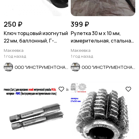
250 ₽
399 ₽
Ключ торцовый изогнутый
Рулетка 30 м х 10 мм,
22 мм, баллонный, Г-
измерительная, стальная
образный, черный, СССР.
лента, пластиковый корпу
Макеевка
Макеевка
1 год назад
1 год назад
ООО "ИНСТРУМЕНТСНАБ"
ООО "ИНСТРУМЕНТСНАБ"