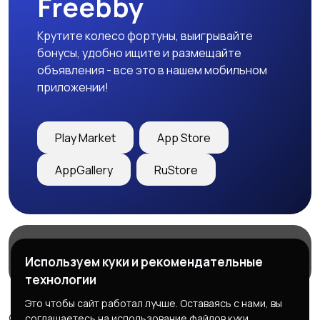
Freebby
Крутите колесо фортуны, выигрывайте
бонусы, удобно ищите и размещайте
объявления - все это в нашем мобильном
приложении!
Play Market
App Store
AppGallery
RuStore
Магазины
Блог
О нас
Используем куки и рекомендательные
Служба поддержки
технологии
Это чтобы сайт работал лучше. Оставаясь с нами, вы
© 2026 Freebby - Сервис бесплатных объявлений ДНР
соглашаетесь на использование файлов куки.