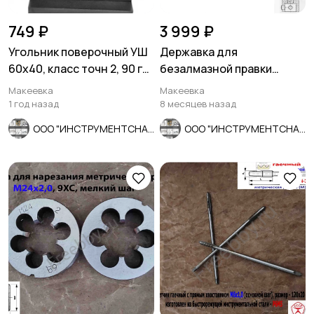
749 ₽
3 999 ₽
Угольник поверочный УШ
Державка для
60х40, класс точн 2, 90 гр,
безалмазной правки
Эталон, Россия.
шлифовальных кругов
Макеевка
Макеевка
ДО-75 с кругом.
1 год назад
8 месяцев назад
ООО "ИНСТРУМЕНТСНАБ"
ООО "ИНСТРУМЕНТСНАБ"