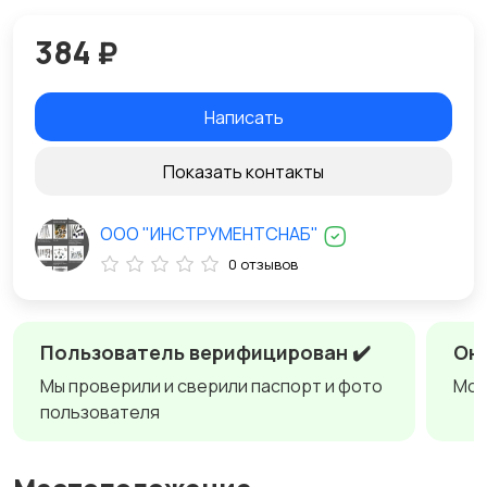
384 ₽
Написать
Показать контакты
ООО "ИНСТРУМЕНТСНАБ"
0 отзывов
Пользователь верифицирован ✔️
Онл
Мы проверили и сверили паспорт и фото
Мож
пользователя