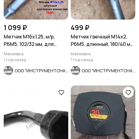
1 099 ₽
499 ₽
Метчик М16х1,25, м/р,
Метчик гаечный М14х2,
Р6М5, 102/32 мм, для
Р6М5, длинный, 180/40 мм,
глухой резьбы, мелкий
основной шаг, СССР.
Макеевка
Макеевка
шаг.
1 год назад
1 год назад
ООО "ИНСТРУМЕНТСНАБ"
ООО "ИНСТРУМЕНТСНАБ"