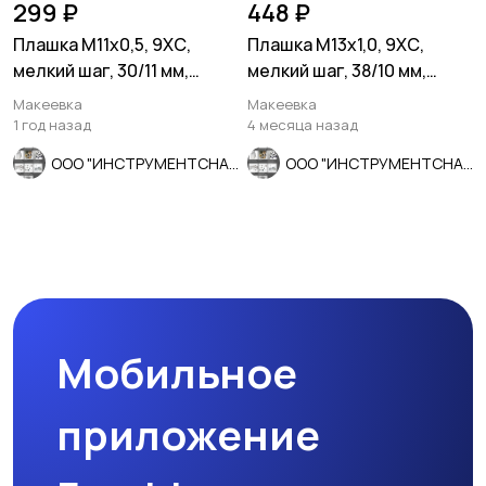
299 ₽
448 ₽
Плашка М11х0,5, 9ХС,
Плашка М13х1,0, 9ХС,
мелкий шаг, 30/11 мм,
мелкий шаг, 38/10 мм,
ГОСТ 7740-71, СССР.
ГОСТ 7740-71.
Макеевка
Макеевка
1 год назад
4 месяца назад
ООО "ИНСТРУМЕНТСНАБ"
ООО "ИНСТРУМЕНТСНАБ"
Мобильное
приложение