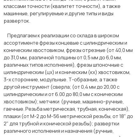
классами точности (квалитет точности), а также
машинные, регулируемые и другие типы и виды
разверток.
Предлагаем к реализации со склада в широком
ассортименте фрезы концевые с цилиндрическим и
коническим хвостовиком, фрезы отрезные (от 40,0 мм
до 31,0 мм, различной толщины от 0,5 мм до 6,0 мм,
различных типов исполнения), фрезы шпоночные с
цилиндрическим (цх) и коническим (кх) хвостовиком,
3-х сторонние, модульные. Т-образные, а также
другой инструмент (сверла; (от 0,4 мм до 20,00 с
цилиндрическим и от 6.00 до 80,0 мм с коническим
хвостовиком); метчики (ручные, машинно-ручные,
гаечные. Резьба метрическая, трубная, коническая),
плашки (от М-2 до М-56 метрической резьбы, от 18" до
2" для трубной и конической резьбы); развертки
различного исполнения и назначения (ручные,