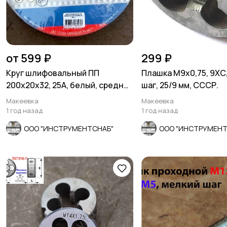
от 599 ₽
299 ₽
Круг шлифовальный ПП
Плашка М9х0,75, 9ХС
200х20х32, 25А, белый, средн
шаг, 25/9 мм, СССР.
зерно, Луга, Россия.
Макеевка
Макеевка
1 год назад
1 год назад
ООО "ИНСТРУМЕНТСНАБ"
ООО "ИНСТРУМЕНТ