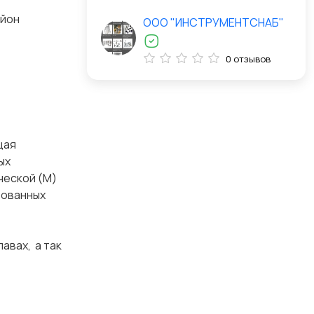
айон
ООО "ИНСТРУМЕНТСНАБ"
0 отзывов
щая
ых
ческой (М)
ированных
авах, а так