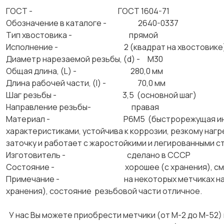
ГОСТ - ГОСТ 1604-71
Обозначение в каталоге - 2640-0337
Тип хвостовика - прямой
Исполнение - 2 (квадрат на хвостовике
Диаметр нарезаемой резьбы, (d) - М30
Общая длина, (L) - 280,0 мм
Длина рабочей части, (l) - 70,0 мм
Шаг резьбы - 3,5 (основной шаг)
Направление резьбы- правая
Материал - Р6М5 (быстрорежущая инструмента
характеристиками, устойчива к коррозии, резкому наг
заточку и работает с жаростойкими и легированными 
Изготовитель - сделано в СССР
Состояние - хорошее (с хранения), смотрит
Примечание - на некоторых метчиках на хвосто
хранения), состояние резьбовой части отличное.
У нас Вы можете приобрести метчики (от М-2 до М-52)