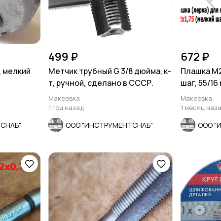
499 ₽
672 ₽
, мелкий
Метчик трубный G 3/8 дюйма, к-
Плашка М2
т, ручной, сделано в СССР.
шаг, 55/16
Макеевка
Макеевка
1 год назад
1 месяц наз
СНАБ"
ООО "ИНСТРУМЕНТСНАБ"
ООО "