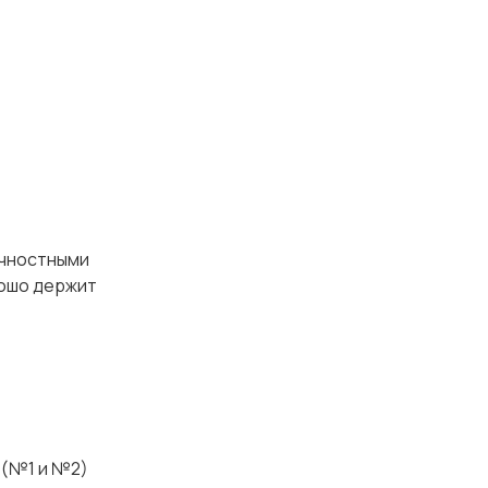
ностными
рошо держит
 (№1 и №2)