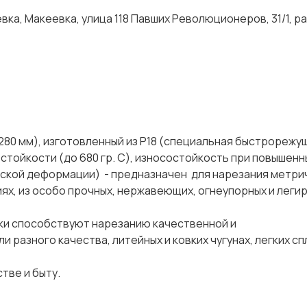
ка, Макеевка, улица 118 Павших Революционеров, 31/1, р
280 мм), изготовленный из Р18 (специальная быстрорежу
стойкости (до 680 гр. С), износостойкость при повышенн
ской деформации) - предназначен для нарезания метри
лиях, из особо прочных, нержавеющих, огнеупорных и лег
и способствуют нарезанию качественной и
разного качества, литейных и ковких чугунах, легких спл
ве и быту.