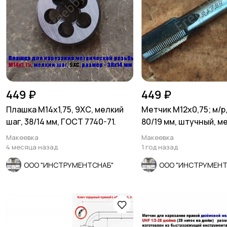
449 ₽
449 ₽
Плашка М14х1,75, 9ХС, мелкий
Метчик М12х0,75; м/р
шаг, 38/14 мм, ГОСТ 7740-71.
80/19 мм, штучный, м
шлифов.
Макеевка
Макеевка
4 месяца назад
1 год назад
ООО "ИНСТРУМЕНТСНАБ"
ООО "ИНСТРУМЕНТ