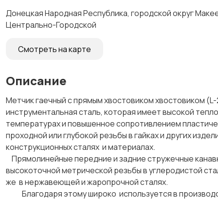
Донецкая Народная Республика, городской округ Макеев
Центрально-Городской
Смотреть на карте
Описание
Метчик гаечный с прямым хвостовиком хвостовиком (L-
инструментальная сталь, которая имеет высокой тепло
температурах и повышенное сопротивлением пластиче
проходной или глубокой резьбы в гайках и других изде
конструкционных сталях и материалах.
Прямолинейные передние и задние стружечные канавк
высокоточной метрической резьбы в углеродистой стали 
же в нержавеющей и жаропрочной сталях.
Благодаря этому широко используется в производст