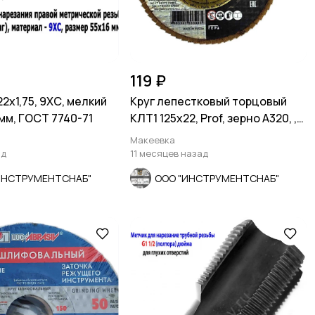
119 ₽
2х1,75, 9ХС, мелкий
Круг лепестковый торцовый
 мм, ГОСТ 7740-71
КЛТ1 125х22, Prof, зерно А320, ,
для полир.
Макеевка
ад
11 месяцев назад
ИНСТРУМЕНТСНАБ"
ООО "ИНСТРУМЕНТСНАБ"