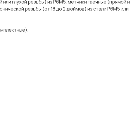
 или глухой резьбы) из Р6М5, метчики гаечные (прямой и
конической резьбы (от 18 до 2 дюймов) из стали Р6М5 или
комплектные).