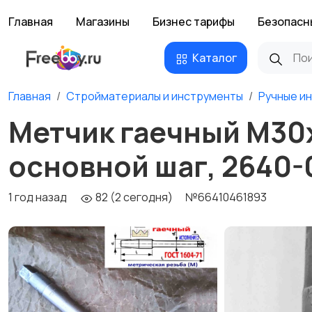
Главная
Магазины
Бизнес тарифы
Безопасн
Каталог
Главная
Стройматериалы и инструменты
Ручные и
Метчик гаечный М30х3
основной шаг, 2640-
1 год назад
82 (2 сегодня)
№66410461893