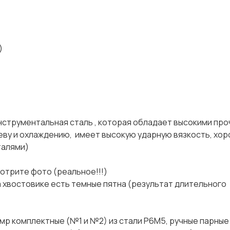
)
льная сталь , которая обладает высокими проч
реву и охлаждению, имеет высокую ударную вязкость, хо
сталями)
е фото (реальное!!!)
вике есть темные пятна (результат длительного
 мр комплектные (№1 и №2) из стали Р6М5, ручные парные