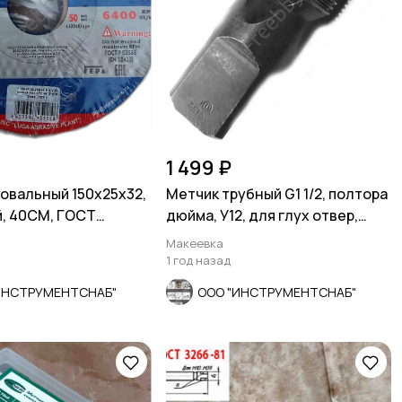
1 499 ₽
овальный 150х25х32,
Метчик трубный G1 1/2, полтора
й, 40СМ, ГОСТ
дюйма, У12, для глух отвер,
1, Луга,
СССР
Макеевка
1 год назад
ИНСТРУМЕНТСНАБ"
ООО "ИНСТРУМЕНТСНАБ"