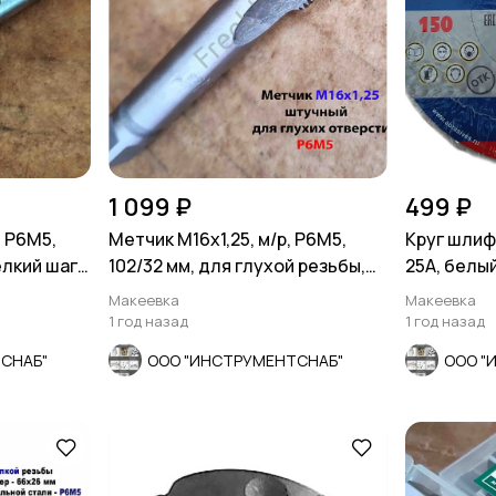
1 099 ₽
499 ₽
, Р6М5,
Метчик М16х1,25, м/р, Р6М5,
Круг шлиф
елкий шаг,
102/32 мм, для глухой резьбы,
25А, белы
мелкий шаг.
Р52588-201
Макеевка
Макеевка
1 год назад
1 год назад
СНАБ"
ООО "ИНСТРУМЕНТСНАБ"
ООО "