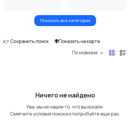
Показать все категории
Бытовые услуги и
Высший менеджмент
клининг
👉 Сохранить поиск
🌍Показать на карте
По новизне
Госслужба
Добыча сырья,
энергетика
Домашний персонал
Издательства и СМИ
Ничего не найдено
Увы, мы не нашли то, что вы искали.
Смягчите условия поиска и попробуйте еще раз.
Информационные
Искусство и