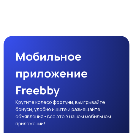
технологии
развлечения
Магазины
Маркетинг и реклама
Мобильное
Медицина
Начало карьеры
приложение
Freebby
Образование и наука
Офисный персонал
Крутите колесо фортуны, выигрывайте
бонусы, удобно ищите и размещайте
объявления - все это в нашем мобильном
приложении!
Перевозки, склад,
Продажи