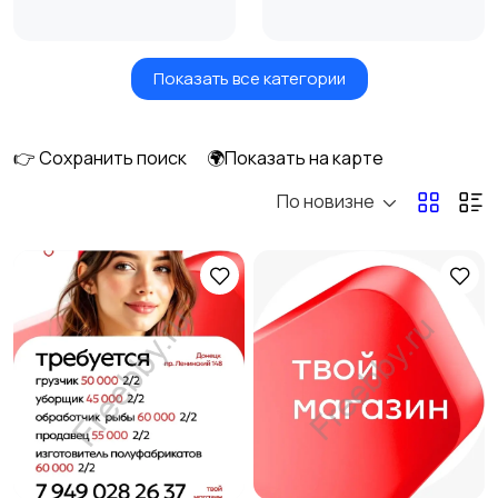
Показать все категории
Бытовые услуги и
Высший менеджмент
клининг
👉 Сохранить поиск
🌍Показать на карте
По новизне
Госслужба
Добыча сырья,
энергетика
Домашний персонал
Издательства и СМИ
Информационные
Искусство и