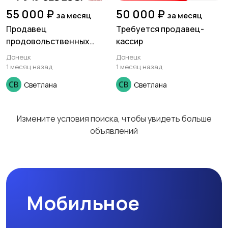
технологии
развлечения
55 000 ₽
50 000 ₽
за месяц
за месяц
Продавец
Требуется продавец-
продовольственных
кассир
Магазины
Маркетинг и реклама
товаров.
Донецк
Донецк
1 месяц назад
1 месяц назад
Светлана
Светлана
Медицина
Начало карьеры
Измените условия поиска, чтобы увидеть больше
объявлений
Образование и наука
Офисный персонал
Мобильное
Перевозки, склад,
Продажи