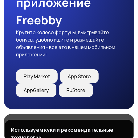
приложение
закупки
Freebby
Производство
Рестораны и
Крутите колесо фортуны, выигрывайте
общепит
бонусы, удобно ищите и размещайте
объявления - все это в нашем мобильном
приложении!
Сельское хозяйство
Спорт и красота
Play Market
App Store
AppGallery
RuStore
Страхование
Строительство и
ремонт
Магазины
Блог
О нас
Используем куки и рекомендательные
Служба поддержки
технологии