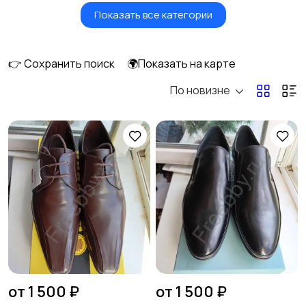
Показать все категории
Головные уборы
Домашняя одежда
👉 Сохранить поиск
🌍Показать на карте
По новизне
Комбинезоны
Нижнее белье
Обувь
Пиджаки и костюмы
3
Рубашки
Свитеры и толстовки
1
от 1 500 ₽
от 1 500 ₽