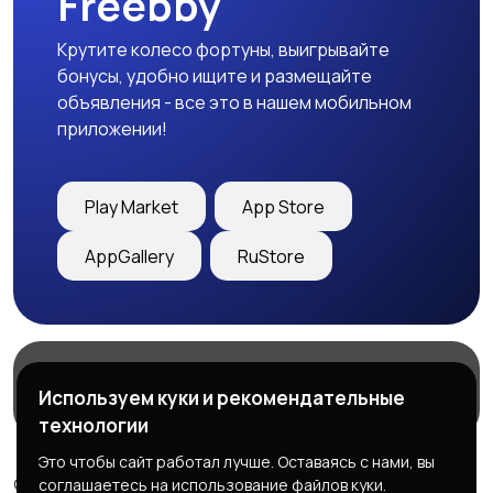
Freebby
Крутите колесо фортуны, выигрывайте
бонусы, удобно ищите и размещайте
объявления - все это в нашем мобильном
приложении!
Play Market
App Store
AppGallery
RuStore
Магазины
Блог
О нас
Используем куки и рекомендательные
Служба поддержки
технологии
Это чтобы сайт работал лучше. Оставаясь с нами, вы
© 2026 Freebby - Сервис бесплатных объявлений ДНР
соглашаетесь на использование файлов куки.