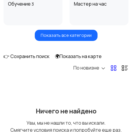
Обучение
Мастер на час
3
Показать все категории
Красота и здоровье
Транспорт,
перевозки
12
👉 Сохранить поиск
🌍Показать на карте
По новизне
Ремонт и
IT, интернет, телеком
строительство
5
Деловые услуги
Уборка и клининг
5
Ничего не найдено
Увы, мы не нашли то, что вы искали.
Смягчите условия поиска и попробуйте еще раз.