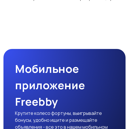
Автоуслуги
Ремонт техники
1
1
Организация
Фото- и видеосъемка
праздников
Мобильное
Изготовление на
Продукты питания и
заказ
доставка еды
приложение
Freebby
Уход за животными
Другое
Крутите колесо фортуны, выигрывайте
бонусы, удобно ищите и размещайте
объявления - все это в нашем мобильном