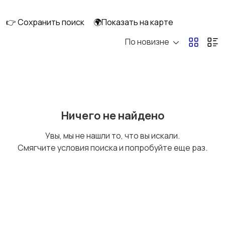
клининг
👉 Сохранить поиск
🌍Показать на карте
По новизне
Госслужба
Добыча сырья,
энергетика
Домашний персонал
Издательства и СМИ
Ничего не найдено
Увы, мы не нашли то, что вы искали.
Смягчите условия поиска и попробуйте еще раз.
Информационные
Искусство и
технологии
развлечения
Магазины
Маркетинг и реклама