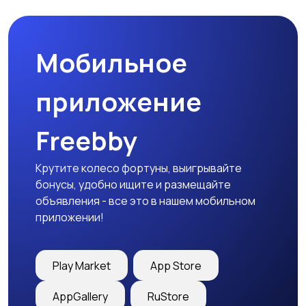
Мобильное
Медицина
Начало карьеры
приложение
Freebby
Образование и наука
Офисный персонал
Крутите колесо фортуны, выигрывайте
бонусы, удобно ищите и размещайте
объявления - все это в нашем мобильном
приложении!
Перевозки, склад,
Продажи
закупки
Play Market
App Store
AppGallery
RuStore