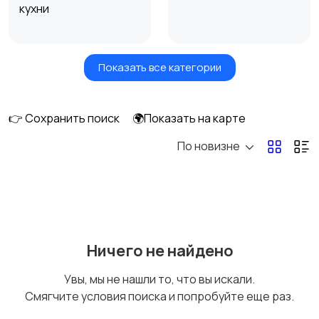
кухни
Показать все категории
Сушилки для овощей
Грили, шашлычницы,
и фруктов
фритюры
👉 Сохранить поиск
🌍Показать на карте
По новизне
Хлебопечи
Чайники и термопоты
Соковыжималки
Мясорубки
Ничего не найдено
Увы, мы не нашли то, что вы искали.
Смягчите условия поиска и попробуйте еще раз.