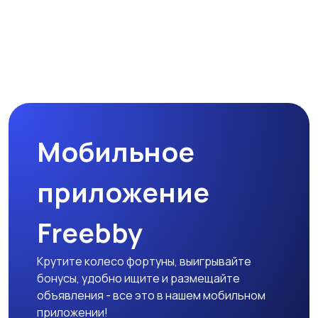
Мультиварки и
Кухонные весы
скороварки
Микроволновые печи
Кофеварки и
кофемолки
Мобильное
Бутербродницы,
Кухонные комбайны,
сэндвичницы,
блендеры и миксеры
приложение
тостеры
Freebby
Крутите колесо фортуны, выигрывайте
бонусы, удобно ищите и размещайте
объявления - все это в нашем мобильном
приложении!