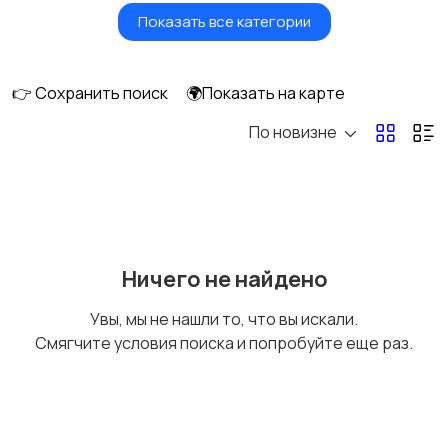
Показать все категории
Игры для приставок и
Книги и журналы
ПК
👉 Сохранить поиск
🌍Показать на карте
По новизне
Коллекционирование
Материалы для
творчества
Музыкальные
Настольные игры
Ничего не найдено
инструменты
Увы, мы не нашли то, что вы искали.
Смягчите условия поиска и попробуйте еще раз.
Другое