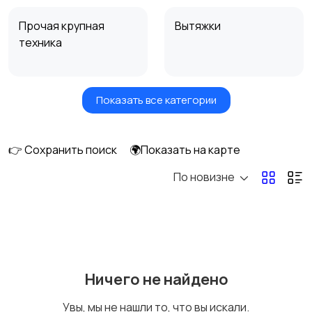
Прочая крупная
Вытяжки
техника
Показать все категории
Посудомоечные
Стиральные машины
машины
👉 Сохранить поиск
🌍Показать на карте
По новизне
Плиты, духовые
Холодильники и
шкафы и варочные
морозильные камеры
панели
Ничего не найдено
Увы, мы не нашли то, что вы искали.