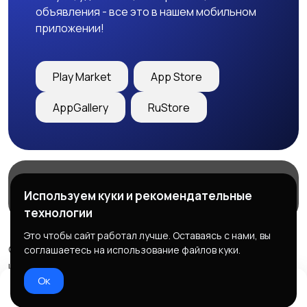
объявления - все это в нашем мобильном
приложении!
Play Market
App Store
AppGallery
RuStore
Магазины
Блог
О нас
Используем куки и рекомендательные
Служба поддержки
технологии
Это чтобы сайт работал лучше. Оставаясь с нами, вы
© 2026 Freebby - Сервис бесплатных объявлений ДНР
соглашаетесь на использование файлов куки.
и ЛНР
Ок
Правила сервиса
Политика конфиденциальности
Домой
Избранное
Добавить
Чат
Профиль