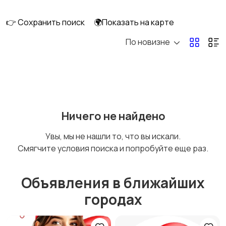
клининг
👉 Сохранить поиск
🌍Показать на карте
По новизне
Госслужба
Добыча сырья,
энергетика
Домашний персонал
Издательства и СМИ
Ничего не найдено
Увы, мы не нашли то, что вы искали.
Смягчите условия поиска и попробуйте еще раз.
Информационные
Искусство и
технологии
развлечения
Объявления в ближайших
городах
Магазины
Маркетинг и реклама