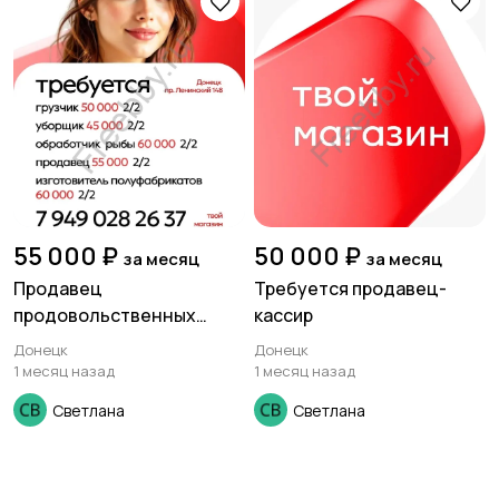
Медицина
Начало карьеры
Образование и наука
Офисный персонал
55 000 ₽
50 000 ₽
за месяц
за месяц
Продавец
Требуется продавец-
продовольственных
кассир
товаров.
Донецк
Донецк
1 месяц назад
1 месяц назад
Перевозки, склад,
Продажи
закупки
Светлана
Светлана