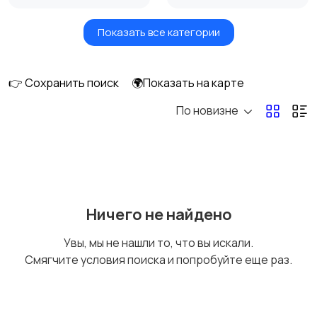
Показать все категории
Умные часы и
Стационарные
браслеты
телефоны
👉 Сохранить поиск
🌍Показать на карте
По новизне
Рации и спутниковые
Запчасти
телефоны
Внешние
Аксессуары
Ничего не найдено
аккумуляторы
Увы, мы не нашли то, что вы искали.
Смягчите условия поиска и попробуйте еще раз.