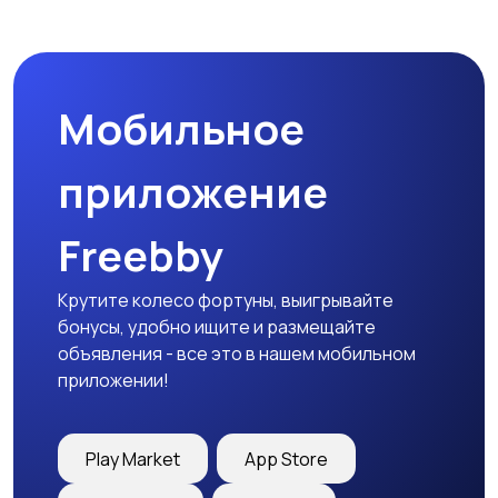
Пиджаки и костюмы
Платья и юбки
Мобильное
Трикотаж
Спортивная одежда
приложение
Freebby
Футболки и топы
Штаны и шорты
Крутите колесо фортуны, выигрывайте
бонусы, удобно ищите и размещайте
объявления - все это в нашем мобильном
приложении!
Другая женская
одежда
Play Market
App Store