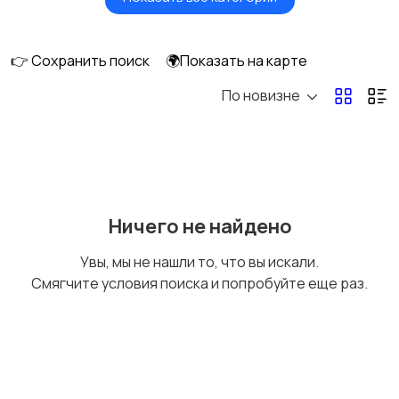
Будущим мамам
Верхняя одежда
👉 Сохранить поиск
🌍Показать на карте
По новизне
Головные уборы
Домашняя одежда
Комбинезоны
Купальники
Ничего не найдено
Увы, мы не нашли то, что вы искали.
Смягчите условия поиска и попробуйте еще раз.
Нижнее белье
Обувь