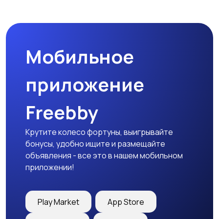
Пиджаки и костюмы
Платья и юбки
Мобильное
Трикотаж
Спортивная одежда
приложение
Freebby
Футболки и топы
Штаны и шорты
Крутите колесо фортуны, выигрывайте
бонусы, удобно ищите и размещайте
объявления - все это в нашем мобильном
приложении!
Другая женская
одежда
Play Market
App Store