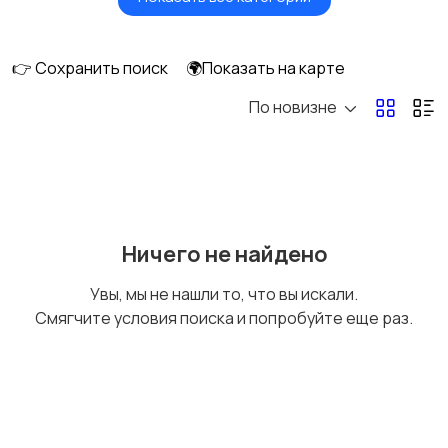
Будущим мамам
Верхняя одежда
👉 Сохранить поиск
🌍Показать на карте
По новизне
Головные уборы
Домашняя одежда
Комбинезоны
Купальники
Ничего не найдено
Увы, мы не нашли то, что вы искали.
Смягчите условия поиска и попробуйте еще раз.
Нижнее белье
Обувь