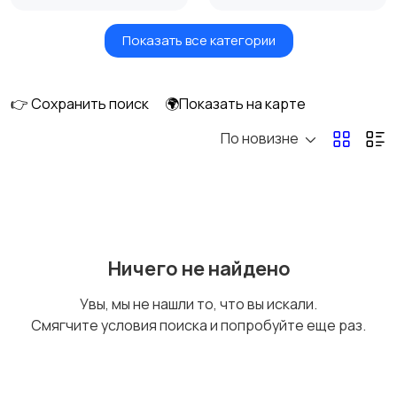
Показать все категории
Умные часы и
Стационарные
браслеты
телефоны
👉 Сохранить поиск
🌍Показать на карте
По новизне
Рации и спутниковые
Запчасти
телефоны
Внешние
Аксессуары
Ничего не найдено
аккумуляторы
Увы, мы не нашли то, что вы искали.
Смягчите условия поиска и попробуйте еще раз.