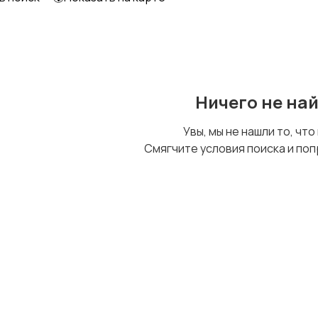
Образование и наука
Офисный персонал
Ничего не на
Сельское хозяйство
Спорт и красота
Увы, мы не нашли то, что
Смягчите условия поиска и поп
Управление
Финансы
персоналом