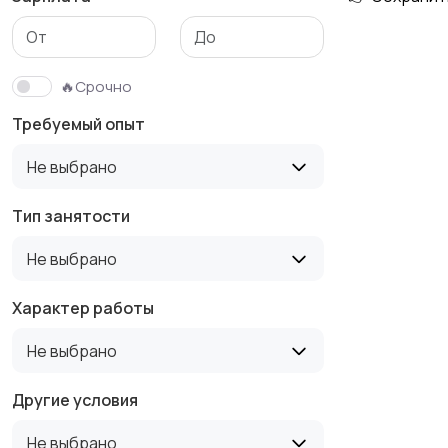
Медицина
Начало карьеры
🔥Срочно
Требуемый опыт
Производство
Рестораны и
Не выбрано
общепит
Тип занятости
Не выбрано
Туризм и гостиницы
Управление
недвижимостью
Характер работы
Не выбрано
Другие условия
Не выбрано