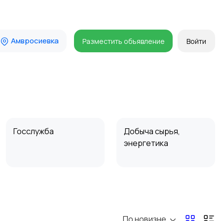
Амвросиевка
Разместить объявление
Войти
Госслужба
Добыча сырья,
энергетика
Магазины
Маркетинг и реклама
По новизне