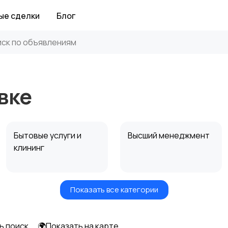
ые сделки
Блог
вке
Бытовые услуги и
Высший менеджмент
клининг
Показать все категории
Информационные
Искусство и
технологии
развлечения
ь поиск
🌍Показать на карте