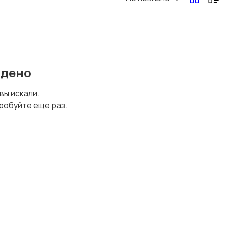
Перевозки, склад,
Продажи
закупки
йдено
Страхование
Строительство и
 вы искали.
ремонт
робуйте еще раз.
Юриспруденция
Удаленная работа