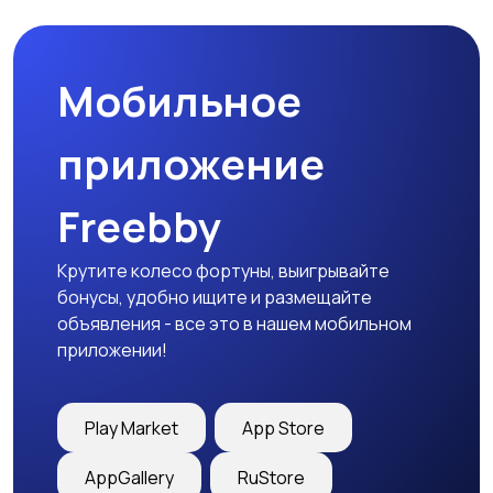
природе
дартс
Мобильное
Тренажеры и фитнес
Спортивное питание
приложение
Freebby
Другое
Крутите колесо фортуны, выигрывайте
бонусы, удобно ищите и размещайте
объявления - все это в нашем мобильном
приложении!
Play Market
App Store
AppGallery
RuStore