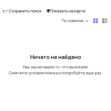
скейтбординг
гироскутеры
👉 Сохранить поиск
🌍Показать на карте
По новизне
Бильярд и боулинг
Водные виды спорта
Единоборства
Зимние виды спорта
Ничего не найдено
Увы, мы не нашли то, что вы искали.
Смягчите условия поиска и попробуйте еще раз.
Игры с мячом
Охота и рыбалка
Туризм и отдых на
Теннис, бадминтон,