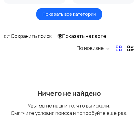
Показать все категории
Умные часы и
Стационарные
браслеты
телефоны
👉 Сохранить поиск
🌍Показать на карте
По новизне
Рации и спутниковые
Запчасти
телефоны
Внешние
Аксессуары
Ничего не найдено
аккумуляторы
Увы, мы не нашли то, что вы искали.
Смягчите условия поиска и попробуйте еще раз.