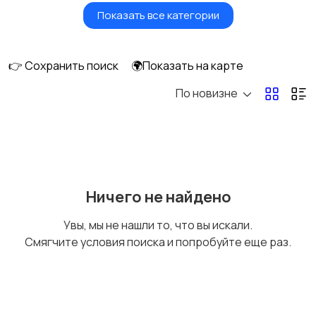
Показать все категории
Вентиляторы
Обогреватели
👉 Сохранить поиск
🌍Показать на карте
По новизне
Газовые и
Кондиционеры и
электрические котлы
сплит-системы
Водонагреватели
Ничего не найдено
Увы, мы не нашли то, что вы искали.
Смягчите условия поиска и попробуйте еще раз.