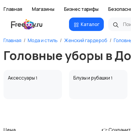
Главная
Магазины
Бизнес тарифы
Безопасн
Каталог
Главная
Мода и стиль
Женский гардероб
Головн
Головные уборы в Д
Аксессуары
Блузы и рубашки
1
1
Комбинезоны
Купальники
Цена
👉 Сохранит