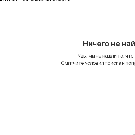
Футболки и топы
Штаны и шорты
1
Ничего не на
Увы, мы не нашли то, что
Смягчите условия поиска и поп