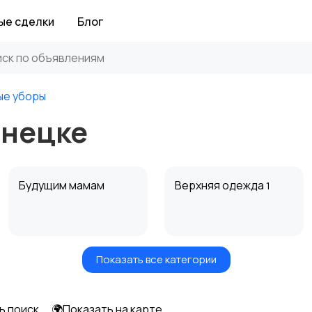
ые сделки
Блог
ые уборы
онецке
Будущим мамам
Верхняя одежда
1
Показать все категории
Нижнее белье
Обувь
6
ь поиск
🌍Показать на карте