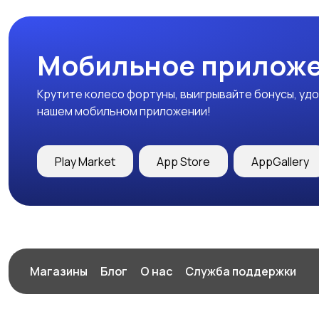
Мобильное приложе
Крутите колесо фортуны, выигрывайте бонусы, удо
нашем мобильном приложении!
Play Market
App Store
AppGallery
Магазины
Блог
О нас
Служба поддержки