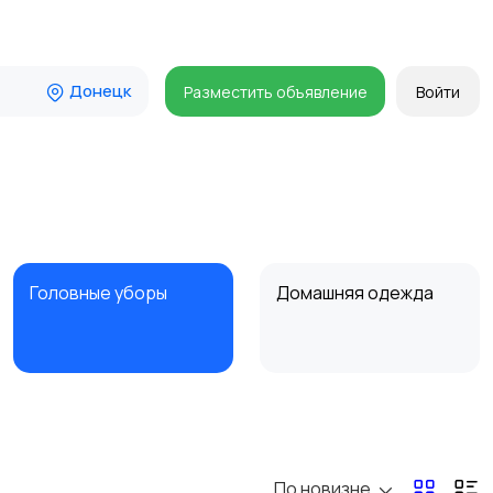
Донецк
Разместить объявление
Войти
Головные уборы
Домашняя одежда
Пиджаки и костюмы
Платья и юбки
1
1
По новизне