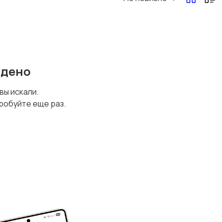
Другая женская
одежда
йдено
 вы искали.
робуйте еще раз.