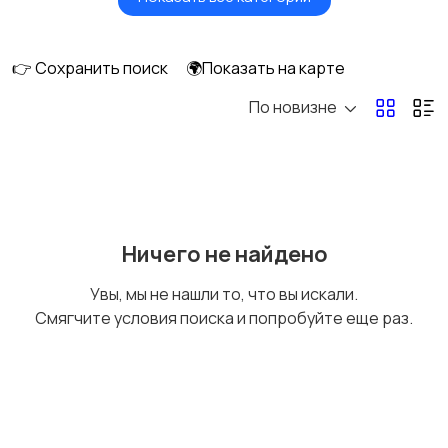
Будущим мамам
Верхняя одежда
👉 Сохранить поиск
🌍Показать на карте
По новизне
Головные уборы
Домашняя одежда
Комбинезоны
Купальники
Ничего не найдено
Увы, мы не нашли то, что вы искали.
Смягчите условия поиска и попробуйте еще раз.
Нижнее белье
Обувь