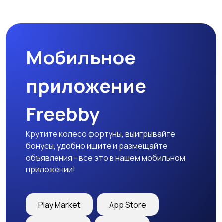
Пиджаки и костюмы
Платья и юбки
Мобильное
Трикотаж
Спортивная одежда
приложение
Freebby
Футболки и топы
Штаны и шорты
Крутите колесо фортуны, выигрывайте
бонусы, удобно ищите и размещайте
объявления - все это в нашем мобильном
приложении!
Другая женская
одежда
Play Market
App Store