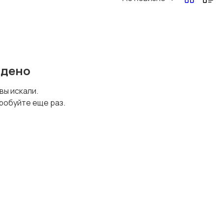
Перевозки, склад,
Продажи
закупки
йдено
Страхование
Строительство и
 вы искали.
ремонт
робуйте еще раз.
Юриспруденция
Удаленная работа