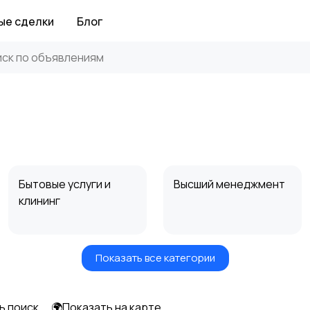
ые сделки
Блог
Бытовые услуги и
Высший менеджмент
клининг
Показать все категории
Информационные
Искусство и
технологии
развлечения
ь поиск
🌍Показать на карте