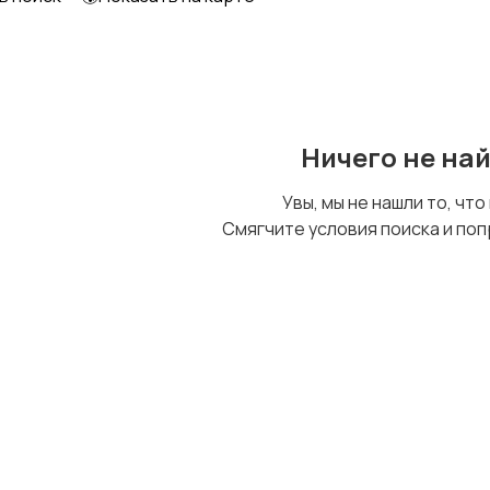
Образование и наука
Офисный персонал
Ничего не на
Сельское хозяйство
Спорт и красота
Увы, мы не нашли то, что
Смягчите условия поиска и поп
Управление
Финансы
персоналом