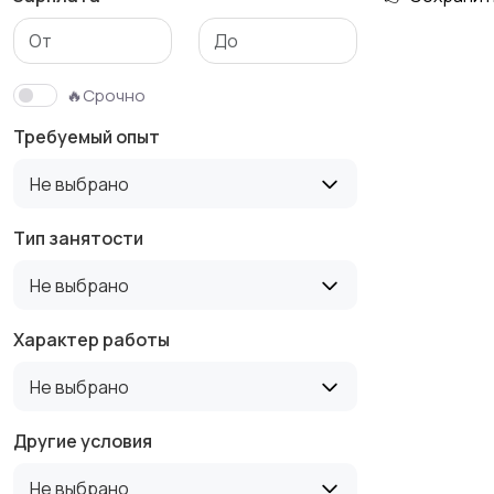
Медицина
Начало карьеры
🔥Срочно
Требуемый опыт
Производство
Рестораны и
Не выбрано
общепит
Тип занятости
Не выбрано
Туризм и гостиницы
Управление
недвижимостью
Характер работы
Не выбрано
Другие условия
Не выбрано