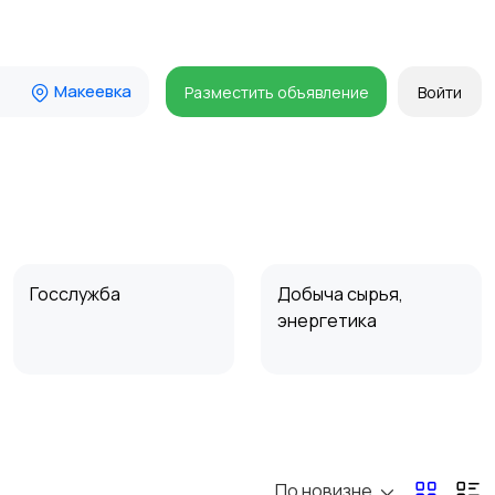
Макеевка
Разместить объявление
Войти
Госслужба
Добыча сырья,
энергетика
Магазины
Маркетинг и реклама
По новизне