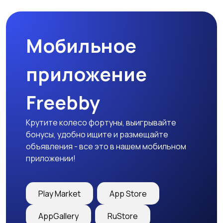
Мобильное
Медицина
Начало карьеры
приложение
Freebby
Образование и наука
Офисный персонал
Крутите колесо фортуны, выигрывайте
бонусы, удобно ищите и размещайте
объявления - все это в нашем мобильном
приложении!
Перевозки, склад,
Продажи
закупки
Play Market
App Store
AppGallery
RuStore