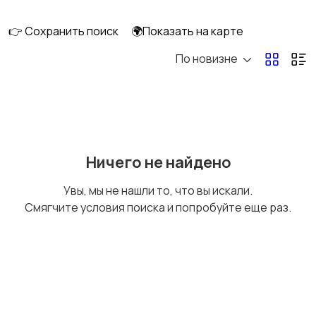
клининг
👉 Сохранить поиск
🌍Показать на карте
По новизне
Госслужба
Добыча сырья,
энергетика
Домашний персонал
Издательства и СМИ
Ничего не найдено
Увы, мы не нашли то, что вы искали.
Смягчите условия поиска и попробуйте еще раз.
Информационные
Искусство и
технологии
развлечения
Магазины
Маркетинг и реклама